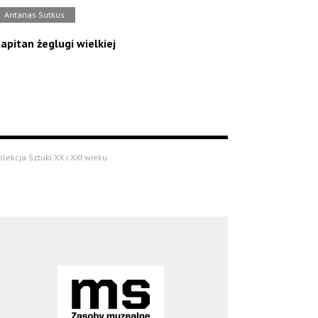
Antanas Sutkus
apitan żeglugi wielkiej
olekcja Sztuki XX i XXI wieku