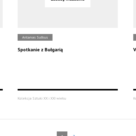
Antanas Sutkus
Spotkanie z Bułgarią
V
Kolekcja Sztuki XX i XXI wieku
K