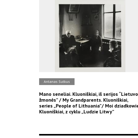
Antanas Sutkus
Mano seneliai. Kluoniškiai, iš serijos “Lietuv
žmonės” / My Grandparents. Kluoniškiai,
series „People of Lithuania”/ Moi dziadkowie
Kluoniškiai, z cyklu „Ludzie Litwy”