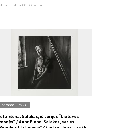
olekcja Sztuki XX i XXI wieku
Antanas Sutkus
eta Elena. Salakas, iš serijos “Lietuvos
monės” / Aunt Elena. Salakas, series:
People of Lithuania” / Ciotka Elena, z cyklu