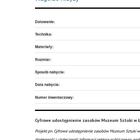
Datowanie:
Technika:
Materiały:
Rozmiar:
Sposób nabycia:
Data nabycia:
Numer inwentarzowy:
Cyfrowe udostępnienie zasobów Muzeum Sztuki w Ł
Projekt pn. Cyfrowe udostępnienie zasobów Muzeum Sztuki w 
dostępność i użyteczność informacji sektora publicznego, pod