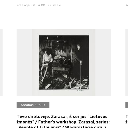
Kolekcja Sztuki XX i XXI wieku
K
Antanas Sutkus
Tėvo dirbtuvėje. Zarasai, iš serijos “Lietuvos
T
žmonės” / Father’s workshop. Zarasai, series:
ž
„People of Lithuania” / W warsztacie ojca, z
„