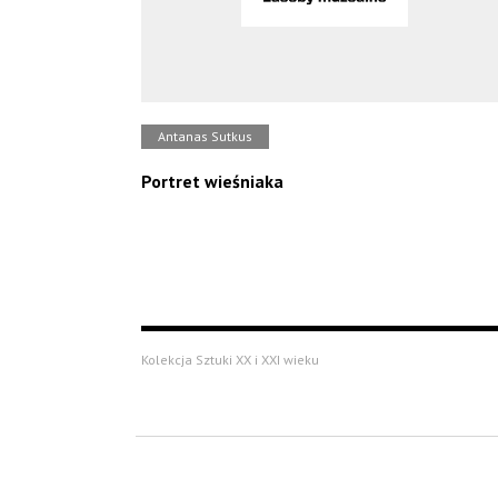
Antanas Sutkus
Portret wieśniaka
Kolekcja Sztuki XX i XXI wieku