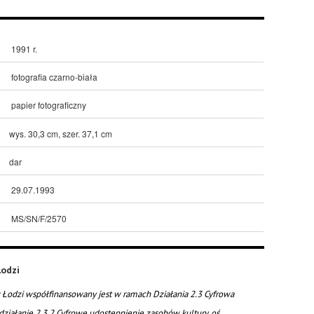
1991 r.
fotografia czarno-biała
papier fotograficzny
wys. 30,3 cm, szer. 37,1 cm
dar
29.07.1993
MS/SN/F/2570
odzi
Łodzi współfinansowany jest w ramach Działania 2.3 Cyfrowa
działanie 2.3.2 Cyfrowe udostępnienie zasobów kultury, oś