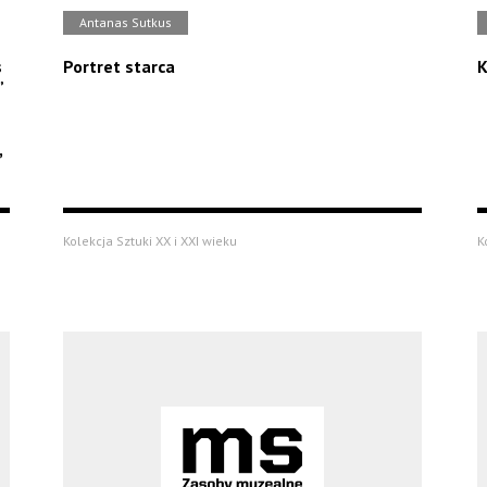
Antanas Sutkus
s
Portret starca
K
”
,
Kolekcja Sztuki XX i XXI wieku
K