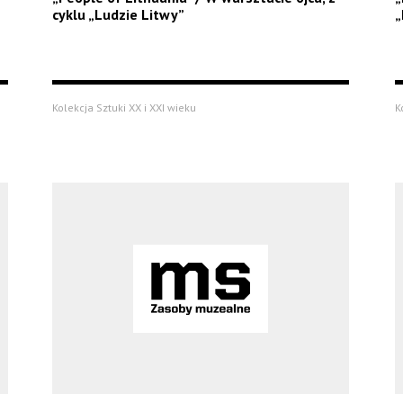
cyklu „Ludzie Litwy”
„
Kolekcja Sztuki XX i XXI wieku
K