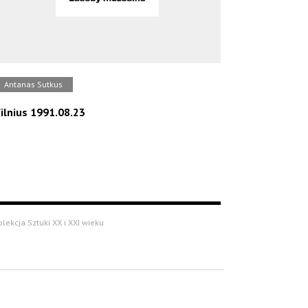
Antanas Sutkus
ilnius 1991.08.23
olekcja Sztuki XX i XXI wieku