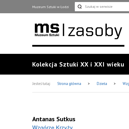
Muzeum Sztuki w Łodzi
Kolekcja Sztuki XX i XXI wieku
Jesteś tutaj:
Strona główna
>
Dzieła
>
Wzg
Antanas Sutkus
Wzgórze Krzyży