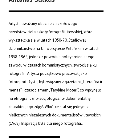
Artysta uważany obecnie za czołowego
przedstawiciela szkoły fotografii litewskiej, która
wykształciła się w latach 1950-70. Studiował
dziennikarstwo na Uniwersytecie Wileńskim w latach
1958-1964, jednak z powodu upolitycznienia tego
zawodu w czasach komunistycznych, zwrócił się ku
fotografii. Artysta początkowo pracował jako
fotoreportażysta, był związany z gazetami „Literatūra ir
menas” i czasopismem „Tarybinė Moteri”, co wpłynęło
na etnograficzno-socjologiczno-dokumentalny
charakter jego zdjęć. Wkrótce stał się jednym z
nielicznych niezależnych dokumentalistów litewskich
(1968). Inspiracją była dla niego fotografia...