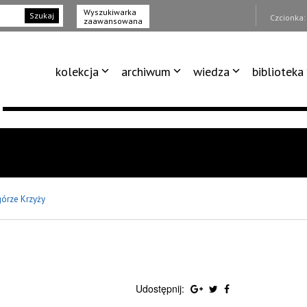
Wyszukiwarka
Szukaj
Czcionka
zaawansowana
kolekcja
archiwum
wiedza
biblioteka
órze Krzyży
Udostępnij: