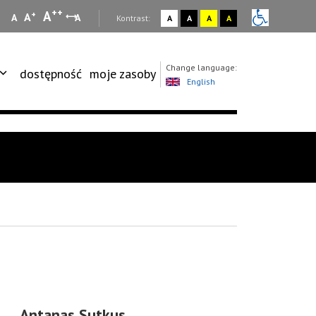
++
A
+
A
A
A
:
Kontrast:
A
A
A
A
Change language:
dostępność
moje zasoby
English
Antanas Sutkus