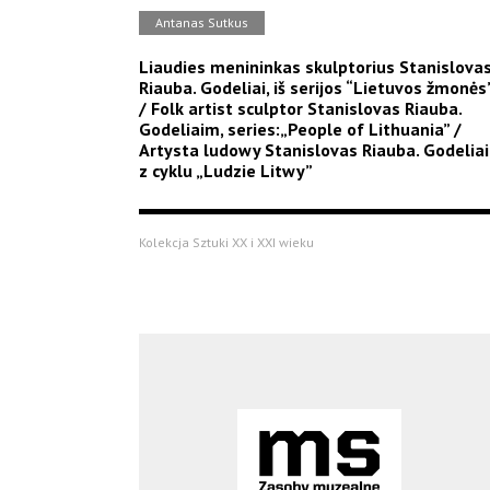
Antanas Sutkus
Liaudies menininkas skulptorius Stanislova
Riauba. Godeliai, iš serijos “Lietuvos žmonės
/ Folk artist sculptor Stanislovas Riauba.
Godeliaim, series:„People of Lithuania” /
Artysta ludowy Stanislovas Riauba. Godeliai
z cyklu „Ludzie Litwy”
Kolekcja Sztuki XX i XXI wieku