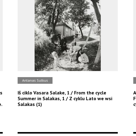
Antanas Sutkus
os
Iš ciklo Vasara Salake, 1 / From the cycle
A
Summer in Salakas, 1 / Z cyklu Lato we wsi
F
.
Salakas (1)
c