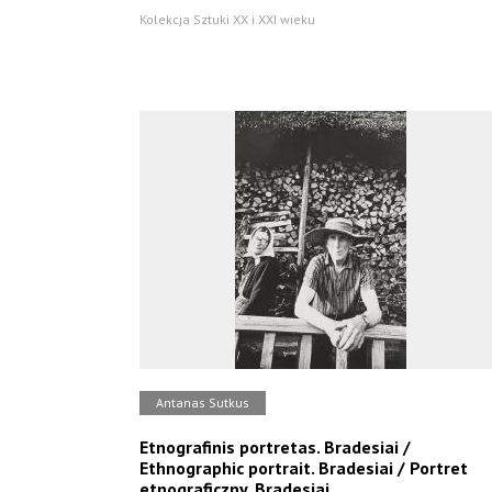
Kolekcja Sztuki XX i XXI wieku
Antanas Sutkus
Etnografinis portretas. Bradesiai /
Ethnographic portrait. Bradesiai / Portret
etnograficzny. Bradesiai