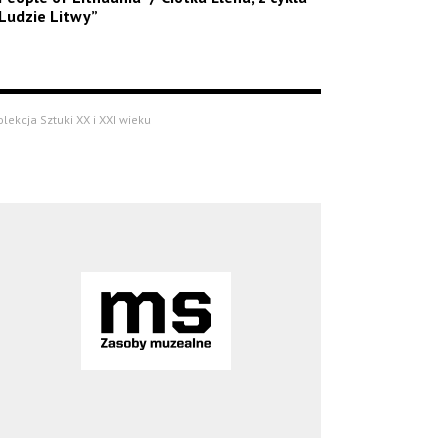
Ludzie Litwy”
olekcja Sztuki XX i XXI wieku