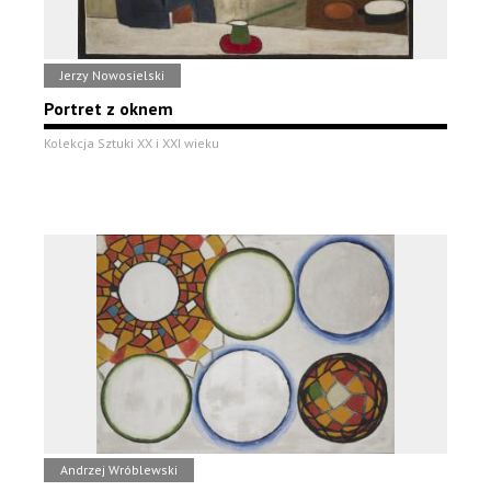
Jerzy Nowosielski
Portret z oknem
Kolekcja Sztuki XX i XXI wieku
Andrzej Wróblewski