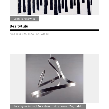
Leon Tarasewicz
Bez tytułu
Kolekcja Sztuki XX i XXI wieku
Katarzyna Kobro / Bolesław Utkin / Janusz Zagrodzki