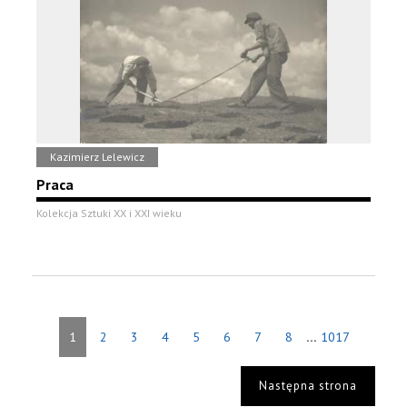
Kazimierz Lelewicz
Praca
Kolekcja Sztuki XX i XXI wieku
...
1
2
3
4
5
6
7
8
1017
Następna strona