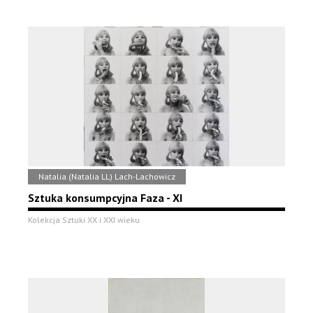
Natalia (Natalia LL) Lach-Lachowicz
Sztuka konsumpcyjna Faza - XI
Kolekcja Sztuki XX i XXI wieku