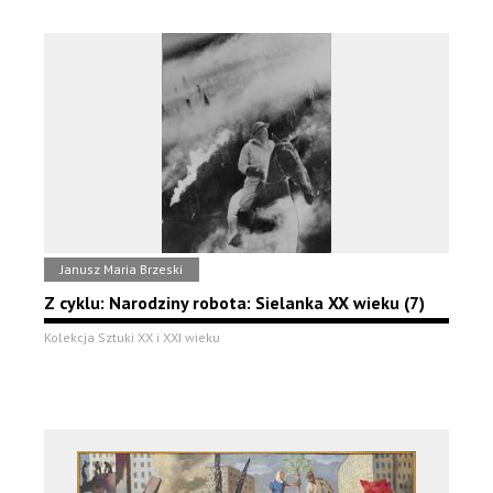
Janusz Maria Brzeski
Z cyklu: Narodziny robota: Sielanka XX wieku (7)
Kolekcja Sztuki XX i XXI wieku