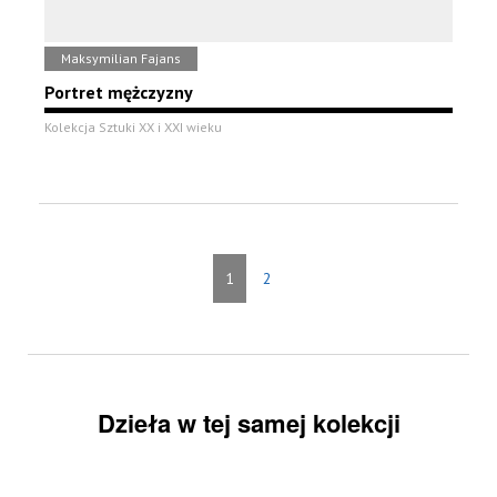
Maksymilian Fajans
Portret mężczyzny
Kolekcja Sztuki XX i XXI wieku
1
2
Dzieła w tej samej kolekcji