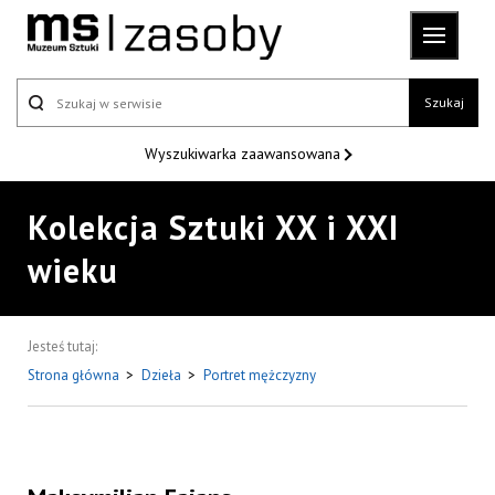
Szukaj
Wyszukiwarka
zaawansowana
Kolekcja Sztuki XX i XXI
wieku
Jesteś tutaj:
Strona główna
>
Dzieła
>
Portret mężczyzny