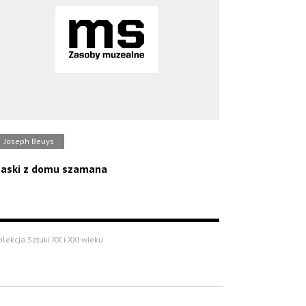
Joseph Beuys
aski z domu szamana
olekcja Sztuki XX i XXI wieku