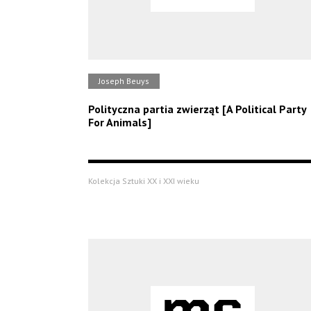
Joseph Beuys
Polityczna partia zwierząt [A Political Party
For Animals]
Kolekcja Sztuki XX i XXI wieku