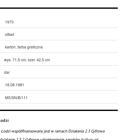
1970
offset
karton, farba graficzna
wys. 71,5 cm, szer. 42,5 cm
dar
18.08.1981
MS/SN/B/111
odzi
Łodzi współfinansowany jest w ramach Działania 2.3 Cyfrowa
działanie 2.3.2 Cyfrowe udostępnienie zasobów kultury, oś