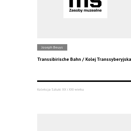
Joseph Beuys
Transsibirische Bahn / Kolej Transsyberyjsk
Kolekcja Sztuki XX i XXI wieku