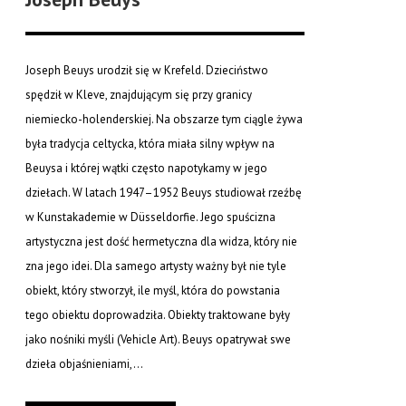
Joseph Beuys urodził się w Krefeld. Dzieciństwo
spędził w Kleve, znajdującym się przy granicy
niemiecko-holenderskiej. Na obszarze tym ciągle żywa
była tradycja celtycka, która miała silny wpływ na
Beuysa i której wątki często napotykamy w jego
dziełach. W latach 1947–1952 Beuys studiował rzeźbę
w Kunstakademie w Düsseldorfie. Jego spuścizna
artystyczna jest dość hermetyczna dla widza, który nie
zna jego idei. Dla samego artysty ważny był nie tyle
obiekt, który stworzył, ile myśl, która do powstania
tego obiektu doprowadziła. Obiekty traktowane były
jako nośniki myśli (Vehicle Art). Beuys opatrywał swe
dzieła objaśnieniami,...