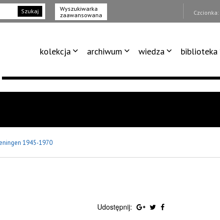
Wyszukiwarka
Szukaj
Czcionka
zaawansowana
kolekcja
archiwum
wiedza
biblioteka
eningen 1945-1970
Udostępnij: