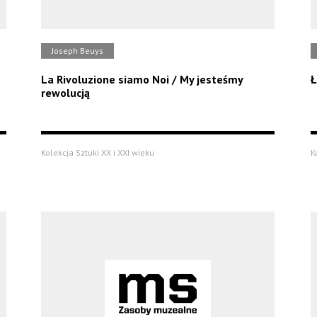
Joseph Beuys
La Rivoluzione siamo Noi / My jesteśmy
Ł
rewolucją
Kolekcja Sztuki XX i XXI wieku
K