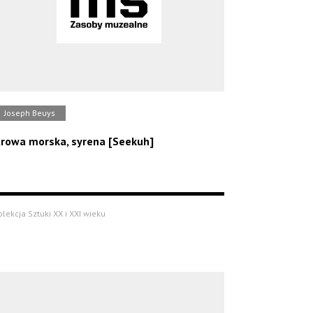
Joseph Beuys
rowa morska, syrena [Seekuh]
olekcja Sztuki XX i XXI wieku