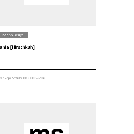
Joseph Beuys
ania [Hirschkuh]
olekcja Sztuki XX i XXI wieku