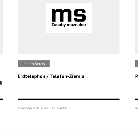
Joseph Beuys
Erdtelephon / Telefon-Ziemia
P
ę
Kolekcja Sztuki XX i XXI wieku
K