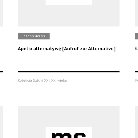
Joseph Beuys
Apel o alternatywę [Aufruf zur Alternative]
Ł
Kolekcja Sztuki XX i XXI wieku
K