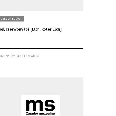
Joseph Beuys
oś, czerwony łoś [Elch, Roter Elch]
olekcja Sztuki XX i XXI wieku