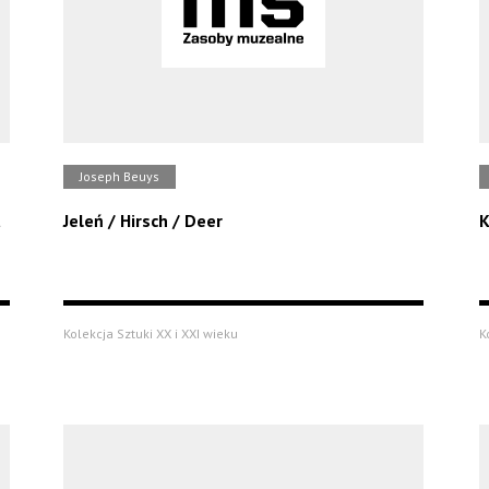
Joseph Beuys
a
Jeleń / Hirsch / Deer
K
Kolekcja Sztuki XX i XXI wieku
K