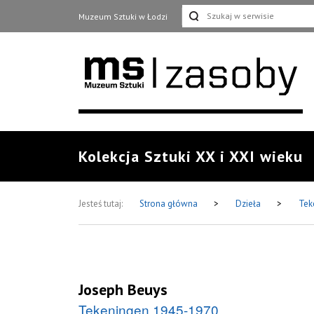
Muzeum Sztuki w Łodzi
Kolekcja Sztuki XX i XXI wieku
Jesteś tutaj:
Strona główna
>
Dzieła
>
Tek
Joseph Beuys
Tekeningen 1945-1970