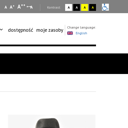
++
A
+
A
A
A
:
Kontrast:
A
A
A
A
Change language:
dostępność
moje zasoby
English