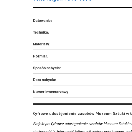
Datowanie:
Technika:
Materiały:
Rozmiar:
Sposób nabycia:
Data nabycia:
Numer inwentarzowy:
Cyfrowe udostępnienie zasobów Muzeum Sztuki w Ł
Projekt pn. Cyfrowe udostępnienie zasobów Muzeum Sztuki w 
dostępność i użyteczność informacji sektora publicznego, pod