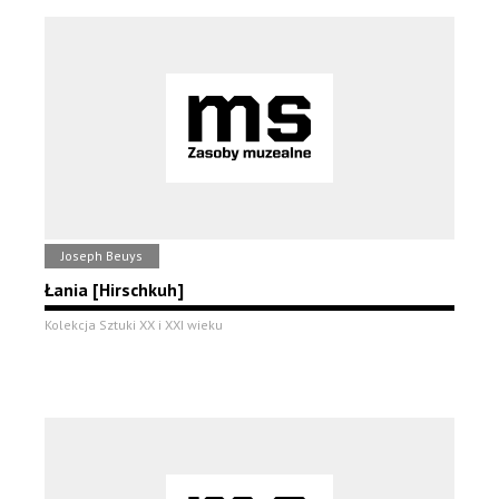
Joseph Beuys
Łania [Hirschkuh]
Kolekcja Sztuki XX i XXI wieku