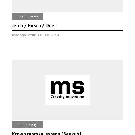
Joseph Beuys
Jeleń / Hirsch / Deer
Kolekcja Sztuki XX i XXI wieku
Joseph Beuys
Krowa morska, syrena [Seekuh]