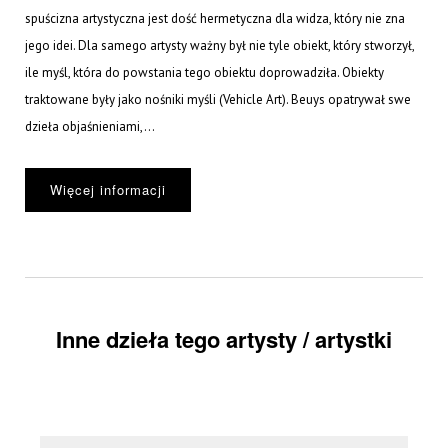
spuścizna artystyczna jest dość hermetyczna dla widza, który nie zna
jego idei. Dla samego artysty ważny był nie tyle obiekt, który stworzył,
ile myśl, która do powstania tego obiektu doprowadziła. Obiekty
traktowane były jako nośniki myśli (Vehicle Art). Beuys opatrywał swe
dzieła objaśnieniami,...
Więcej informacji
Inne dzieła tego artysty / artystki