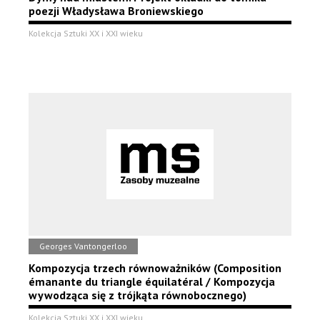
poezji Władysława Broniewskiego
Kolekcja Sztuki XX i XXI wieku
Georges Vantongerloo
Kompozycja trzech równoważników (Composition
émanante du triangle équilatéral / Kompozycja
wywodząca się z trójkąta równobocznego)
Kolekcja Sztuki XX i XXI wieku