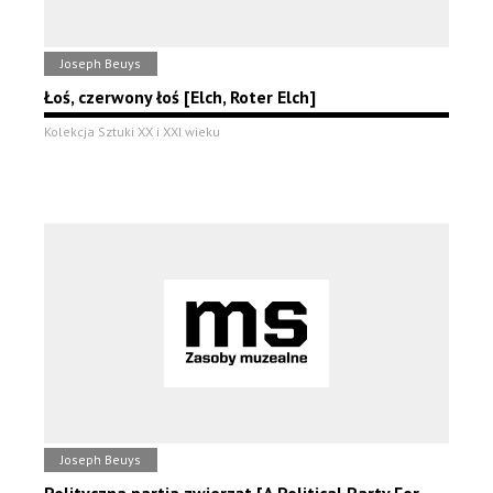
Joseph Beuys
Łoś, czerwony łoś [Elch, Roter Elch]
Kolekcja Sztuki XX i XXI wieku
Joseph Beuys
Polityczna partia zwierząt [A Political Party For