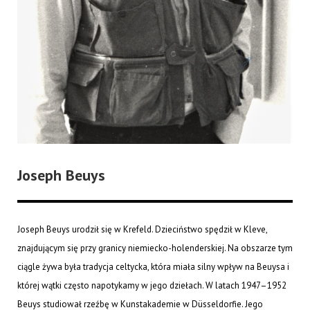
Joseph Beuys
Joseph Beuys urodził się w Krefeld. Dzieciństwo spędził w Kleve,
znajdującym się przy granicy niemiecko-holenderskiej. Na obszarze tym
ciągle żywa była tradycja celtycka, która miała silny wpływ na Beuysa i
której wątki często napotykamy w jego dziełach. W latach 1947–1952
Beuys studiował rzeźbę w Kunstakademie w Düsseldorfie. Jego