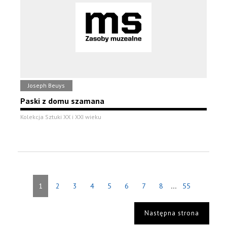
Joseph Beuys
Paski z domu szamana
Kolekcja Sztuki XX i XXI wieku
...
1
2
3
4
5
6
7
8
55
Następna strona