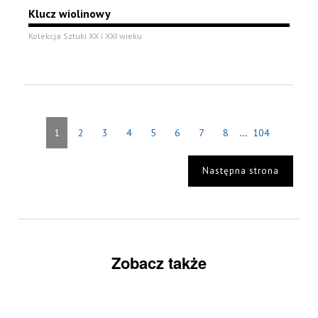
Klucz wiolinowy
Kolekcja Sztuki XX i XXI wieku
...
1
2
3
4
5
6
7
8
104
Następna strona
Zobacz także