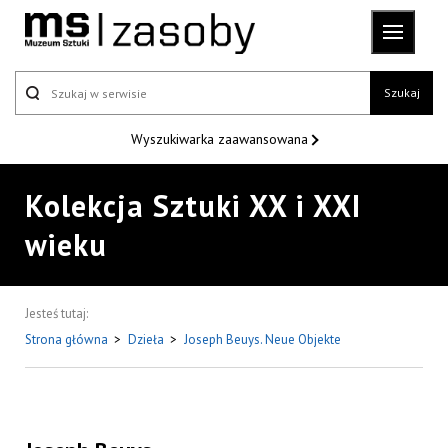
Szukaj
Wyszukiwarka
zaawansowana
Kolekcja Sztuki XX i XXI
wieku
Jesteś tutaj:
Strona główna
>
Dzieła
>
Joseph Beuys. Neue Objekte