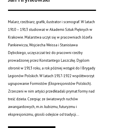
Malarz, rzeźbiarz, grafik, ilustrator i scenograf. W latach
1910 – 1913 studiował w Akademii Sztuk Pięknych w
Krakowie. Malarstwa uczył się w pracowniach Józefa
Pankiewicza, Wojciecha Weissa i Stanisława
Dębickiego, uczęszczał też do pracowni rzeźby
prowadzonej przez Konstantego Laszczkę. Dyplom
obronił w 1913 roku, a rok później wstąpił do I Brygady
Legionów Polskich. W latach 1917-1922 współtworzył
ugrupowanie Formistów (Ekspresjonistów Polskich).
Zrzeszeni w nim artyści przedkładali prymat formy nad
treść dzieła. Czerpiąc ze światowych ruchów
awangardowych, m.in. kubizmu, futuryzmu i
ekspresjonizmu, głosili odejście od tradycji...