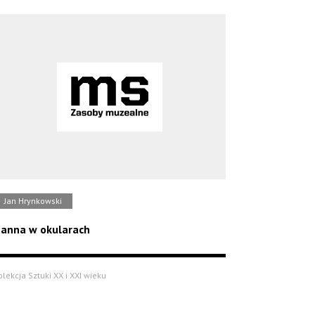
Jan Hrynkowski
anna w okularach
olekcja Sztuki XX i XXI wieku