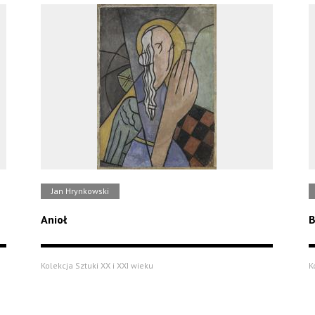
Jan Hrynkowski
Anioł
B
Kolekcja Sztuki XX i XXI wieku
K