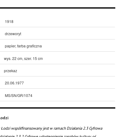
1918
drzeworyt
papier, farba graficzna
wys. 22 cm, szer. 15 cm
przekaz
20.06.1977
MS/SN/GR/1074
odzi
Łodzi współfinansowany jest w ramach Działania 2.3 Cyfrowa
działanie 2.3.2 Cyfrowe udostępnienie zasobów kultury, oś