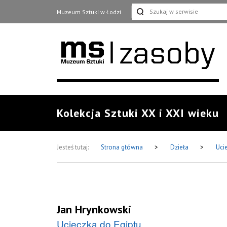
Muzeum Sztuki w Łodzi
Kolekcja Sztuki XX i XXI wieku
Jesteś tutaj:
Strona główna
>
Dzieła
>
Uci
Jan Hrynkowski
Ucieczka do Egiptu