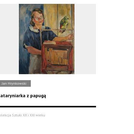
Jan Hrynkowski
ataryniarka z papugą
olekcja Sztuki XX i XXI wieku