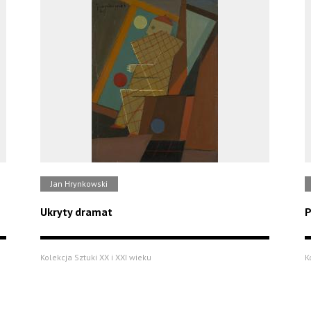
Jan Hrynkowski
Ukryty dramat
P
Kolekcja Sztuki XX i XXI wieku
K