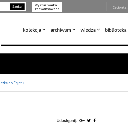
Wyszukiwarka
Szukaj
Czcionka
zaawansowana
kolekcja
archiwum
wiedza
biblioteka
eczka do Egiptu
Udostępnij: