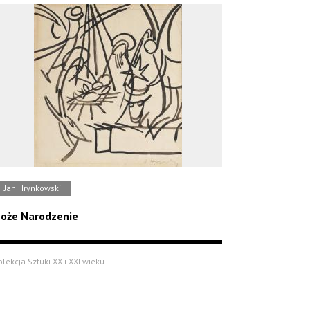
Jan Hrynkowski
oże Narodzenie
olekcja Sztuki XX i XXI wieku