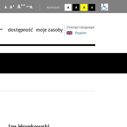
++
A
+
A
A
A
:
Kontrast:
A
A
A
A
Change language:
dostępność
moje zasoby
English
Jan Hrynkowski