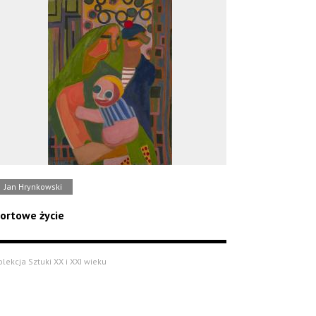
Jan Hrynkowski
ortowe życie
olekcja Sztuki XX i XXI wieku