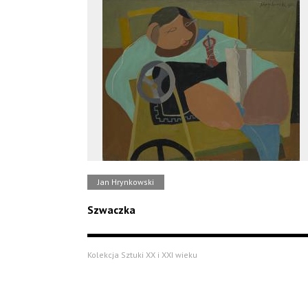
Jan Hrynkowski
Szwaczka
Kolekcja Sztuki XX i XXI wieku