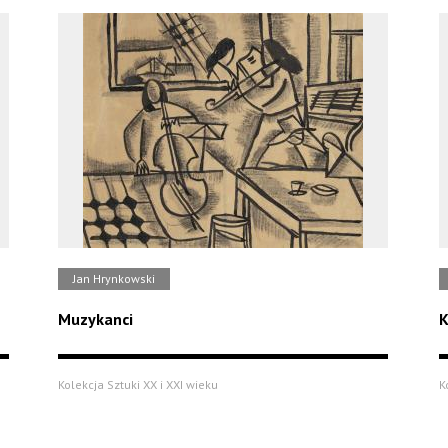
Jan Hrynkowski
Muzykanci
K
Kolekcja Sztuki XX i XXI wieku
K