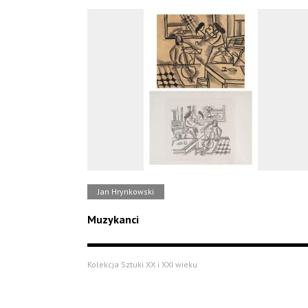
Jan Hrynkowski
Muzykanci
Kolekcja Sztuki XX i XXI wieku