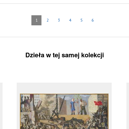
1
2
3
4
5
6
Dzieła w tej samej kolekcji