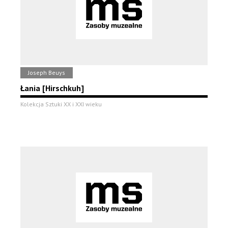
Joseph Beuys
Łania [Hirschkuh]
Kolekcja Sztuki XX i XXI wieku