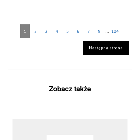
...
1
2
3
4
5
6
7
8
104
Następna strona
Zobacz także