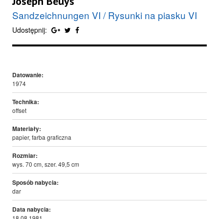
Joseph Beuys
Sandzeichnungen VI / Rysunki na piasku VI
Udostępnij:
Datowanie:
1974
Technika:
offset
Materiały:
papier, farba graficzna
Rozmiar:
wys. 70 cm, szer. 49,5 cm
Sposób nabycia:
dar
Data nabycia:
18.08.1981