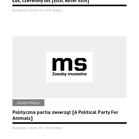
Łoś, czerwony łoś [Elch, Roter Elch]
Kolekcja Sztuki XX i XXI wieku
Joseph Beuys
Polityczna partia zwierząt [A Political Party For
Animals]
Kolekcja Sztuki XX i XXI wieku