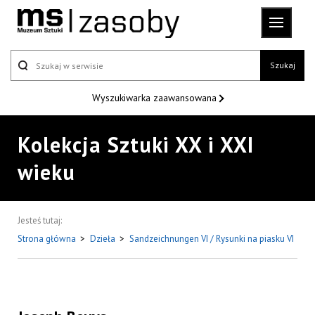
Szukaj
Wyszukiwarka
zaawansowana
Kolekcja Sztuki XX i XXI
wieku
Jesteś tutaj:
Strona główna
>
Dzieła
>
Sandzeichnungen VI / Rysunki na piasku VI