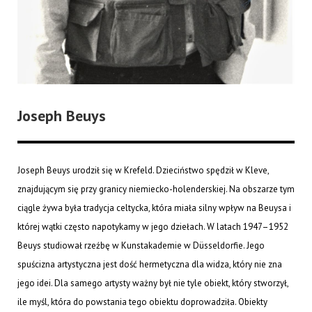
Joseph Beuys
Joseph Beuys urodził się w Krefeld. Dzieciństwo spędził w Kleve,
znajdującym się przy granicy niemiecko-holenderskiej. Na obszarze tym
ciągle żywa była tradycja celtycka, która miała silny wpływ na Beuysa i
której wątki często napotykamy w jego dziełach. W latach 1947–1952
Beuys studiował rzeźbę w Kunstakademie w Düsseldorfie. Jego
spuścizna artystyczna jest dość hermetyczna dla widza, który nie zna
jego idei. Dla samego artysty ważny był nie tyle obiekt, który stworzył,
ile myśl, która do powstania tego obiektu doprowadziła. Obiekty