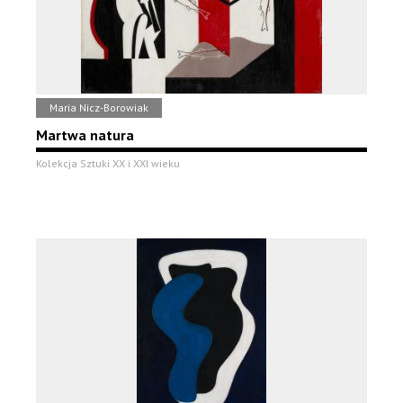
Maria Nicz-Borowiak
Martwa natura
Kolekcja Sztuki XX i XXI wieku