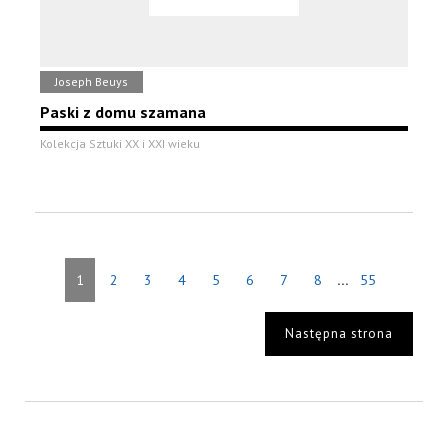
Joseph Beuys
Paski z domu szamana
Kolekcja Sztuki XX i XXI wieku
...
1
2
3
4
5
6
7
8
55
Następna strona