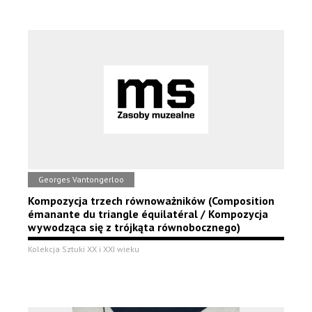
Georges Vantongerloo
Kompozycja trzech równoważników (Composition
émanante du triangle équilatéral / Kompozycja
wywodząca się z trójkąta równobocznego)
Kolekcja Sztuki XX i XXI wieku