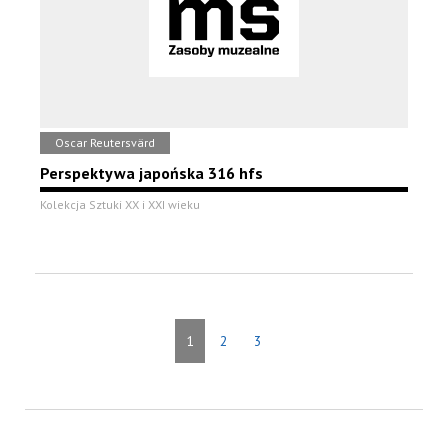
Oscar Reutersvärd
Perspektywa japońska 316 hfs
Kolekcja Sztuki XX i XXI wieku
1
2
3