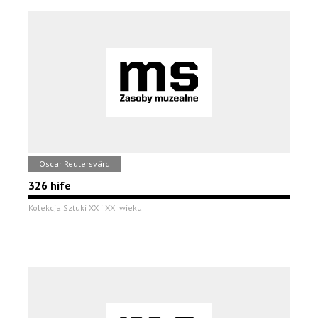
Oscar Reutersvärd
326 hife
Kolekcja Sztuki XX i XXI wieku