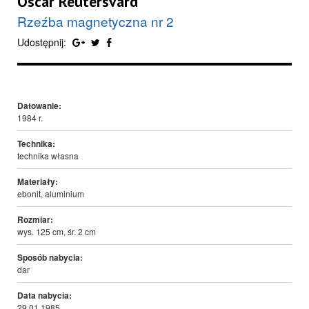
Oscar Reutersvärd
Rzeźba magnetyczna nr 2
Udostępnij:
Datowanie:
1984 r.
Technika:
technika własna
Materiały:
ebonit, aluminium
Rozmiar:
wys. 125 cm, śr. 2 cm
Sposób nabycia:
dar
Data nabycia:
29.01.1985