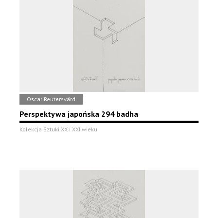
Oscar Reutersvärd
Perspektywa japońska 294 badha
Kolekcja Sztuki XX i XXI wieku