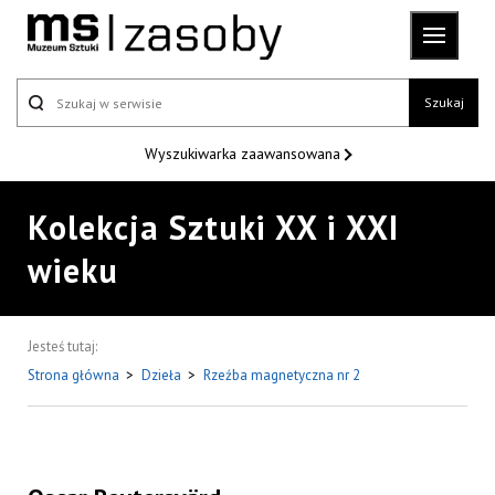
Szukaj
Wyszukiwarka
zaawansowana
Kolekcja Sztuki XX i XXI
wieku
Jesteś tutaj:
Strona główna
>
Dzieła
>
Rzeźba magnetyczna nr 2