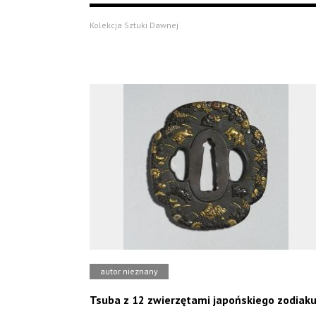
Kolekcja Sztuki Dawnej
autor nieznany
Tsuba z 12 zwierzętami japońskiego zodiak