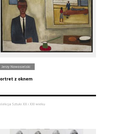
Jerzy Nowosielski
ortret z oknem
olekcja Sztuki XX i XXI wieku