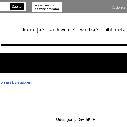
Wyszukiwarka
Szukaj
Czcionka
zaawansowana
kolekcja
archiwum
wiedza
biblioteka
onna z Dzieciątkiem
Udostępnij: