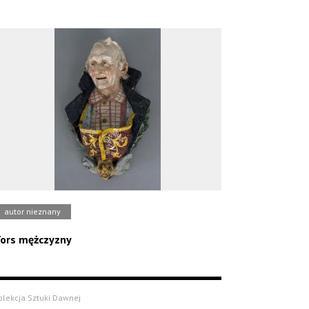
autor nieznany
ors mężczyzny
olekcja Sztuki Dawnej