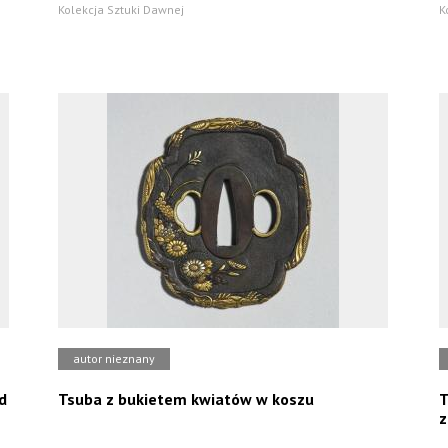
Kolekcja Sztuki Dawnej
K
autor nieznany
d
Tsuba z bukietem kwiatów w koszu
T
z