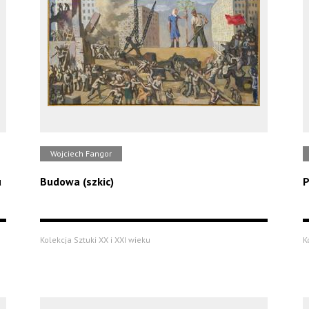
Wojciech Fangor
u
Budowa (szkic)
P
Kolekcja Sztuki XX i XXI wieku
K