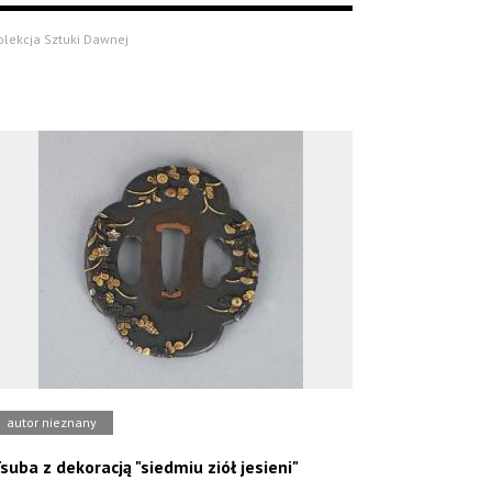
olekcja Sztuki Dawnej
autor nieznany
suba z dekoracją "siedmiu ziół jesieni"