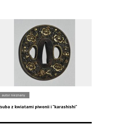
autor nieznany
suba z kwiatami piwonii i "karashishi"