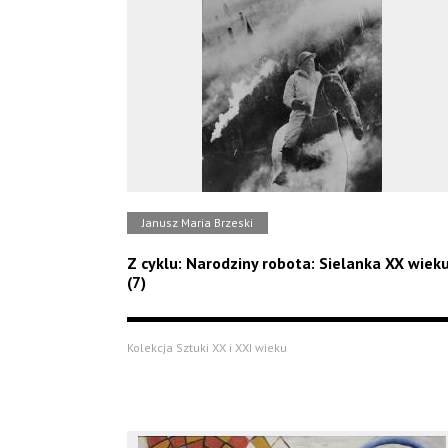
Janusz Maria Brzeski
Z cyklu: Narodziny robota: Sielanka XX wiek
(7)
Kolekcja Sztuki XX i XXI wieku