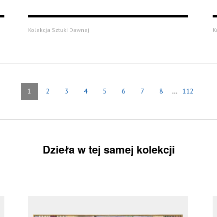
Kolekcja Sztuki Dawnej
K
...
1
2
3
4
5
6
7
8
112
Dzieła w tej samej kolekcji