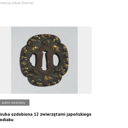
olekcja Sztuki Dawnej
autor nieznany
suba ozdobiona 12 zwierzętami japońskiego
odiaku