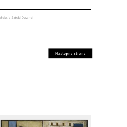
olekcja Sztuki Dawnej
Następna strona