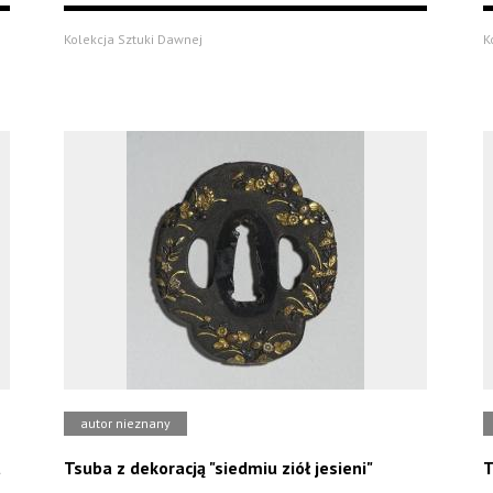
Kolekcja Sztuki Dawnej
K
autor nieznany
u
Tsuba z dekoracją "siedmiu ziół jesieni"
T