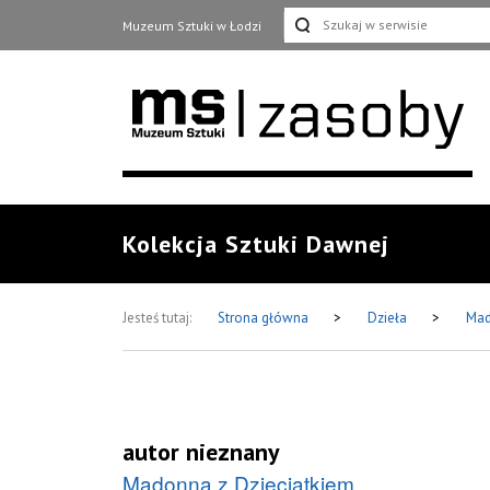
Muzeum Sztuki w Łodzi
Kolekcja Sztuki Dawnej
Jesteś tutaj:
Strona główna
>
Dzieła
>
Mad
autor nieznany
Madonna z Dzieciątkiem