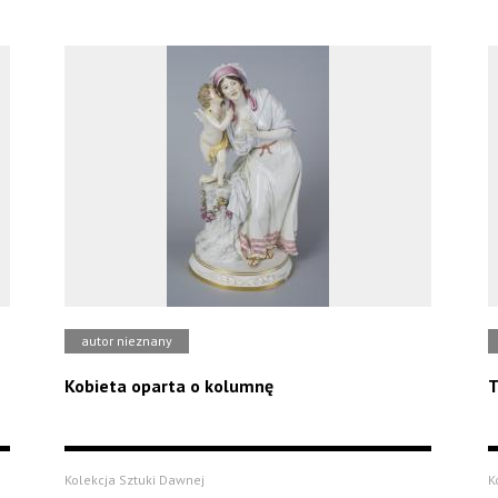
autor nieznany
Kobieta oparta o kolumnę
T
Kolekcja Sztuki Dawnej
K