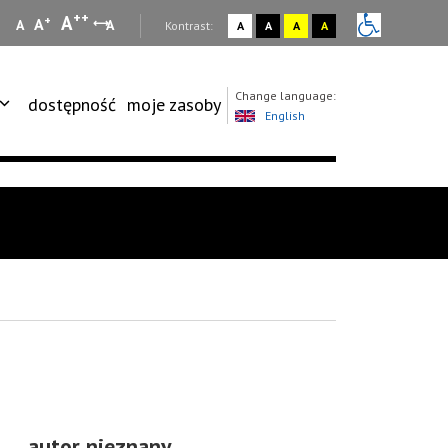
++
A
+
A
A
A
:
Kontrast:
A
A
A
A
Change language:
dostępność
moje zasoby
English
autor nieznany