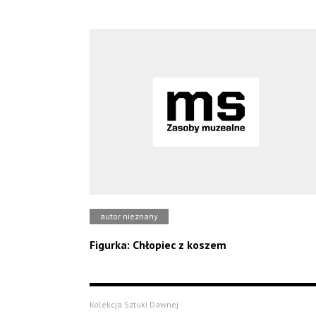
autor nieznany
Figurka: Chłopiec z koszem
Kolekcja Sztuki Dawnej