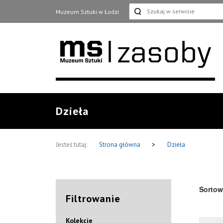
Muzeum Sztuki w Łodzi
Dzieła
Jesteś tutaj:
Strona główna
>
Dzieła
Sortow
Filtrowanie
Kolekcje