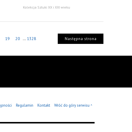
Kolekcja Sztuki XX i XXI wieku
...
19
20
1328
Następna strona
ępności
Regulamin
Kontakt
Wróć do góry serwisu
^