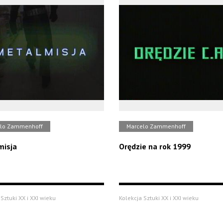
lo Zammenhoff
Marcelo Zammenhoff
misja
Orędzie na rok 1999
Sztuki XX i XXI wieku
Kolekcja Sztuki XX i XXI wieku