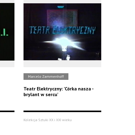
Marcelo Zammenhoff
Teatr Elektryczny: 'Córka nasza -
brylant w sercu'
Kolekcja Sztuki XX i XXI wieku