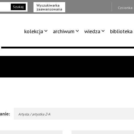
Wyszukiwarka
Szukaj
Czcionka
zaawansowana
kolekcja
archiwum
wiedza
biblioteka
anie:
Artysta / artystka Z-A