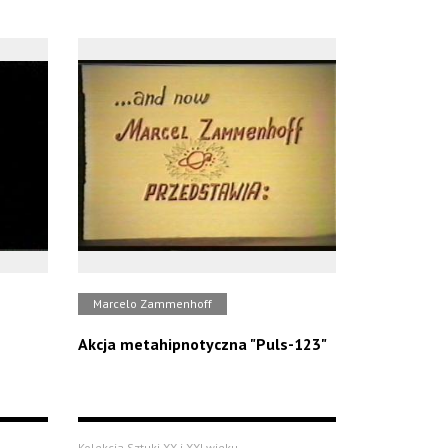
Marcelo Zammenhoff
Akcja metahipnotyczna "Puls-123"
Kolekcja Sztuki XX i XXI wieku