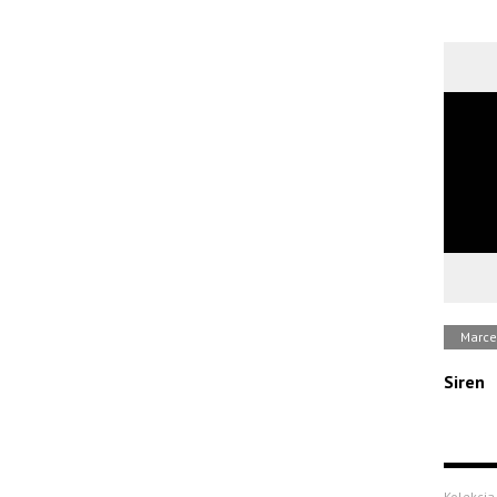
Marce
Siren
Kolekcja 