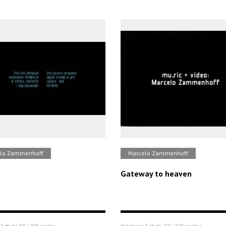
lo Zammenhoff
Marcelo Zammenhoff
Gateway to heaven
Sztuki XX i XXI wieku
Kolekcja Sztuki XX i XXI wieku