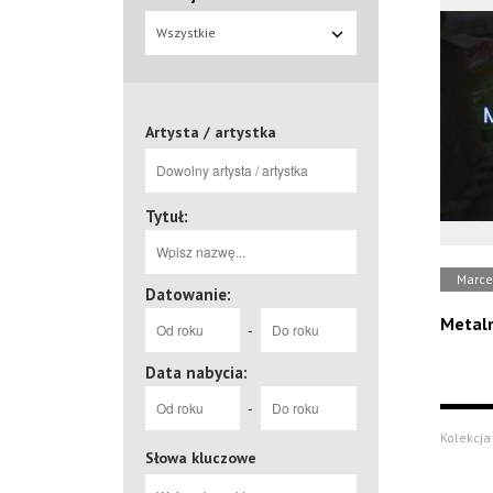
Wszystkie
Artysta / artystka
Tytuł:
Marce
Datowanie:
Metal
-
Data nabycia:
-
Kolekcja 
Słowa kluczowe