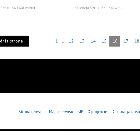
Sztuki XX i XXI wieku
Kolekcja Sztuki XX i XXI wieku
...
1
12
13
14
15
16
17
18
dnia strona
Strona główna
Mapa serwisu
BIP
O projekcie
Deklaracja dost