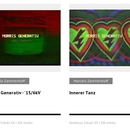
lo Zammenhoff
Marcelo Zammenhoff
 Generativ - '15/6kV
Innerer Tanz
Sztuki XX i XXI wieku
Kolekcja Sztuki XX i XXI wieku