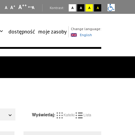
++
A
+
A
A
A
:
Kontrast:
A
A
A
A
Change language:
dostępność
moje zasoby
English
Wyświetlaj:
Kafelki
Lista