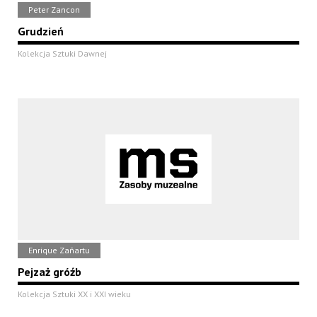
Peter Zancon
Grudzień
Kolekcja Sztuki Dawnej
Enrique Zañartu
Pejzaż gróźb
Kolekcja Sztuki XX i XXI wieku