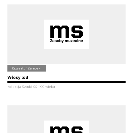
Krzysztof Zarębski
Włosy lód
Kolekcja Sztuki XX i XXI wieku