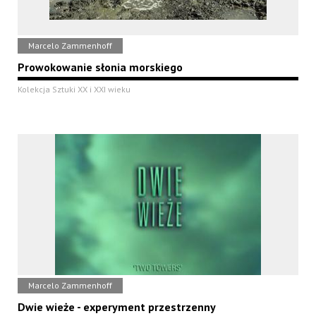
Marcelo Zammenhoff
Prowokowanie słonia morskiego
Kolekcja Sztuki XX i XXI wieku
Marcelo Zammenhoff
Dwie wieże - experyment przestrzenny