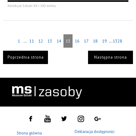
Kolekcja Sztuki XX i XXI wieku
...
...
1
11
12
13
14
15
16
17
18
19
1328
Poprzednia strona
Następna strona
Deklaracja dostępności
Strona główna