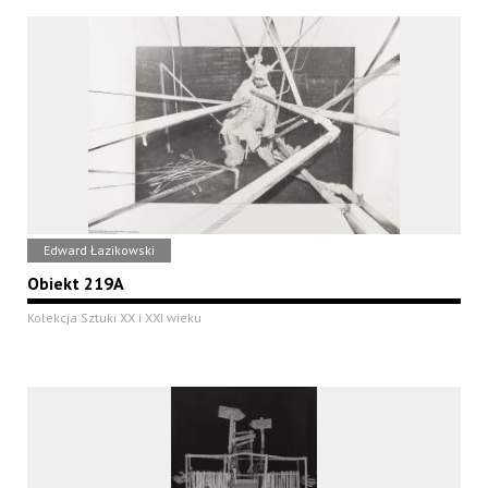
Edward Łazikowski
Obiekt 219A
Kolekcja Sztuki XX i XXI wieku