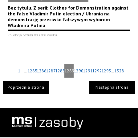
Bez tytułu. Z serii: Clothes for Demonstration against
the false Vladimir Putin election / Ubrania na
demonstrację przeciwko fałszywym wyborom
Władmira Putina
Kolekcja Sztuki XX i XXI wieku
...
...
1
1285
1286
1287
1288
1289
1290
1291
1292
1293
1328
Poprzednia strona
Następna strona