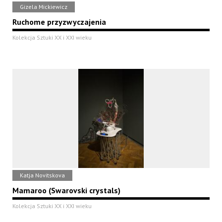
Gizela Mickiewicz
Ruchome przyzwyczajenia
Kolekcja Sztuki XX i XXI wieku
Katja Novitskova
Mamaroo (Swarovski crystals)
Kolekcja Sztuki XX i XXI wieku