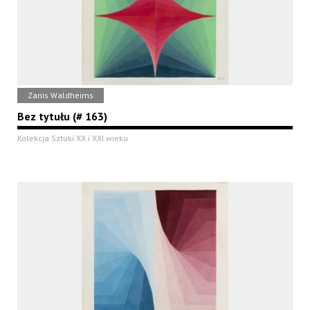
Zanis Waldheims
Bez tytułu (# 163)
Kolekcja Sztuki XX i XXI wieku