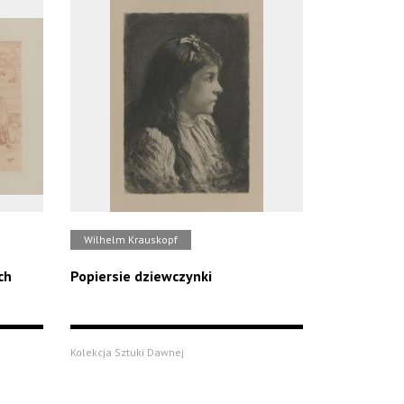
Wilhelm Krauskopf
ch
Popiersie dziewczynki
Kolekcja Sztuki Dawnej