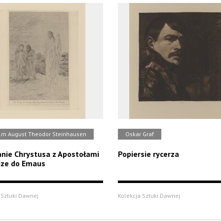
lm August Theodor Steinhausen
Oskar Graf
nie Chrystusa z Apostołami
Popiersie rycerza
dze do Emaus
 Sztuki Dawnej
Kolekcja Sztuki Dawnej