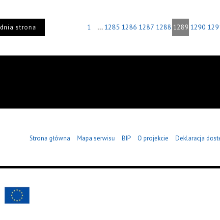
...
1
1285
1286
1287
1288
1289
1290
129
dnia strona
Strona główna
Mapa serwisu
BIP
O projekcie
Deklaracja dost