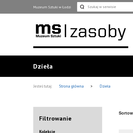
Muzeum Sztuki w Łodzi
Dzieła
Jesteś tutaj:
Strona główna
>
Dzieła
Sortow
Filtrowanie
Kolekcje