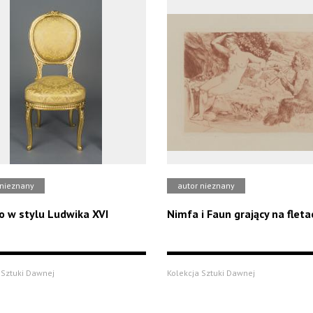
 nieznany
autor nieznany
o w stylu Ludwika XVI
Nimfa i Faun grający na fleta
 Sztuki Dawnej
Kolekcja Sztuki Dawnej