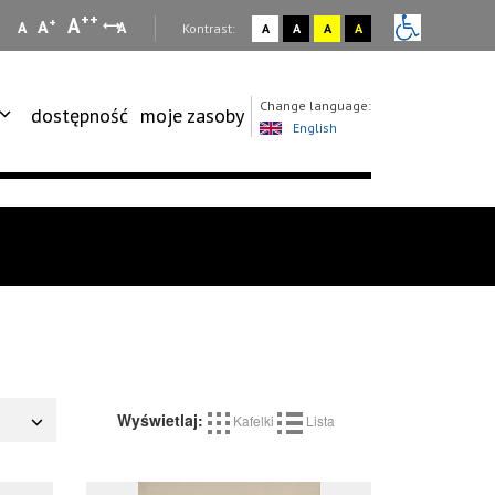
++
A
+
A
A
A
:
Kontrast:
A
A
A
A
Change language:
dostępność
moje zasoby
English
Wyświetlaj:
Kafelki
Lista