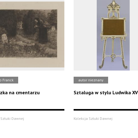
p Franck
autor nieznany
zka na cmentarzu
Sztaluga w stylu Ludwika XV
 Sztuki Dawnej
Kolekcja Sztuki Dawnej