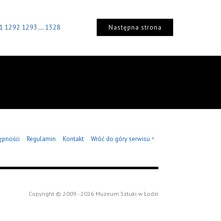
...
1
1292
1293
1328
Następna strona
ępności
Regulamin
Kontakt
Wróć do góry serwisu
^
Copyright © 2009 - 2026 Muzeum Sztuki w Łodzi