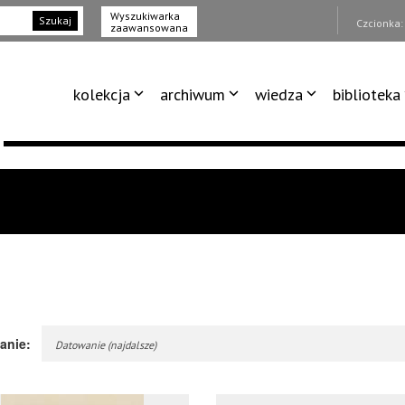
Wyszukiwarka
Szukaj
Czcionka
zaawansowana
kolekcja
archiwum
wiedza
biblioteka
anie:
Datowanie (najdalsze)