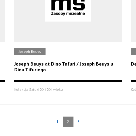
Joseph Beuys
Joseph Beuys at Dino Tafuri / Joseph Beuys u
De
Dina Tifuriego
Kolekcja Sztuki XX i XXI wieku
Kol
1
2
3