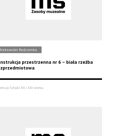
Aleksander Rodczenko
nstrukcja przestrzenna nr 6 – biała rzeźba
ezprzedmiotowa
ekcja Sztuki XX i XXI wieku