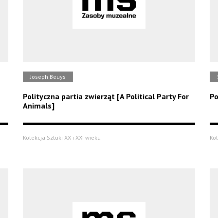
Joseph Beuys
Polityczna partia zwierząt [A Political Party For
Po
Animals]
Kolekcja Sztuki XX i XXI wieku
Kol