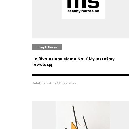
Joseph Beuys
La Rivoluzione siamo Noi / My jesteśmy
rewolucją
Kolekcja Sztuki XX i XXI wieku