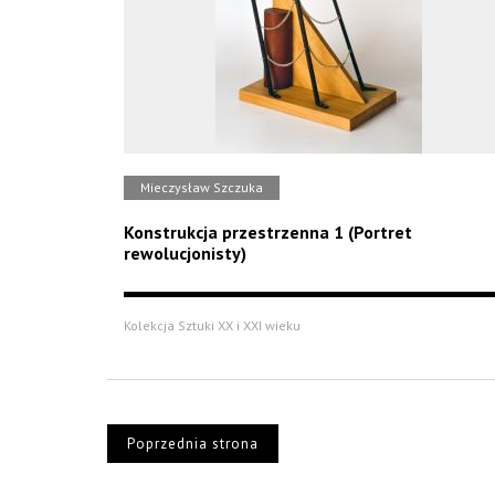
Mieczysław Szczuka
Konstrukcja przestrzenna 1 (Portret
rewolucjonisty)
Kolekcja Sztuki XX i XXI wieku
Poprzednia strona