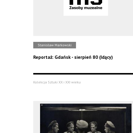
Stanisław Markowski
Reportaż: Gdańsk - sierpień 80 (Idący)
Kolekcja Sztuki XX i XXI wieku