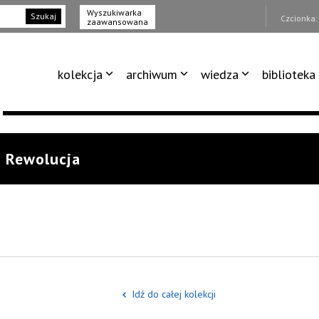
Wyszukiwarka
Szukaj
Czcionka
zaawansowana
kolekcja
archiwum
wiedza
biblioteka
: Rewolucja
Idź do całej kolekcji