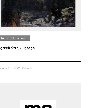
Stanisław Fabijański
grzeb Strajkującego
ekcja Sztuki XX i XXI wieku