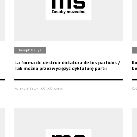
Joseph Beuys
La forma de destruir dictatura de los partidos /
Ko
Tak można przezwyciężyć dyktaturę partii
b
Kolekcja Sztuki XX i XXI wieku
Kol