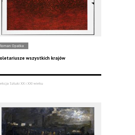
Roman Opałka
oletariusze wszystkich krajów
ekcja Sztuki XX i XXI wieku