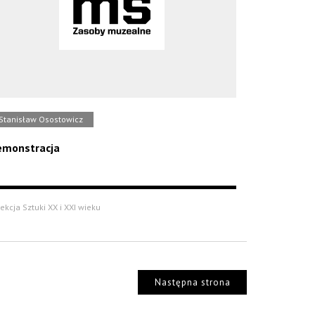
Stanisław Osostowicz
monstracja
ekcja Sztuki XX i XXI wieku
Następna strona