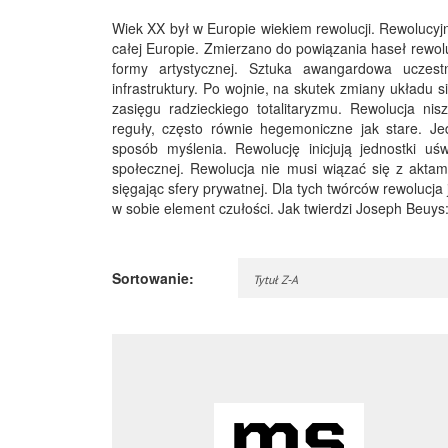
Wiek XX był w Europie wiekiem rewolucji. Rewolucyjn
całej Europie. Zmierzano do powiązania haseł rewol
formy artystycznej. Sztuka awangardowa uczes
infrastruktury. Po wojnie, na skutek zmiany układu s
zasięgu radzieckiego totalitaryzmu. Rewolucja ni
reguły, często równie hegemoniczne jak stare. J
sposób myślenia. Rewolucję inicjują jednostki u
społecznej. Rewolucja nie musi wiązać się z aktami
sięgając sfery prywatnej. Dla tych twórców rewolucj
w sobie element czułości. Jak twierdzi Joseph Beuys
Sortowanie:
Tytuł Z-A