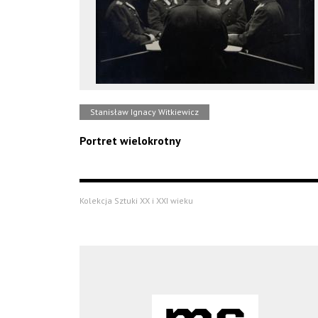
Stanisław Ignacy Witkiewicz
Portret wielokrotny
Kolekcja Sztuki XX i XXI wieku