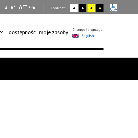
++
A
+
A
A
A
:
Kontrast:
A
A
A
A
Change language:
dostępność
moje zasoby
English