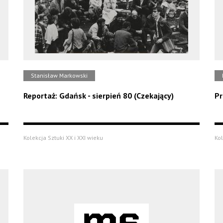
Stanisław Markowski
Reportaż: Gdańsk - sierpień 80 (Czekający)
Pr
Kolekcja Sztuki XX i XXI wieku
Kol