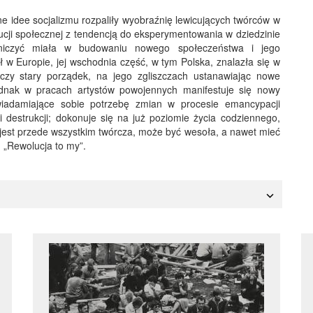
e idee socjalizmu rozpaliły wyobraźnię lewicujących twórców w
ucji społecznej z tendencją do eksperymentowania w dziedzinie
tniczyć miała w budowaniu nowego społeczeństwa i jego
ił w Europie, jej wschodnia część, w tym Polska, znalazła się w
szczy stary porządek, na jego zgliszczach ustanawiając nowe
ednak w pracach artystów powojennych manifestuje się nowy
świadamiające sobie potrzebę zmian w procesie emancypacji
 destrukcji; dokonuje się na już poziomie życia codziennego,
a jest przede wszystkim twórcza, może być wesoła, a nawet mieć
: „Rewolucja to my”.