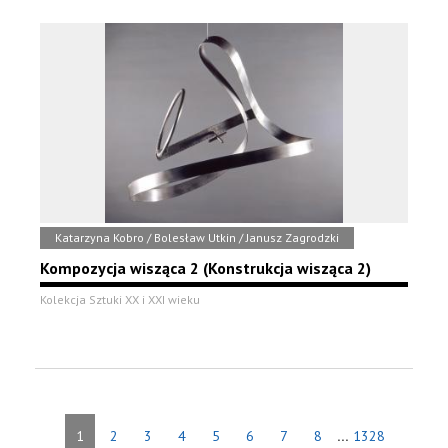
Katarzyna Kobro / Bolesław Utkin / Janusz Zagrodzki
Kompozycja wisząca 2 (Konstrukcja wisząca 2)
Kolekcja Sztuki XX i XXI wieku
...
1
2
3
4
5
6
7
8
1328