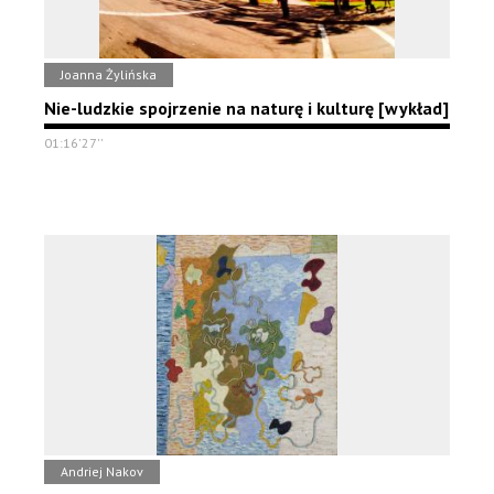
Joanna Żylińska
Nie-ludzkie spojrzenie na naturę i kulturę [wykład]
01:16'27''
Andriej Nakov