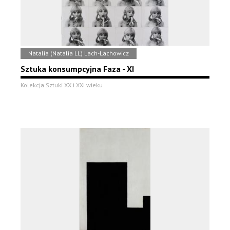
Natalia (Natalia LL) Lach-Lachowicz
Sztuka konsumpcyjna Faza - XI
Kolekcja Sztuki XX i XXI wieku