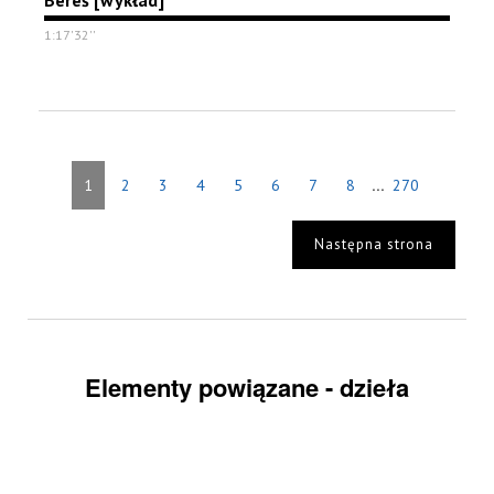
Bereś [wykład]
1:17'32''
...
1
2
3
4
5
6
7
8
270
Następna strona
Elementy powiązane - dzieła