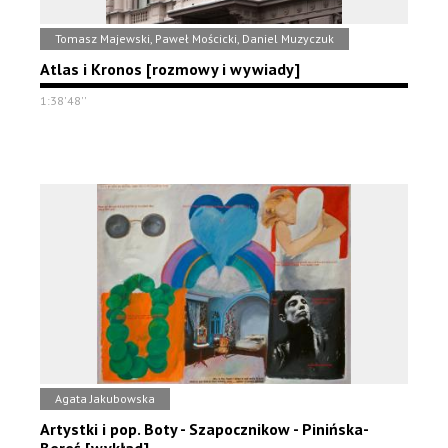
Tomasz Majewski, Paweł Mościcki, Daniel Muzyczuk
Atlas i Kronos [rozmowy i wywiady]
1:38'48''
Agata Jakubowska
Artystki i pop. Boty - Szapocznikow - Pinińska-