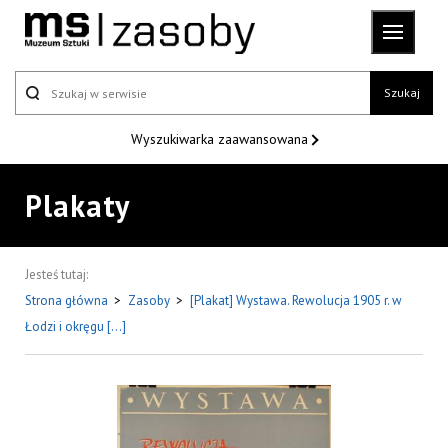
Szukaj
Wyszukiwarka
zaawansowana
Plakaty
Jesteś tutaj:
Strona główna
>
Zasoby
>
[Plakat] Wystawa. Rewolucja 1905 r. w
Łodzi i okręgu [...]