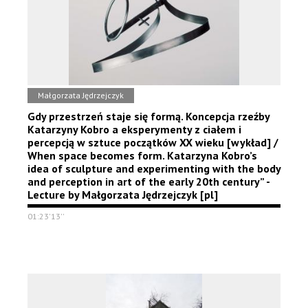
Małgorzata Jędrzejczyk
Gdy przestrzeń staje się formą. Koncepcja rzeźby
Katarzyny Kobro a eksperymenty z ciałem i
percepcją w sztuce początków XX wieku [wykład] /
When space becomes form. Katarzyna Kobro’s
idea of sculpture and experimenting with the body
and perception in art of the early 20th century” -
Lecture by Małgorzata Jędrzejczyk [pl]
01:23'13''