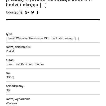
Łodzi i okręgu [...]
Udostępnij:
tytuł:
[Plakat] Wystawa. Rewolucja 1905 r. w Łodzi i okręgu [...]
rodzaj dokumentu:
Plakat
autor:
oprac. graf. Kazimierz Pliszka
rok:
[1955]
opis fizyczny:
[1]k.
rodzaj wydarzenia:
Wystawa