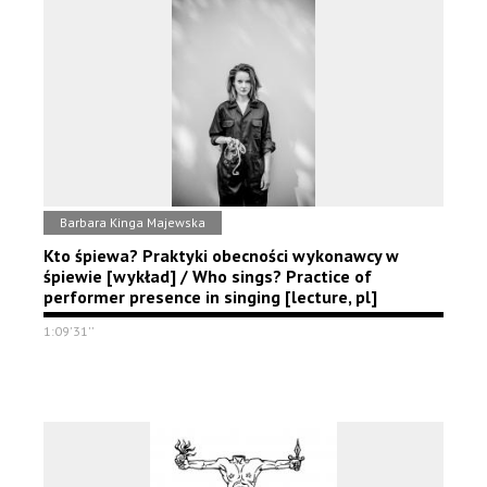
Barbara Kinga Majewska
Kto śpiewa? Praktyki obecności wykonawcy w
śpiewie [wykład] / Who sings? Practice of
performer presence in singing [lecture, pl]
1:09'31''