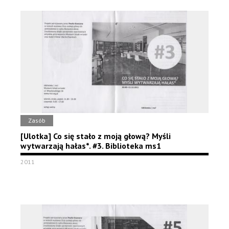
Zasób
[Ulotka] Co się stało z moją głową? Myśli
wytwarzają hałas*. #3. Biblioteka ms1
2011