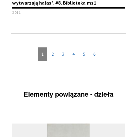
wytwarzają hałas*. #8. Biblioteka ms1
2011
1
2
3
4
5
6
Elementy powiązane - dzieła