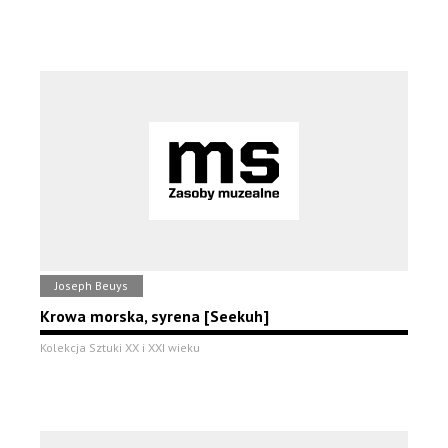
Joseph Beuys
Krowa morska, syrena [Seekuh]
Kolekcja Sztuki XX i XXI wieku