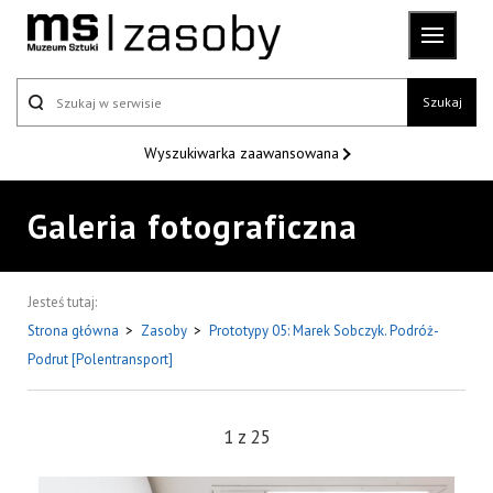
Szukaj
Wyszukiwarka
zaawansowana
Galeria fotograficzna
Jesteś tutaj:
Strona główna
>
Zasoby
>
Prototypy 05: Marek Sobczyk. Podróż-
Podrut [Polentransport]
1
z
25