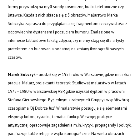
formy przywodzą na myśl sondy kosmiczne, budki telefoniczne czy
latawce. Każda z nich składa się z 5 obrazów. Malarstwo Marka
Sobczyka zaprasza do przyglądania się fragmentom rzeczywistości z
odpowiednim dystansem i poczuciem humoru. Znalezione w
internecie tabloidowe teksty, zdjęcia, czy memy stają się dla artysty
pretekstem do budowania podatnej na zmiany ikonografii naszych
czasów.
Marek Sobczyk -
urodził się w 1955 roku w Warszawie, gdzie mieszka i
pracuje. Malarz, projektant i teoretyk. Studiował malarstwo w latach
1975–1980 w warszawskiej ASP, gdzie uzyskał dyplom w pracowni
Stefana Gierowskiego. Był jednym z założycieli Gruppy i współtwórcą
czasopisma "Oj Dobrze Już". W malarstwie posługuje się elementami
ekspresji koloru, rysunku, tematu i funkcji. W swojej praktyce
artystycznej opracowuje zagadnienia m.in. krytyki, propagandy i polityki,
parafrazuje także religijne wątki ikonograficzne. Na wielu obrazach