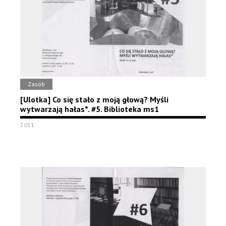
Zasób
[Ulotka] Co się stało z moją głową? Myśli
wytwarzają hałas*. #5. Biblioteka ms1
2011