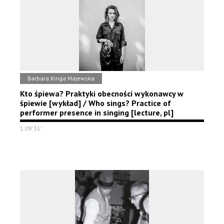
Barbara Kinga Majewska
Kto śpiewa? Praktyki obecności wykonawcy w
śpiewie [wykład] / Who sings? Practice of
performer presence in singing [lecture, pl]
1:09'31''