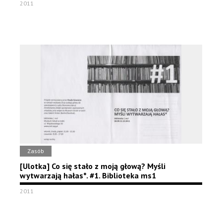
2011
Zasób
[Ulotka] Co się stało z moją głową? Myśli
wytwarzają hałas*. #1. Biblioteka ms1
2011