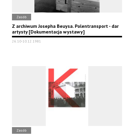
Zasób
Z archiwum Josepha Beuysa. Polentransport - dar
artysty [Dokumentacja wystawy]
26.10-10.12.1981
Zasób