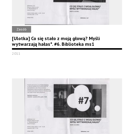
Zasób
[Ulotka] Co się stało z moją głową? Myśli
wytwarzają hałas*. #6. Biblioteka ms1
2011