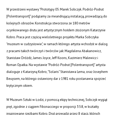
W przestrzeni wystawy "Prototypy 05: Marek Sobczyk. Podróż-Podrut
[Polentransport]" podążamy za meandrującą instalacją, prowadzącą do
kolejnych obrazów. Konstrukcja stworzona ze 180 metrów
ocynkowanego drutu jest artystycznym hołdem złożonym Katarzynie
Kobro. Praca jest częścią wieloletniego projektu Marka Sobczyka
"muzeum w cudzysłowie", w ramach którego artysta wchodził w dialog
z pracami takich twórczyń i twórców jak: Magdalena Abakanowicz,
Stanisław Dróżdż, James Joyce, Jeff Koons, Kazimierz Malewicz i
Roman Opałka. Na wystawie "Podróż-Podrut [Polentransport]" artysta
dialoguje z Katarzyną Kobro, "Solaris" Stanisława Lema, oraz Josephem
Beuysem, na którego osławiony dar z 1981 roku postanawia spojrzeć
krytycznym okiem.
W Muzeum Sztuki w Łodzi, z pomocą ekipy technicznej, Sobczyk wygiął
pręt, zgodnie z ciągiem Fibonacciego w proporcji 3:5:8, w kształty
inspirowane rzeźbami Kobro. Drut prowadzi przez 8 stacji, których