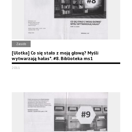
Zasób
[Ulotka] Co się stało z moją głową? Myśli
wytwarzają hałas*. #8. Biblioteka ms1
2011