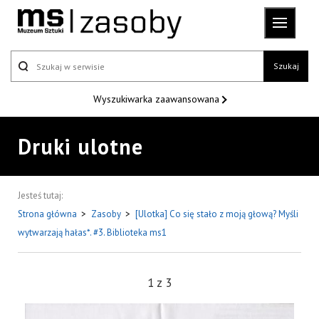
Szukaj
Wyszukiwarka
zaawansowana
Druki ulotne
Jesteś tutaj:
Strona główna
>
Zasoby
>
[Ulotka] Co się stało z moją głową? Myśli
wytwarzają hałas*. #3. Biblioteka ms1
1
z
3