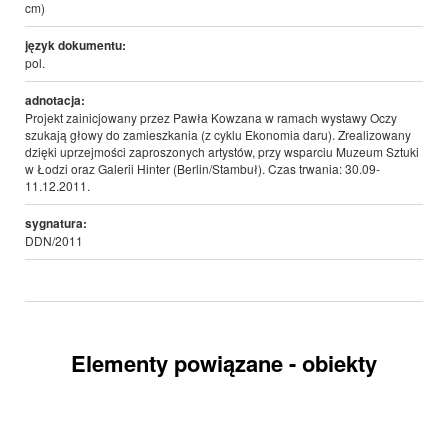
cm)
język dokumentu:
pol.
adnotacja:
Projekt zainicjowany przez Pawła Kowzana w ramach wystawy Oczy
szukają głowy do zamieszkania (z cyklu Ekonomia daru). Zrealizowany
dzięki uprzejmości zaproszonych artystów, przy wsparciu Muzeum Sztuki
w Łodzi oraz Galerii Hinter (Berlin/Stambuł). Czas trwania: 30.09-
11.12.2011.
sygnatura:
DDN/2011
Elementy powiązane - obiekty