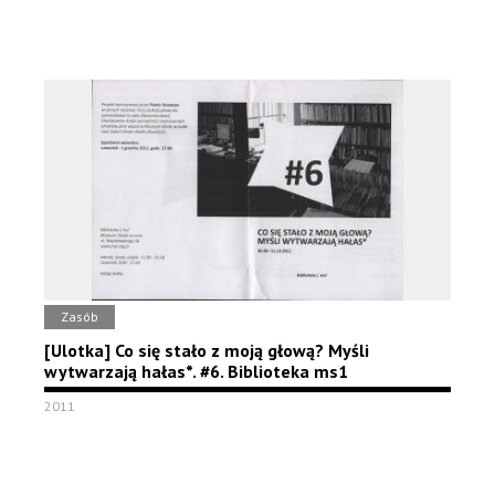
Zasób
[Ulotka] Co się stało z moją głową? Myśli
wytwarzają hałas*. #6. Biblioteka ms1
2011