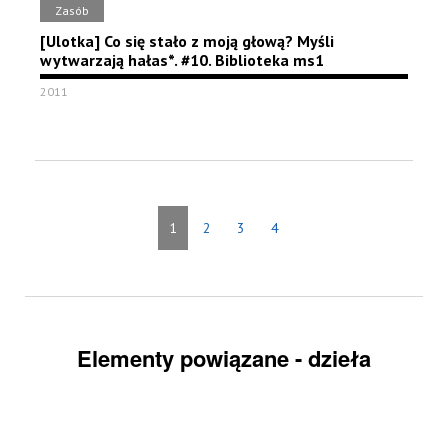
Zasób
[Ulotka] Co się stało z moją głową? Myśli
wytwarzają hałas*. #10. Biblioteka ms1
2011
1
2
3
4
Elementy powiązane - dzieła