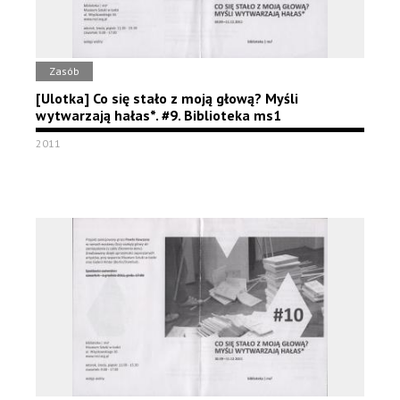
Zasób
[Ulotka] Co się stało z moją głową? Myśli
wytwarzają hałas*. #9. Biblioteka ms1
2011