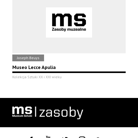
Joseph Beuys
Museo Lecce Apulia
Kolekcja Sztuki XX i XXI wieku