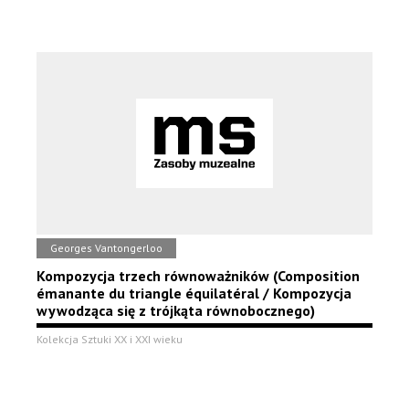
Georges Vantongerloo
Kompozycja trzech równoważników (Composition
émanante du triangle équilatéral / Kompozycja
wywodząca się z trójkąta równobocznego)
Kolekcja Sztuki XX i XXI wieku