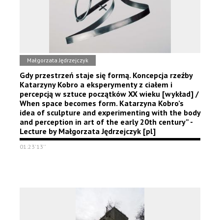
Małgorzata Jędrzejczyk
Gdy przestrzeń staje się formą. Koncepcja rzeźby
Katarzyny Kobro a eksperymenty z ciałem i
percepcją w sztuce początków XX wieku [wykład] /
When space becomes form. Katarzyna Kobro’s
idea of sculpture and experimenting with the body
and perception in art of the early 20th century” -
Lecture by Małgorzata Jędrzejczyk [pl]
01:23'13''