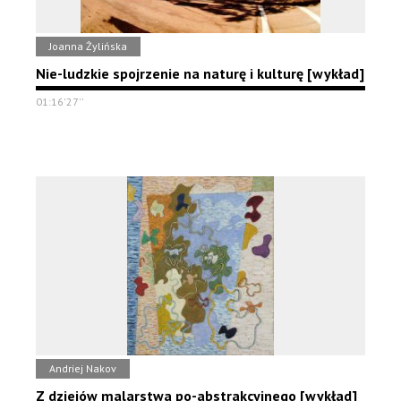
Joanna Żylińska
Nie-ludzkie spojrzenie na naturę i kulturę [wykład]
01:16'27''
Andriej Nakov
Z dziejów malarstwa po-abstrakcyjnego [wykład]