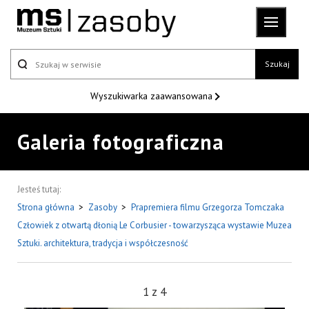
Szukaj
Wyszukiwarka
zaawansowana
Galeria fotograficzna
Jesteś tutaj:
Strona główna
>
Zasoby
>
Prapremiera filmu Grzegorza Tomczaka
Człowiek z otwartą dłonią Le Corbusier - towarzysząca wystawie Muzea
Sztuki. architektura, tradycja i współczesność
1
z
4