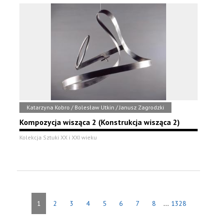
Katarzyna Kobro / Bolesław Utkin / Janusz Zagrodzki
Kompozycja wisząca 2 (Konstrukcja wisząca 2)
Kolekcja Sztuki XX i XXI wieku
...
1
2
3
4
5
6
7
8
1328