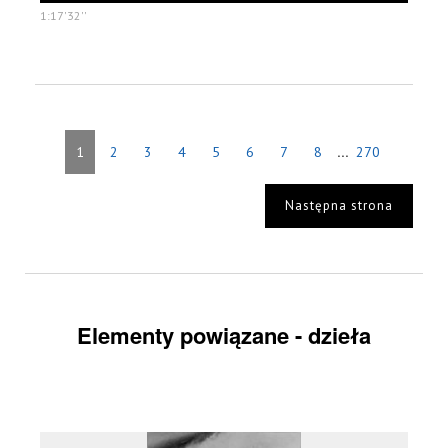
1:17'32''
...
1
2
3
4
5
6
7
8
270
Następna strona
Elementy powiązane - dzieła