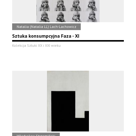
Natalia (Natalia LL) Lach-Lachowicz
Sztuka konsumpcyjna Faza - XI
Kolekcja Sztuki XX i XXI wieku
Władysław Strzemiński