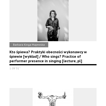
Barbara Kinga Majewska
Kto śpiewa? Praktyki obecności wykonawcy w
śpiewie [wykład] / Who sings? Practice of
performer presence in singing [lecture, pl]
1:09'31''