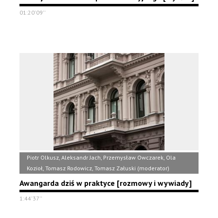
01:20'09''
Piotr Olkusz, Aleksandr Jach, Przemysław Owczarek, Ola
Kozioł, Tomasz Rodowicz, Tomasz Załuski (moderator)
Awangarda dziś w praktyce [rozmowy i wywiady]
1:44'37''