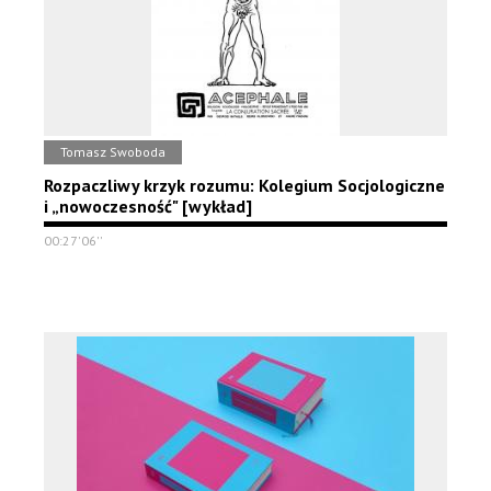
Tomasz Swoboda
Rozpaczliwy krzyk rozumu: Kolegium Socjologiczne
i „nowoczesność" [wykład]
00:27'06''