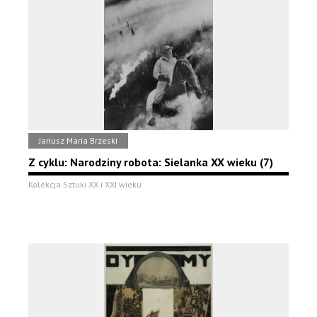
Janusz Maria Brzeski
Z cyklu: Narodziny robota: Sielanka XX wieku (7)
Kolekcja Sztuki XX i XXI wieku