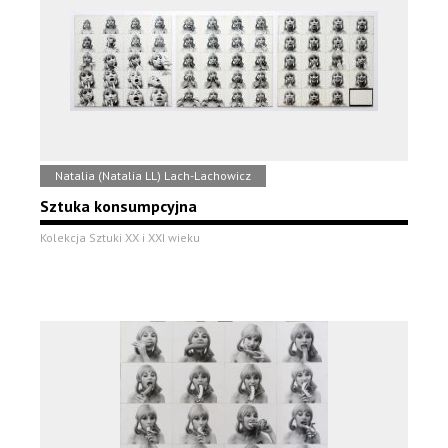
Natalia (Natalia LL) Lach-Lachowicz
Sztuka konsumpcyjna
Kolekcja Sztuki XX i XXI wieku