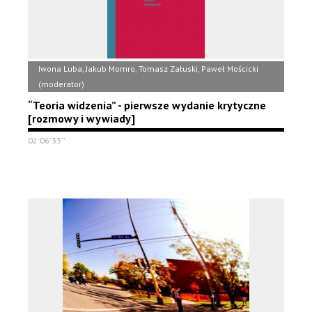
Iwona Luba, Jakub Momro, Tomasz Załuski, Paweł Mościcki
(moderator)
“Teoria widzenia” - pierwsze wydanie krytyczne
[rozmowy i wywiady]
02:06'33''