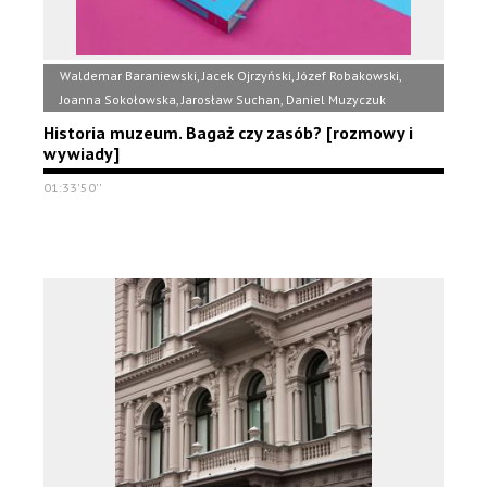
Waldemar Baraniewski, Jacek Ojrzyński, Józef Robakowski,
Joanna Sokołowska, Jarosław Suchan, Daniel Muzyczuk
Historia muzeum. Bagaż czy zasób? [rozmowy i
wywiady]
01:33'50''