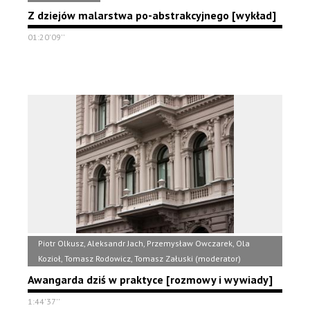
Z dziejów malarstwa po-abstrakcyjnego [wykład]
01:20'09''
Piotr Olkusz, Aleksandr Jach, Przemysław Owczarek, Ola
Kozioł, Tomasz Rodowicz, Tomasz Załuski (moderator)
Awangarda dziś w praktyce [rozmowy i wywiady]
1:44'37''