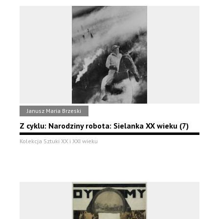
Janusz Maria Brzeski
Z cyklu: Narodziny robota: Sielanka XX wieku (7)
Kolekcja Sztuki XX i XXI wieku