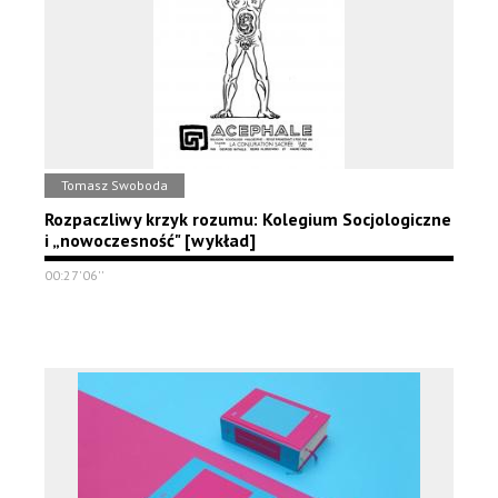
Tomasz Swoboda
Rozpaczliwy krzyk rozumu: Kolegium Socjologiczne
i „nowoczesność" [wykład]
00:27'06''