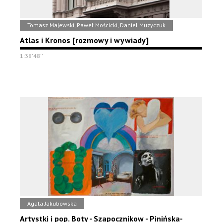
Tomasz Majewski, Paweł Mościcki, Daniel Muzyczuk
Atlas i Kronos [rozmowy i wywiady]
1:38'48''
Agata Jakubowska
Artystki i pop. Boty - Szapocznikow - Pinińska-