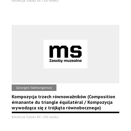
Kolekcja Sztuki XX i XXI wieku
Georges Vantongerloo
Kompozycja trzech równoważników (Composition
émanante du triangle équilatéral / Kompozycja
wywodząca się z trójkąta równobocznego)
Kolekcja Sztuki XX i XXI wieku