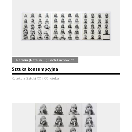
Natalia (Natalia LL) Lach-Lachowicz
Sztuka konsumpcyjna
Kolekcja Sztuki XX i XXI wieku