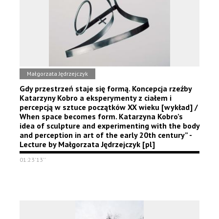
Małgorzata Jędrzejczyk
Gdy przestrzeń staje się formą. Koncepcja rzeźby
Katarzyny Kobro a eksperymenty z ciałem i
percepcją w sztuce początków XX wieku [wykład] /
When space becomes form. Katarzyna Kobro’s
idea of sculpture and experimenting with the body
and perception in art of the early 20th century” -
Lecture by Małgorzata Jędrzejczyk [pl]
01:23'13''