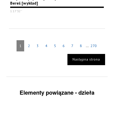
Bereś [wykład]
1:17'32''
...
1
2
3
4
5
6
7
8
270
Następna strona
Elementy powiązane - dzieła