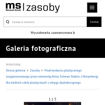
Szukaj
Wyszukiwarka
zaawansowana
Galeria fotograficzna
Jesteś tutaj:
Strona główna
>
Zasoby
>
Finał konkursu plastycznego
zorganizowanego przez niemiecką firmę Schwan Stabilo z Norymbergi
dla średnich szkół plastycznych z okręgu dystrybucyjnego
1
z
5