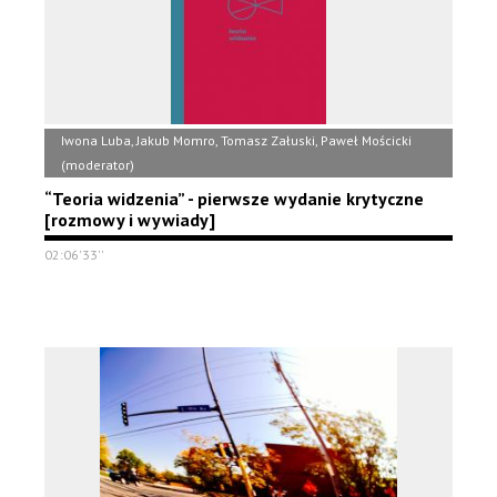
Iwona Luba, Jakub Momro, Tomasz Załuski, Paweł Mościcki
(moderator)
“Teoria widzenia” - pierwsze wydanie krytyczne
[rozmowy i wywiady]
02:06'33''