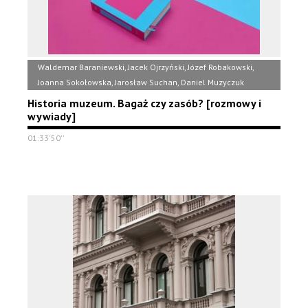
Waldemar Baraniewski, Jacek Ojrzyński, Józef Robakowski,
Joanna Sokołowska, Jarosław Suchan, Daniel Muzyczuk
Historia muzeum. Bagaż czy zasób? [rozmowy i
wywiady]
01:33'50''