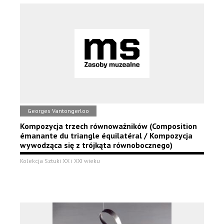
Georges Vantongerloo
Kompozycja trzech równoważników (Composition
émanante du triangle équilatéral / Kompozycja
wywodząca się z trójkąta równobocznego)
Kolekcja Sztuki XX i XXI wieku