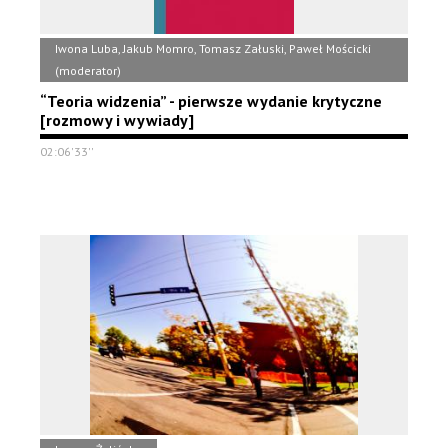
Iwona Luba, Jakub Momro, Tomasz Załuski, Paweł Mościcki
(moderator)
“Teoria widzenia” - pierwsze wydanie krytyczne
[rozmowy i wywiady]
02:06'33''