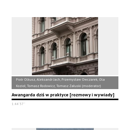
Piotr Olkusz, Aleksandr Jach, Przemysław Owczarek, Ola
Kozioł, Tomasz Rodowicz, Tomasz Załuski (moderator)
Awangarda dziś w praktyce [rozmowy i wywiady]
1:44'37''