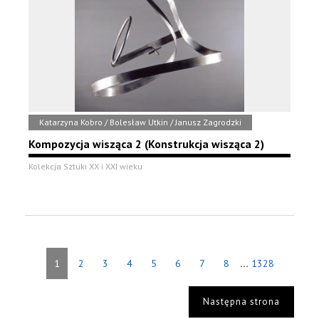
Katarzyna Kobro / Bolesław Utkin / Janusz Zagrodzki
Kompozycja wisząca 2 (Konstrukcja wisząca 2)
Kolekcja Sztuki XX i XXI wieku
...
1
2
3
4
5
6
7
8
1328
Następna strona