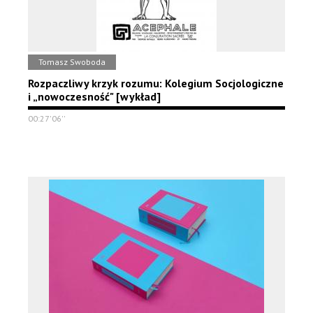
Tomasz Swoboda
Rozpaczliwy krzyk rozumu: Kolegium Socjologiczne
i „nowoczesność" [wykład]
00:27'06''