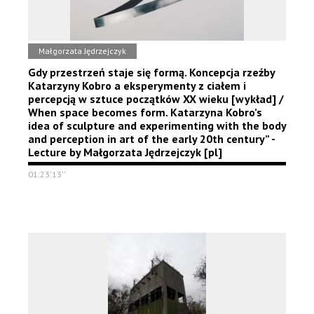
Małgorzata Jędrzejczyk
Gdy przestrzeń staje się formą. Koncepcja rzeźby
Katarzyny Kobro a eksperymenty z ciałem i
percepcją w sztuce początków XX wieku [wykład] /
When space becomes form. Katarzyna Kobro’s
idea of sculpture and experimenting with the body
and perception in art of the early 20th century” -
Lecture by Małgorzata Jędrzejczyk [pl]
01:23'13''