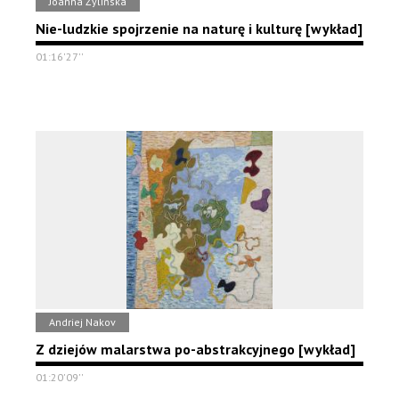
Joanna Żylińska
Nie-ludzkie spojrzenie na naturę i kulturę [wykład]
01:16'27''
Andriej Nakov
Z dziejów malarstwa po-abstrakcyjnego [wykład]
01:20'09''