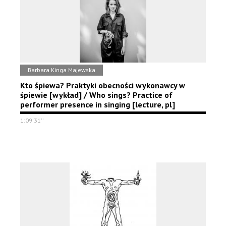
Barbara Kinga Majewska
Kto śpiewa? Praktyki obecności wykonawcy w
śpiewie [wykład] / Who sings? Practice of
performer presence in singing [lecture, pl]
1:09'31''