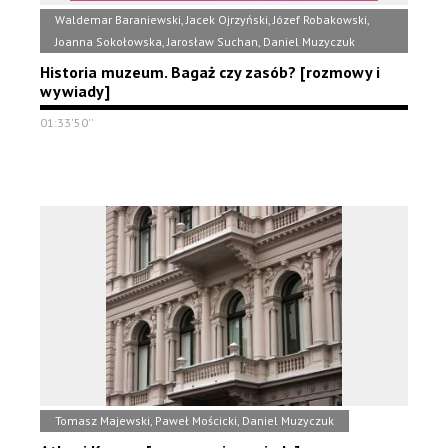
Waldemar Baraniewski, Jacek Ojrzyński, Józef Robakowski,
Joanna Sokołowska, Jarosław Suchan, Daniel Muzyczuk
Historia muzeum. Bagaż czy zasób? [rozmowy i
wywiady]
01:33'50''
Tomasz Majewski, Paweł Mościcki, Daniel Muzyczuk