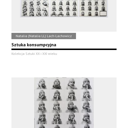
Natalia (Natalia LL) Lach-Lachowicz
Sztuka konsumpcyjna
Kolekcja Sztuki XX i XXI wieku