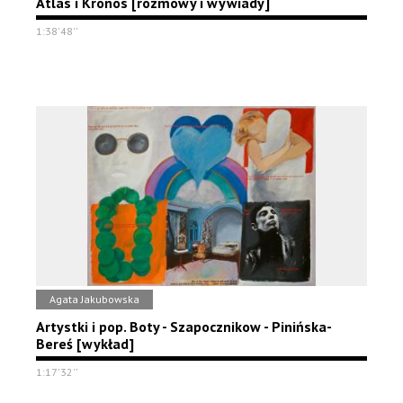
Atlas i Kronos [rozmowy i wywiady]
1:38'48''
Agata Jakubowska
Artystki i pop. Boty - Szapocznikow - Pinińska-
Bereś [wykład]
1:17'32''