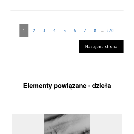
...
1
2
3
4
5
6
7
8
270
Następna strona
Elementy powiązane - dzieła