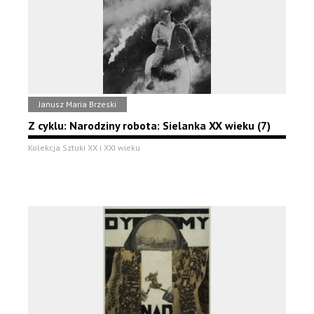
Janusz Maria Brzeski
Z cyklu: Narodziny robota: Sielanka XX wieku (7)
Kolekcja Sztuki XX i XXI wieku