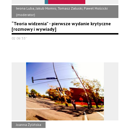
Iwona Luba, Jakub Momro, Tomasz Załuski, Paweł Mościcki
(moderator)
“Teoria widzenia” - pierwsze wydanie krytyczne
[rozmowy i wywiady]
02:06'33''
Joanna Żylińska