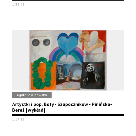
1:38'48''
Agata Jakubowska
Artystki i pop. Boty - Szapocznikow - Pinińska-
Bereś [wykład]
1:17'32''