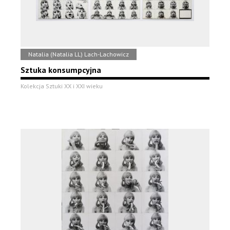
Natalia (Natalia LL) Lach-Lachowicz
Sztuka konsumpcyjna
Kolekcja Sztuki XX i XXI wieku