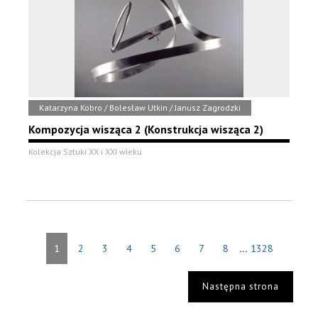
Katarzyna Kobro / Bolesław Utkin / Janusz Zagrodzki
Kompozycja wisząca 2 (Konstrukcja wisząca 2)
Kolekcja Sztuki XX i XXI wieku
...
1
2
3
4
5
6
7
8
1328
Następna strona