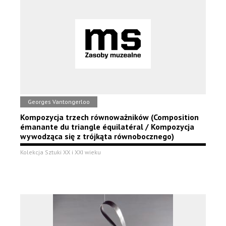
Georges Vantongerloo
Kompozycja trzech równoważników (Composition
émanante du triangle équilatéral / Kompozycja
wywodząca się z trójkąta równobocznego)
Kolekcja Sztuki XX i XXI wieku