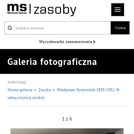
Szukaj
Wyszukiwarka
zaawansowana
Galeria fotograficzna
Jesteś tutaj:
Strona główna
>
Zasoby
>
Władysław Strzemiński 1893-1952. W
setną rocznicę urodzin
1
z
6