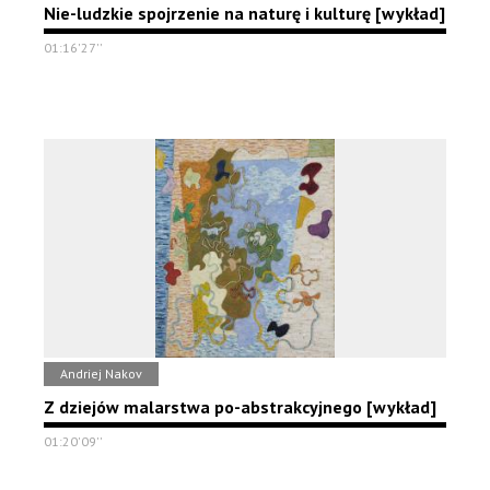
Nie-ludzkie spojrzenie na naturę i kulturę [wykład]
01:16'27''
Andriej Nakov
Z dziejów malarstwa po-abstrakcyjnego [wykład]
01:20'09''