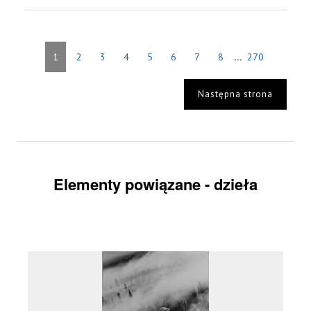
...
1
2
3
4
5
6
7
8
270
Następna strona
Elementy powiązane - dzieła