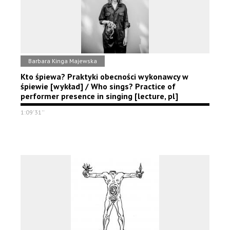
Barbara Kinga Majewska
Kto śpiewa? Praktyki obecności wykonawcy w
śpiewie [wykład] / Who sings? Practice of
performer presence in singing [lecture, pl]
1:09'31''