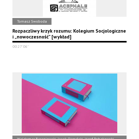
Tomasz Swoboda
Rozpaczliwy krzyk rozumu: Kolegium Socjologiczne
i „nowoczesność" [wykład]
00:27'06''
Waldemar Baraniewski, Jacek Ojrzyński, Józef Robakowski,