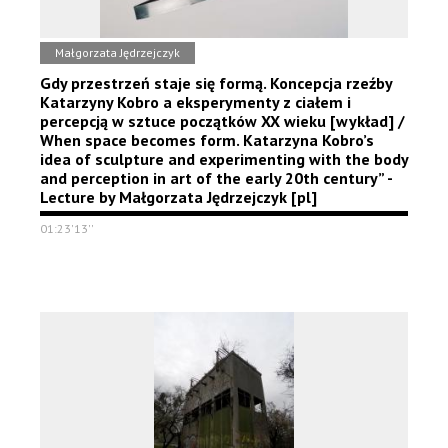
Małgorzata Jędrzejczyk
Gdy przestrzeń staje się formą. Koncepcja rzeźby
Katarzyny Kobro a eksperymenty z ciałem i
percepcją w sztuce początków XX wieku [wykład] /
When space becomes form. Katarzyna Kobro’s
idea of sculpture and experimenting with the body
and perception in art of the early 20th century” -
Lecture by Małgorzata Jędrzejczyk [pl]
01:23'13''