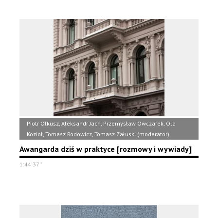
Piotr Olkusz, Aleksandr Jach, Przemysław Owczarek, Ola
Kozioł, Tomasz Rodowicz, Tomasz Załuski (moderator)
Awangarda dziś w praktyce [rozmowy i wywiady]
1:44'37''