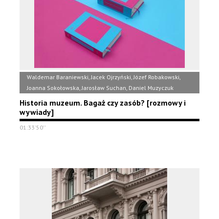
Waldemar Baraniewski, Jacek Ojrzyński, Józef Robakowski,
Joanna Sokołowska, Jarosław Suchan, Daniel Muzyczuk
Historia muzeum. Bagaż czy zasób? [rozmowy i
wywiady]
01:33'50''