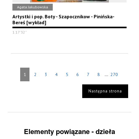
Agata Jakubowska
Artystki i pop. Boty - Szapocznikow - Pinińska-
Bereś [wykład]
1:17'32''
...
1
2
3
4
5
6
7
8
270
Następna strona
Elementy powiązane - dzieła