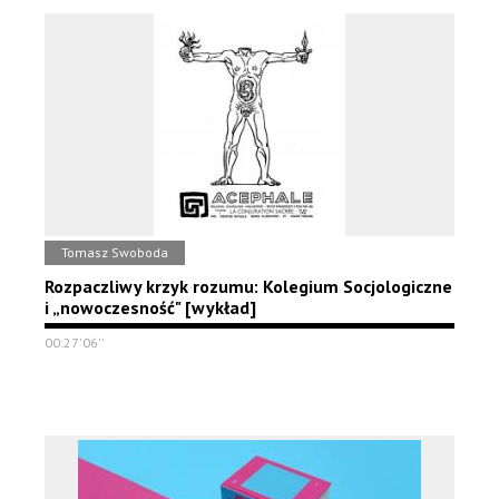
Tomasz Swoboda
Rozpaczliwy krzyk rozumu: Kolegium Socjologiczne
i „nowoczesność" [wykład]
00:27'06''