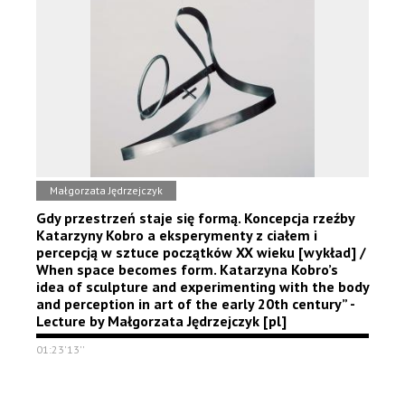
Małgorzata Jędrzejczyk
Gdy przestrzeń staje się formą. Koncepcja rzeźby
Katarzyny Kobro a eksperymenty z ciałem i
percepcją w sztuce początków XX wieku [wykład] /
When space becomes form. Katarzyna Kobro’s
idea of sculpture and experimenting with the body
and perception in art of the early 20th century” -
Lecture by Małgorzata Jędrzejczyk [pl]
01:23'13''