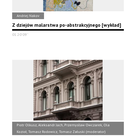
Andriej Nakov
Z dziejów malarstwa po-abstrakcyjnego [wykład]
01:20'09''
Piotr Olkusz, Aleksandr Jach, Przemysław Owczarek, Ola
Kozioł, Tomasz Rodowicz, Tomasz Załuski (moderator)