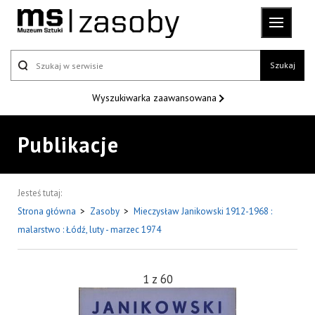
Szukaj
Wyszukiwarka
zaawansowana
Publikacje
Jesteś tutaj:
Strona główna
>
Zasoby
>
Mieczysław Janikowski 1912-1968 :
malarstwo : Łódź, luty - marzec 1974
1
z
60