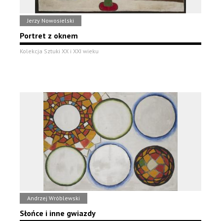
Jerzy Nowosielski
Portret z oknem
Kolekcja Sztuki XX i XXI wieku
Andrzej Wróblewski
Słońce i inne gwiazdy