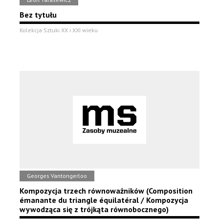
Bez tytułu
Kolekcja Sztuki XX i XXI wieku
Georges Vantongerloo
Kompozycja trzech równoważników (Composition
émanante du triangle équilatéral / Kompozycja
wywodząca się z trójkąta równobocznego)