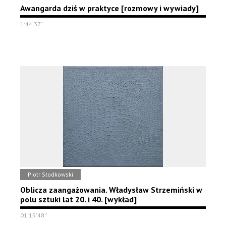
Awangarda dziś w praktyce [rozmowy i wywiady]
1:44'37''
Piotr Słodkowski
Oblicza zaangażowania. Władysław Strzemiński w
polu sztuki lat 20. i 40. [wykład]
01:15'48''