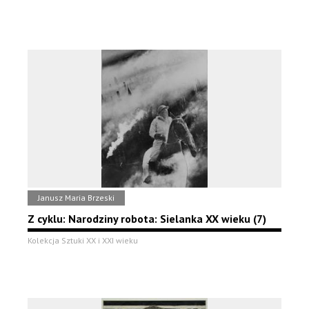
Janusz Maria Brzeski
Z cyklu: Narodziny robota: Sielanka XX wieku (7)
Kolekcja Sztuki XX i XXI wieku