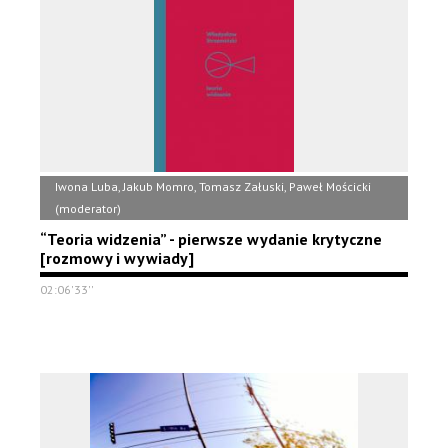
Iwona Luba, Jakub Momro, Tomasz Załuski, Paweł Mościcki
(moderator)
“Teoria widzenia” - pierwsze wydanie krytyczne
[rozmowy i wywiady]
02:06'33''