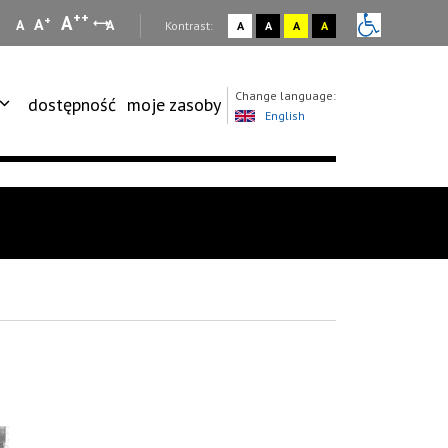
++
A
+
A
A
A
:
Kontrast:
A
A
A
A
Change language:
dostępność
moje zasoby
English