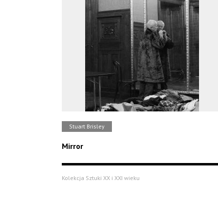
Stuart Brisley
Mirror
Kolekcja Sztuki XX i XXI wieku