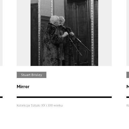
Stuart Brisley
Mirror
M
Kolekcja Sztuki XX i XXI wieku
K