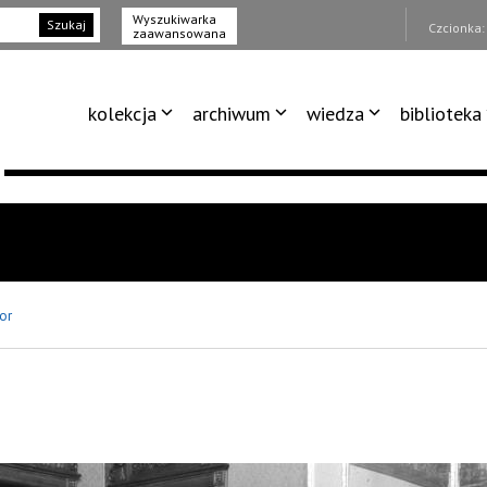
Wyszukiwarka
Szukaj
Czcionka
zaawansowana
kolekcja
archiwum
wiedza
biblioteka
or