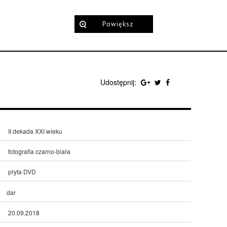
Powiększ
Udostępnij:
II dekada XXI wieku
fotografia czarno-biała
płyta DVD
dar
20.09.2018