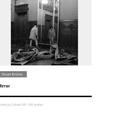
Stuart Brisley
irror
olekcja Sztuki XX i XXI wieku