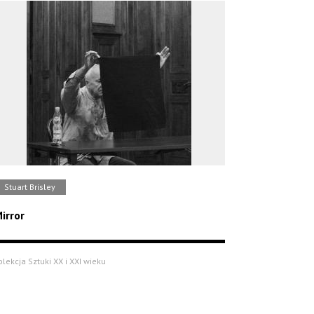
Stuart Brisley
irror
olekcja Sztuki XX i XXI wieku