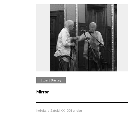
Stuart Brisley
Mirror
Kolekcja Sztuki XX i XXI wieku