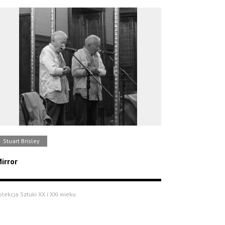
Stuart Brisley
irror
olekcja Sztuki XX i XXI wieku