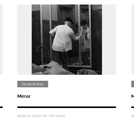
Stuart Brisley
Mirror
M
Kolekcja Sztuki XX i XXI wieku
K