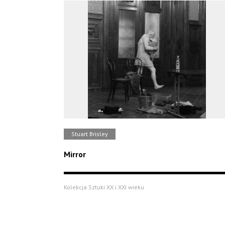
Stuart Brisley
Mirror
Kolekcja Sztuki XX i XXI wieku