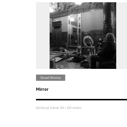
Stuart Brisley
Mirror
Kolekcja Sztuki XX i XXI wieku