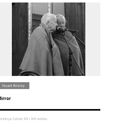
Stuart Brisley
irror
olekcja Sztuki XX i XXI wieku