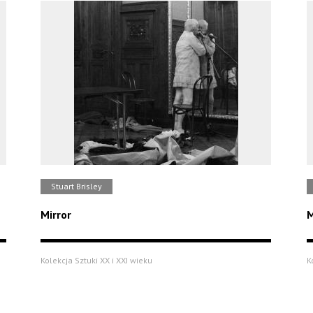
Stuart Brisley
Mirror
M
Kolekcja Sztuki XX i XXI wieku
K