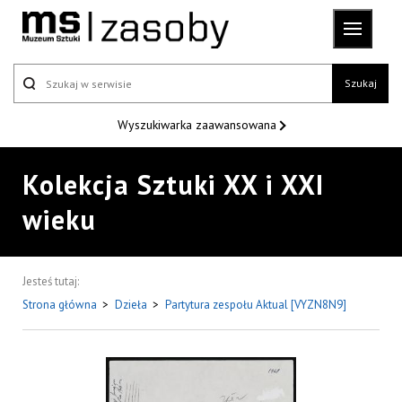
Szukaj
Wyszukiwarka
zaawansowana
Kolekcja Sztuki XX i XXI
wieku
Jesteś tutaj:
Strona główna
>
Dzieła
>
Partytura zespołu Aktual [VYZN8N9]