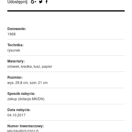
Udostępnij:
Datowanie:
1968
Technika:
rysunek
Materiały:
ołówek, kredka, tusz, papier
Rozmiar:
wys. 29,8 cm, szer. 21 cm
Sposób nabycia:
zakup (dotacja MKiDN)
Data nabycia:
04.10.2017
Numer inwentarzowy:
MS/SN/RYS/2201/5