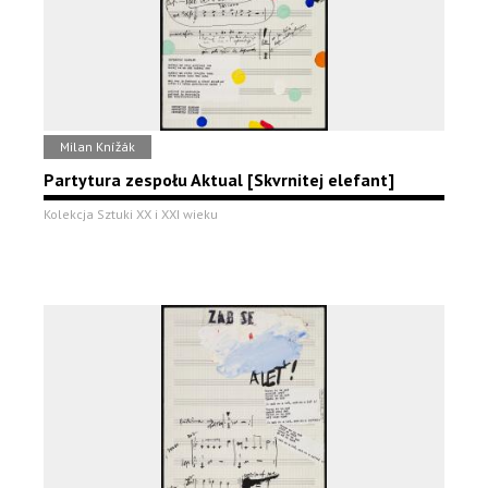
Milan Knížák
Partytura zespołu Aktual [Skvrnitej elefant]
Kolekcja Sztuki XX i XXI wieku