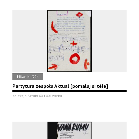
Milan Knížák
Partytura zespołu Aktual [pomaluj si téle]
Kolekcja Sztuki XX i XXI wieku