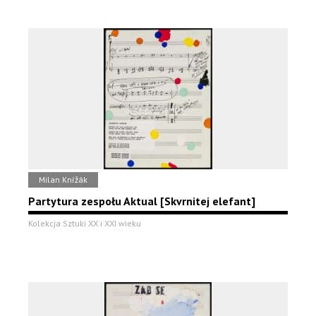
Milan Knížák
Partytura zespołu Aktual [Skvrnitej elefant]
Kolekcja Sztuki XX i XXI wieku