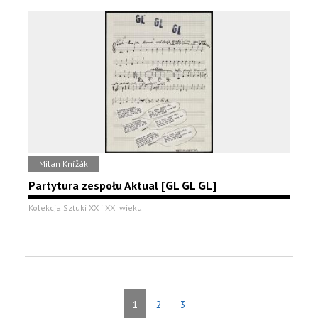
Milan Knížák
Partytura zespołu Aktual [GL GL GL]
Kolekcja Sztuki XX i XXI wieku
1
2
3