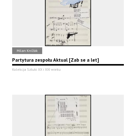
Milan Knížák
Partytura zespołu Aktual [Zab se a let]
Kolekcja Sztuki XX i XXI wieku