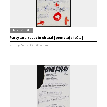
Milan Knížák
Partytura zespołu Aktual [pomaluj si téle]
Kolekcja Sztuki XX i XXI wieku