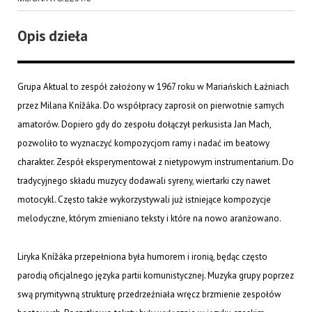
Opis dzieła
Grupa Aktual to zespół założony w 1967 roku w Mariańskich Łaźniach
przez Milana Knížáka. Do współpracy zaprosił on pierwotnie samych
amatorów. Dopiero gdy do zespołu dołączył perkusista Jan Mach,
pozwoliło to wyznaczyć kompozycjom ramy i nadać im beatowy
charakter. Zespół eksperymentował z nietypowym instrumentarium. Do
tradycyjnego składu muzycy dodawali syreny, wiertarki czy nawet
motocykl. Często także wykorzystywali już istniejące kompozycje
melodyczne, którym zmieniano teksty i które na nowo aranżowano.
Liryka Knížáka przepełniona była humorem i ironią, będąc często
parodią oficjalnego języka partii komunistycznej. Muzyka grupy poprzez
swą prymitywną strukturę przedrzeźniała wręcz brzmienie zespołów