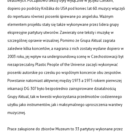
beatowych. Początkowo teksty były wyłącznie w języku czeskim,
dopiero po podróży Knížáka do USA pod koniec lat 60. muzycy włączyli
do repertuaru również piosenki śpiewane po angielsku. Ważnym
elementem projektu stały się także wykonywane przez lidera grupy
ekspresyjne partytury utworów. Zawierały one teksty i muzykę w
szczególnej oprawie wizualnej. Pomimo że Grupa Aktual zagrała
zaledwie kilka koncertów, a nagrania z nich zostały wydane dopiero w
2003 roku, jej wpływ na undergroundową scenę w Czechosłowacji był
niezaprzeczalny. Plastic People of the Universe zaczęli wykonywać
piosenki autorskie po czesku po wspólnym koncercie obu zespołów.
Powstanie natomiast aktywnej między 1973 a 1975 rokiem pierwszej
inkarnacji DG 307 było bezpośrednio zainspirowane działalnością
Grupy Aktual, tak w kwestii wykorzystania przedmiotów codziennego
użytku jako instrumentów, jak i maksymalnego uproszczenia warstwy
muzycznej.
Prace zakupione do zbiorów Muzeum to 33 partytury wykonane przez