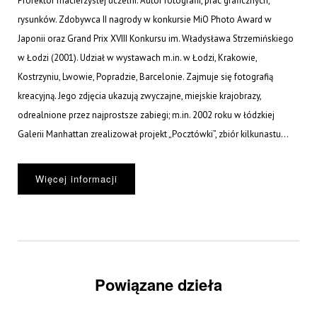
Prorektor macierzystej uczelni. Autor fotografii, prac graficznych,
rysunków. Zdobywca II nagrody w konkursie MiO Photo Award w
Japonii oraz Grand Prix XVIII Konkursu im. Władysława Strzemińskiego
w Łodzi (2001). Udział w wystawach m.in. w Łodzi, Krakowie,
Kostrzyniu, Lwowie, Popradzie, Barcelonie. Zajmuje się fotografią
kreacyjną. Jego zdjęcia ukazują zwyczajne, miejskie krajobrazy,
odrealnione przez najprostsze zabiegi; m.in. 2002 roku w łódzkiej
Galerii Manhattan zrealizował projekt „Pocztówki”, zbiór kilkunastu...
Więcej informacji
Powiązane dzieła