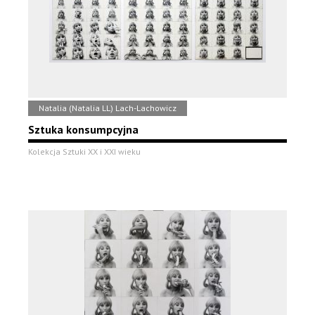
Natalia (Natalia LL) Lach-Lachowicz
Sztuka konsumpcyjna
Kolekcja Sztuki XX i XXI wieku