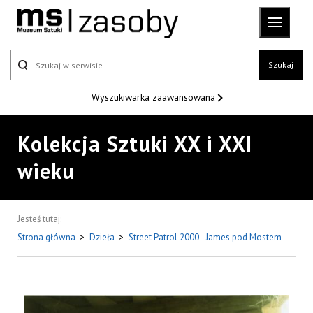
Szukaj
Wyszukiwarka
zaawansowana
Kolekcja Sztuki XX i XXI
wieku
Jesteś tutaj:
Strona główna
>
Dzieła
>
Street Patrol 2000 - James pod Mostem