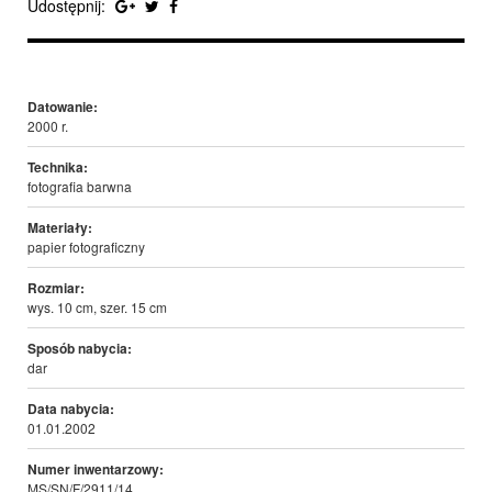
Udostępnij:
Datowanie:
2000 r.
Technika:
fotografia barwna
Materiały:
papier fotograficzny
Rozmiar:
wys. 10 cm, szer. 15 cm
Sposób nabycia:
dar
Data nabycia:
01.01.2002
Numer inwentarzowy:
MS/SN/F/2911/14