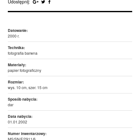
Udostępnij:
Datowanie:
2000 r.
Technika:
fotografia barwna
Materiały:
papier fotograficzny
Rozmiar:
wys. 10 cm, szer. 15 cm
Sposób nabycia:
dar
Data nabycia:
01.01.2002
Numer inwentarzowy:
MS/SN/F/2911/6