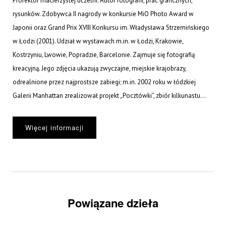
Prorektor macierzystej uczelni. Autor fotografii, prac graficznych,
rysunków. Zdobywca II nagrody w konkursie MiO Photo Award w
Japonii oraz Grand Prix XVIII Konkursu im. Władysława Strzemińskiego
w Łodzi (2001). Udział w wystawach m.in. w Łodzi, Krakowie,
Kostrzyniu, Lwowie, Popradzie, Barcelonie. Zajmuje się fotografią
kreacyjną. Jego zdjęcia ukazują zwyczajne, miejskie krajobrazy,
odrealnione przez najprostsze zabiegi; m.in. 2002 roku w łódzkiej
Galerii Manhattan zrealizował projekt „Pocztówki”, zbiór kilkunastu...
Więcej informacji
Powiązane dzieła