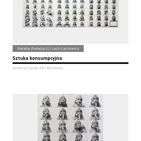
Natalia (Natalia LL) Lach-Lachowicz
Sztuka konsumpcyjna
Kolekcja Sztuki XX i XXI wieku