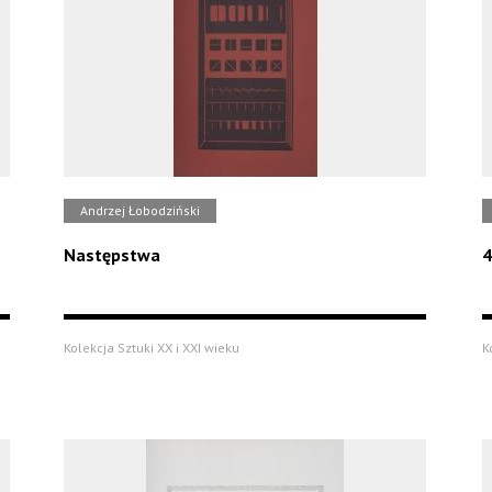
Andrzej Łobodziński
Następstwa
4
Kolekcja Sztuki XX i XXI wieku
K