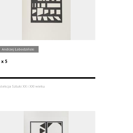
Andrzej Łobodziński
 x 5
olekcja Sztuki XX i XXI wieku