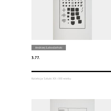
Andrzej Łobodziński
3.77.
Kolekcja Sztuki XX i XXI wieku