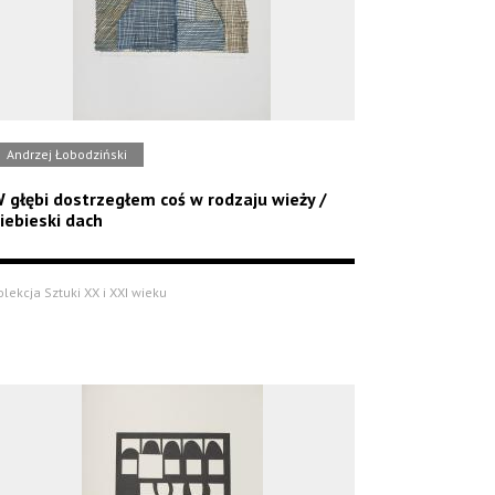
Andrzej Łobodziński
 głębi dostrzegłem coś w rodzaju wieży /
iebieski dach
olekcja Sztuki XX i XXI wieku