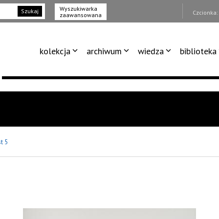
Wyszukiwarka
Szukaj
Czcionka
zaawansowana
kolekcja
archiwum
wiedza
biblioteka
t 5