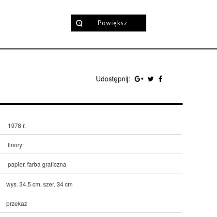
Powiększ
Udostępnij:
1978 r.
linoryt
papier, farba graficzna
wys. 34,5 cm, szer. 34 cm
przekaz