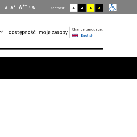
++
A
+
A
A
A
:
Kontrast:
A
A
A
A
Change language:
dostępność
moje zasoby
English