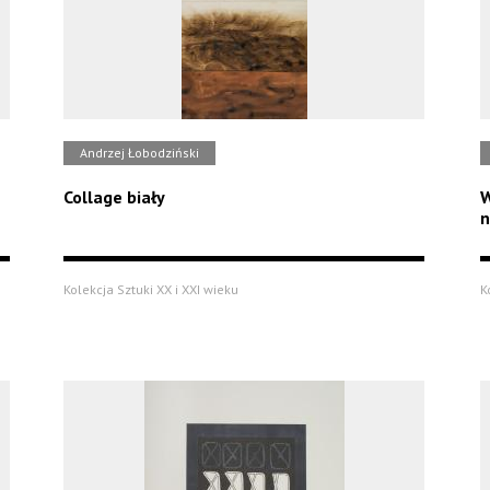
Andrzej Łobodziński
Collage biały
W
n
Kolekcja Sztuki XX i XXI wieku
K