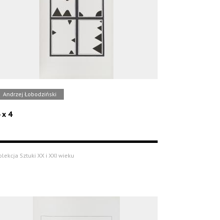
Andrzej Łobodziński
 x 4
olekcja Sztuki XX i XXI wieku