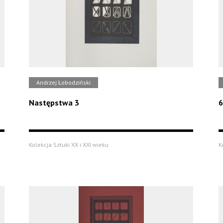
Andrzej Łobodziński
Następstwa 3
6
Kolekcja Sztuki XX i XXI wieku
K