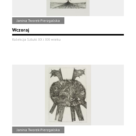
Janina Tworek-Pierzgalska
Wczoraj
Kolekcja Sztuki XX i XXI wieku
Janina Tworek-Pierzgalska