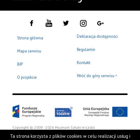
Deklaracja dostępności
Strona główna
Regulamin
Mapa serwisu
Kontakt
BIP
Wróć do góry serwisu
^
O projekcie
Copyright © 2009 - 2026 Muzeum Sztuki w Łodzi
Ta strona korzysta z plików cookies w celu realizacji usług i