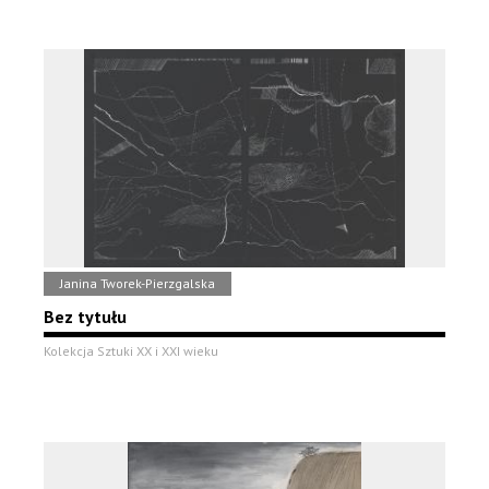
Janina Tworek-Pierzgalska
Bez tytułu
Kolekcja Sztuki XX i XXI wieku