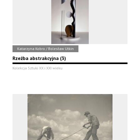
Katarzyna Kobro / Bolesław Utkin
Rzeźba abstrakcyjna (3)
Kolekcja Sztuki XX i XXI wieku