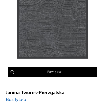
Powiększ
Janina Tworek-Pierzgalska
Bez tytułu