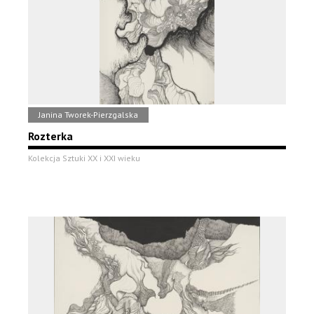
Janina Tworek-Pierzgalska
Rozterka
Kolekcja Sztuki XX i XXI wieku