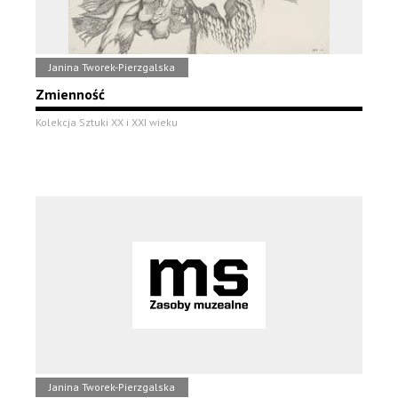
Janina Tworek-Pierzgalska
Zmienność
Kolekcja Sztuki XX i XXI wieku
Janina Tworek-Pierzgalska