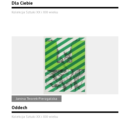
Dla Ciebie
Kolekcja Sztuki XX i XXI wieku
Janina Tworek-Pierzgalska
Oddech
Kolekcja Sztuki XX i XXI wieku