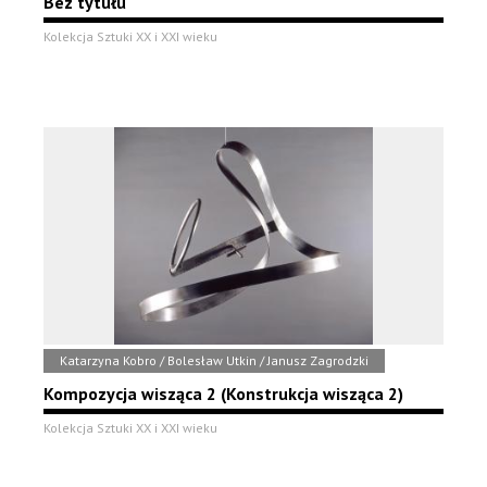
Bez tytułu
Kolekcja Sztuki XX i XXI wieku
Katarzyna Kobro / Bolesław Utkin / Janusz Zagrodzki
Kompozycja wisząca 2 (Konstrukcja wisząca 2)
Kolekcja Sztuki XX i XXI wieku