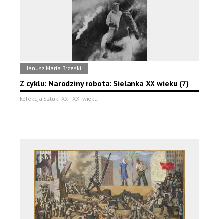
Janusz Maria Brzeski
Z cyklu: Narodziny robota: Sielanka XX wieku (7)
Kolekcja Sztuki XX i XXI wieku