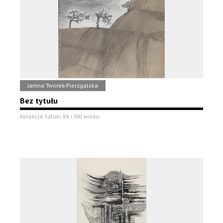
Janina Tworek-Pierzgalska
Bez tytułu
Kolekcja Sztuki XX i XXI wieku