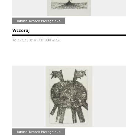
Janina Tworek-Pierzgalska
Wczoraj
Kolekcja Sztuki XX i XXI wieku
Janina Tworek-Pierzgalska