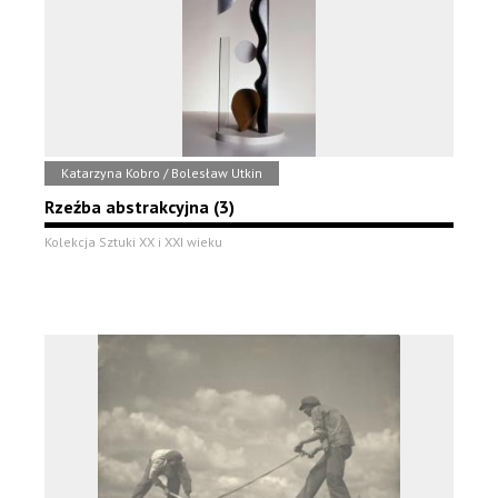
Katarzyna Kobro / Bolesław Utkin
Rzeźba abstrakcyjna (3)
Kolekcja Sztuki XX i XXI wieku