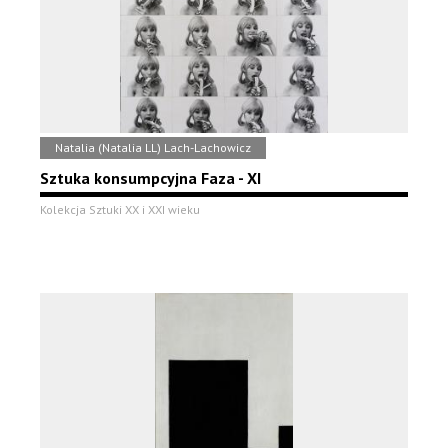
Natalia (Natalia LL) Lach-Lachowicz
Sztuka konsumpcyjna Faza - XI
Kolekcja Sztuki XX i XXI wieku