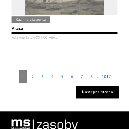
Kazimierz Lelewicz
Praca
Kolekcja Sztuki XX i XXI wieku
...
1
2
3
4
5
6
7
8
1017
Następna strona