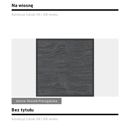
Na wiosnę
Kolekcja Sztuki XX i XXI wieku
Janina Tworek-Pierzgalska
Bez tytułu
Kolekcja Sztuki XX i XXI wieku