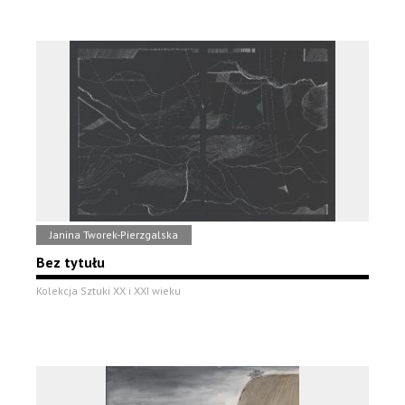
Janina Tworek-Pierzgalska
Bez tytułu
Kolekcja Sztuki XX i XXI wieku