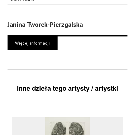
Janina Tworek-Pierzgalska
Więcej informacji
Inne dzieła tego artysty / artystki