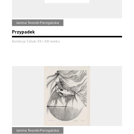
Janina Tworek-Pierzgalska
Przypadek
Kolekcja Sztuki XX i XXI wieku
Janina Tworek-Pierzgalska