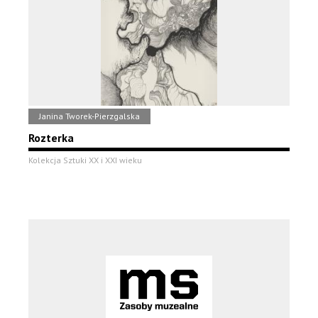
Janina Tworek-Pierzgalska
Rozterka
Kolekcja Sztuki XX i XXI wieku