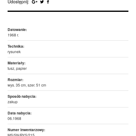
Udostępnij:
Datowanie:
1968 r.
Technika:
rysunek
Materiały:
tusz, papier
Rozmiar:
wys. 35 cm, szer. 51 cm
Sposób nabycia:
zakup
Data nabycia:
06.1968
Numer inwentarzowy:
MS/SN/RYS/215