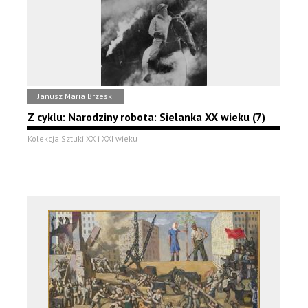
Janusz Maria Brzeski
Z cyklu: Narodziny robota: Sielanka XX wieku (7)
Kolekcja Sztuki XX i XXI wieku