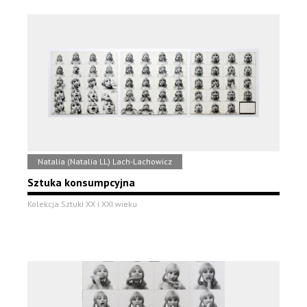
Natalia (Natalia LL) Lach-Lachowicz
Sztuka konsumpcyjna
Kolekcja Sztuki XX i XXI wieku