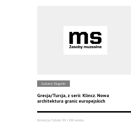
Łukasz Skąpski
Grecja/Turcja, z serii: Klincz. Nowa
architektura granic europejskich
Kolekcja Sztuki XX i XXI wieku