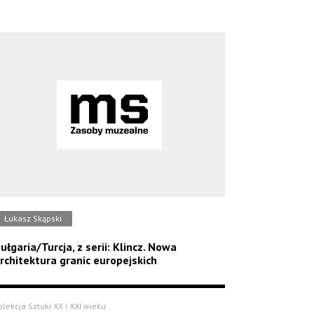
Łukasz Skąpski
ułgaria/Turcja, z serii: Klincz. Nowa
rchitektura granic europejskich
olekcja Sztuki XX i XXI wieku