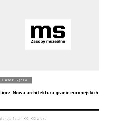
Łukasz Skąpski
lincz. Nowa architektura granic europejskich
olekcja Sztuki XX i XXI wieku