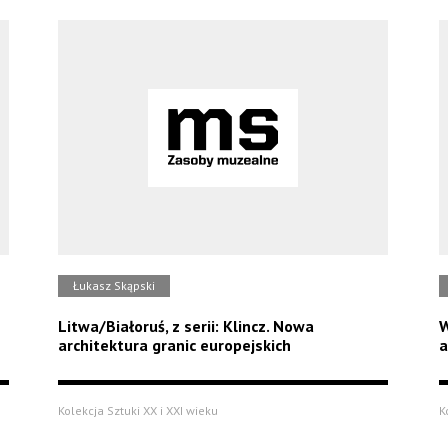
Łukasz Skąpski
Litwa/Białoruś, z serii: Klincz. Nowa
W
architektura granic europejskich
a
Kolekcja Sztuki XX i XXI wieku
K