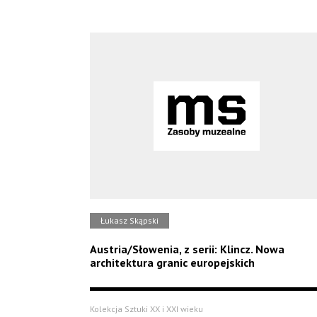
Łukasz Skąpski
Austria/Słowenia, z serii: Klincz. Nowa
architektura granic europejskich
Kolekcja Sztuki XX i XXI wieku