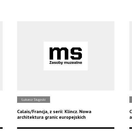
Łukasz Skąpski
Calais/Francja, z serii: Klincz. Nowa
C
architektura granic europejskich
a