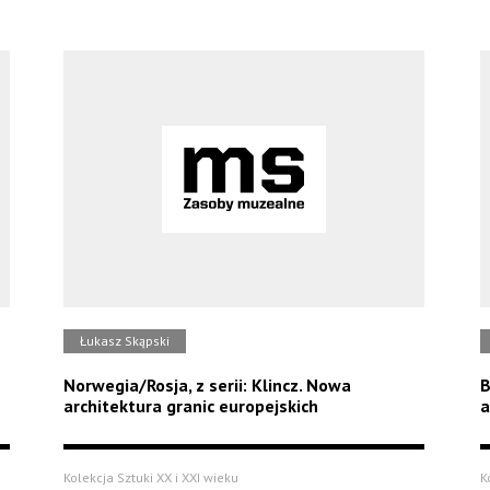
Łukasz Skąpski
Norwegia/Rosja, z serii: Klincz. Nowa
B
architektura granic europejskich
a
Kolekcja Sztuki XX i XXI wieku
K