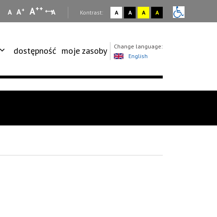
++
A
+
A
A
A
:
Kontrast:
A
A
A
A
Change language:
dostępność
moje zasoby
English