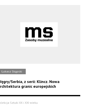
Łukasz Skąpski
ęgry/Serbia, z serii: Klincz. Nowa
rchitektura granic europejskich
olekcja Sztuki XX i XXI wieku