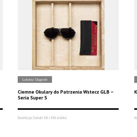
Łukasz Skąpski
Ciemne Okulary do Patrzenia Wstecz GLB –
K
Seria Super S
Kolekcja Sztuki XX i XXI wieku
K