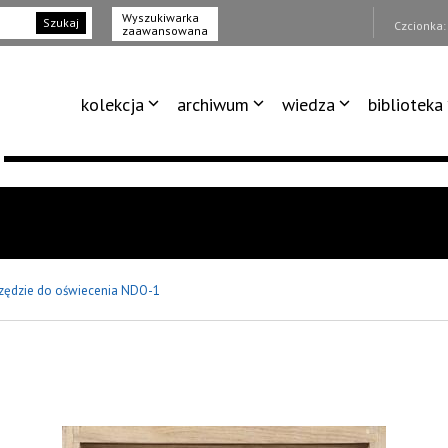
Wyszukiwarka
Szukaj
Czcionka
zaawansowana
kolekcja
archiwum
wiedza
biblioteka
zędzie do oświecenia NDO-1