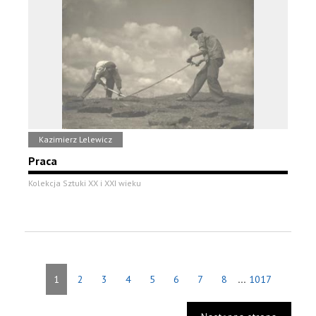
Kazimierz Lelewicz
Praca
Kolekcja Sztuki XX i XXI wieku
...
1
2
3
4
5
6
7
8
1017