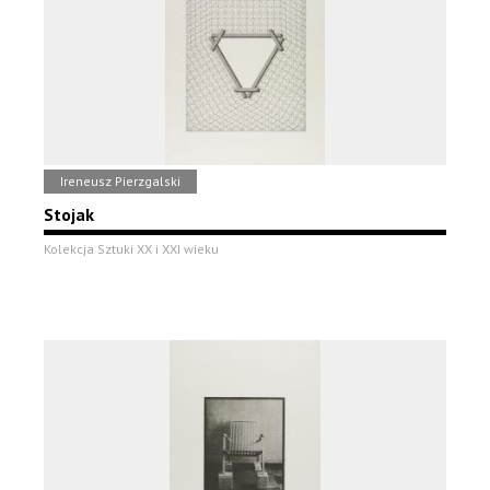
Ireneusz Pierzgalski
Stojak
Kolekcja Sztuki XX i XXI wieku