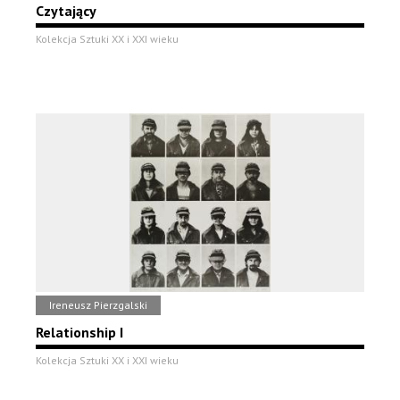
Czytający
Kolekcja Sztuki XX i XXI wieku
Ireneusz Pierzgalski
Relationship I
Kolekcja Sztuki XX i XXI wieku