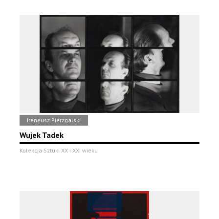
Ireneusz Pierzgalski
Wujek Tadek
Kolekcja Sztuki XX i XXI wieku