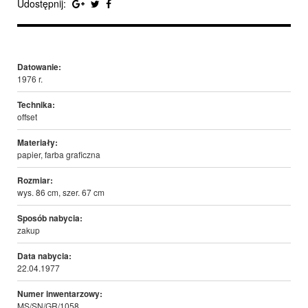
Udostępnij:
Datowanie:
1976 r.
Technika:
offset
Materiały:
papier, farba graficzna
Rozmiar:
wys. 86 cm, szer. 67 cm
Sposób nabycia:
zakup
Data nabycia:
22.04.1977
Numer inwentarzowy:
MS/SN/GR/1058