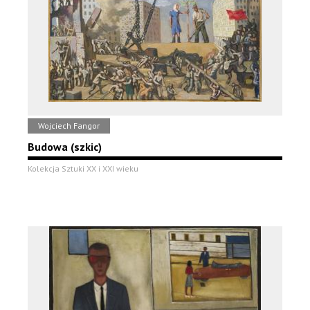
Wojciech Fangor
Budowa (szkic)
Kolekcja Sztuki XX i XXI wieku