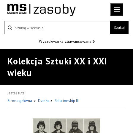
Szukaj
Wyszukiwarka
zaawansowana
Kolekcja Sztuki XX i XXI
wieku
Jesteś tutaj:
Strona główna
>
Dzieła
>
Relationship III