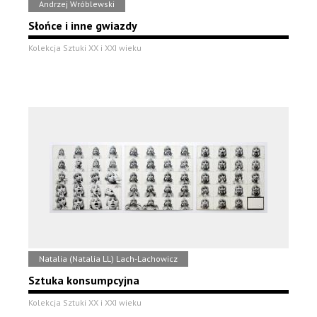
Andrzej Wróblewski
Słońce i inne gwiazdy
Kolekcja Sztuki XX i XXI wieku
Natalia (Natalia LL) Lach-Lachowicz
Sztuka konsumpcyjna
Kolekcja Sztuki XX i XXI wieku