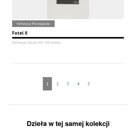
Ireneusz Pierzgalski
Fotel II
Kolekcja Sztuki XX i XXI wieku
1
2
3
4
5
Dzieła w tej samej kolekcji