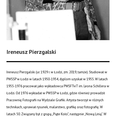
Ireneusz Pierzgalski
Ireneusz Pierzgalski (ur. 1929 r. w Łodzi, zm. 2019, tamże). Studiował w
PWSSP w Łodzi w latach 1950-1954, dyplom uzyskał w 1955. W latach
1955-1976 pracował jako wykładowca PWSFTviT im. Leona Schillera w
Łodzi. Od 1976 wykładał w PWSSP w Łodzi, gdzie również prowadził
Pracownię Fotografii na Wydziale Grafiki. Artysta tworzył w różnych
technikach, uprawiał rysunek, malarstwo, grafikę oraz fotografię. W
latach 50. Związany był z grupą „Piąte Koło”, następnie „Nową Linią”. W