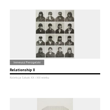
Ireneusz Pierzgalski
Relationship II
Kolekcja Sztuki XX i XXI wieku