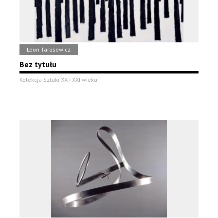
Leon Tarasewicz
Bez tytułu
Kolekcja Sztuki XX i XXI wieku