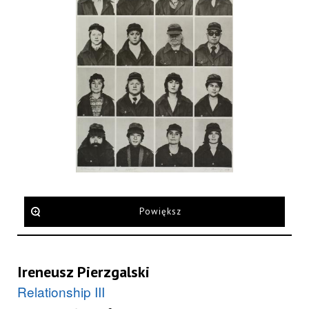
Powiększ
Ireneusz Pierzgalski
Relationship III