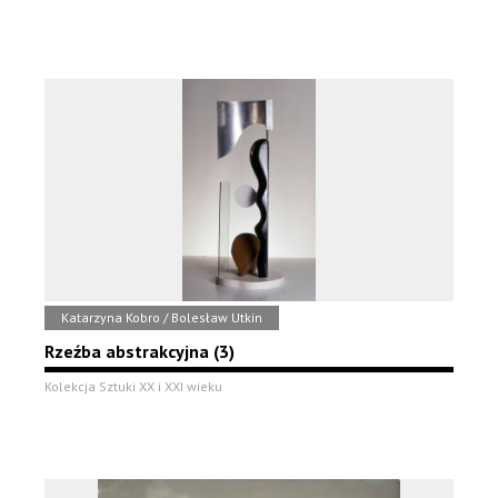
Katarzyna Kobro / Bolesław Utkin
Rzeźba abstrakcyjna (3)
Kolekcja Sztuki XX i XXI wieku