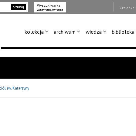
Wyszukiwarka
Szukaj
Czcionka
zaawansowana
kolekcja
archiwum
wiedza
biblioteka
ciół św. Katarzyny