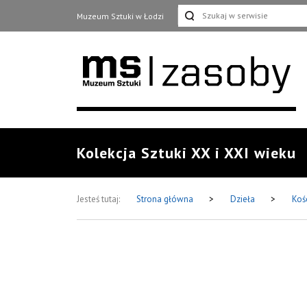
Muzeum Sztuki w Łodzi
Kolekcja Sztuki XX i XXI wieku
Jesteś tutaj:
Strona główna
>
Dzieła
>
Koś