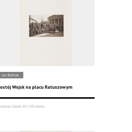
Jan Bułhak
ostój Wojsk na placu Ratuszowym
olekcja Sztuki XX i XXI wieku