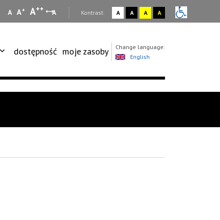
++
A
+
A
A
A
:
Kontrast:
A
A
A
A
Change language:
dostępność
moje zasoby
English