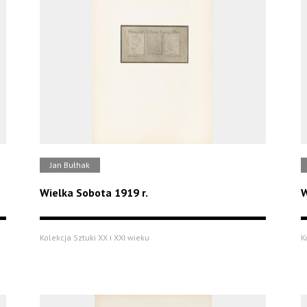
Jan Bułhak
Wielka Sobota 1919 r.
W
Kolekcja Sztuki XX i XXI wieku
K