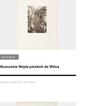
Jan Bułhak
kroczenie Wojsk polskich do Wilna
olekcja Sztuki XX i XXI wieku