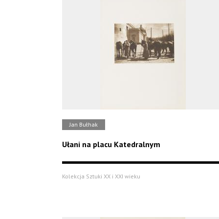
Jan Bułhak
Ułani na placu Katedralnym
Kolekcja Sztuki XX i XXI wieku