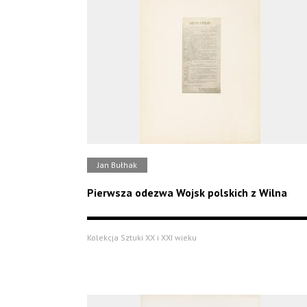
Jan Bułhak
Pierwsza odezwa Wojsk polskich z Wilna
Kolekcja Sztuki XX i XXI wieku