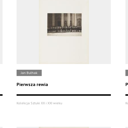
Jan Bułhak
Pierwsza rewia
P
Kolekcja Sztuki XX i XXI wieku
K