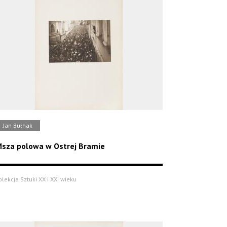
Jan Bułhak
sza polowa w Ostrej Bramie
olekcja Sztuki XX i XXI wieku