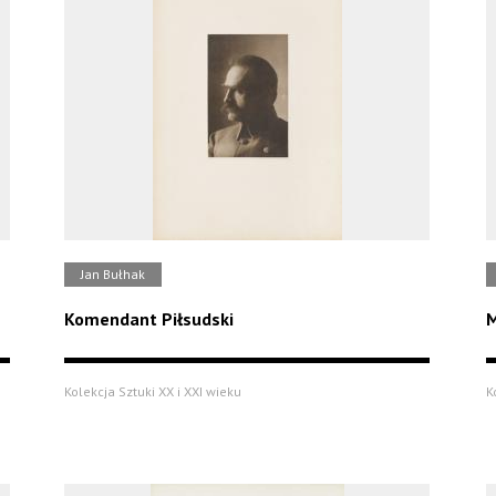
Jan Bułhak
Komendant Piłsudski
M
Kolekcja Sztuki XX i XXI wieku
K