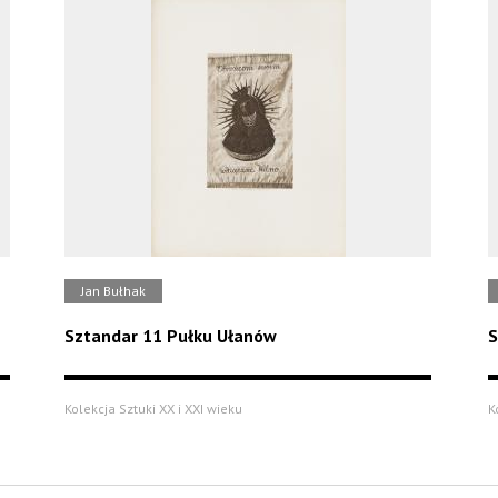
Jan Bułhak
Sztandar 11 Pułku Ułanów
S
Kolekcja Sztuki XX i XXI wieku
K