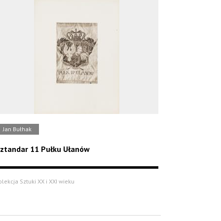
Jan Bułhak
ztandar 11 Pułku Ułanów
olekcja Sztuki XX i XXI wieku