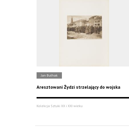
Jan Bułhak
Aresztowani Żydzi strzelający do wojska
Kolekcja Sztuki XX i XXI wieku