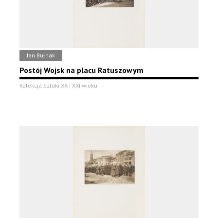
Jan Bułhak
Postój Wojsk na placu Ratuszowym
Kolekcja Sztuki XX i XXI wieku