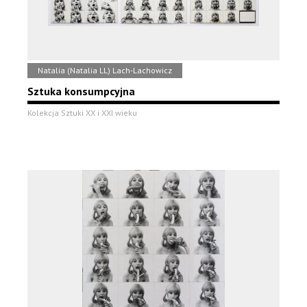
Natalia (Natalia LL) Lach-Lachowicz
Sztuka konsumpcyjna
Kolekcja Sztuki XX i XXI wieku