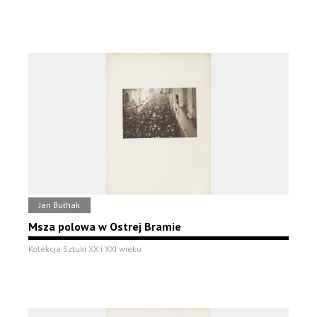
Jan Bułhak
Msza polowa w Ostrej Bramie
Kolekcja Sztuki XX i XXI wieku