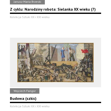
Janusz Maria Brzeski
Z cyklu: Narodziny robota: Sielanka XX wieku (7)
Kolekcja Sztuki XX i XXI wieku
Wojciech Fangor
Budowa (szkic)
Kolekcja Sztuki XX i XXI wieku