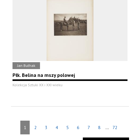
Jan Bułhak
Płk. Belina na mszy polowej
Kolekcja Sztuki XX i XXI wieku
...
1
2
3
4
5
6
7
8
72