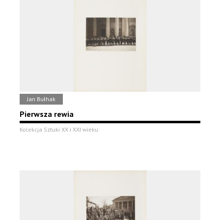
Jan Bułhak
Pierwsza rewia
Kolekcja Sztuki XX i XXI wieku