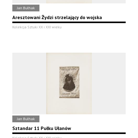
Jan Bułhak
Aresztowani Żydzi strzelający do wojska
Kolekcja Sztuki XX i XXI wieku
Jan Bułhak
Sztandar 11 Pułku Ułanów
Kolekcja Sztuki XX i XXI wieku