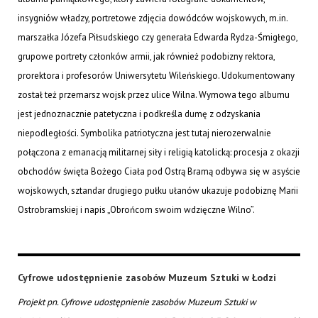
insygniów władzy, portretowe zdjęcia dowódców wojskowych, m.in.
marszałka Józefa Piłsudskiego czy generała Edwarda Rydza-Śmigłego,
grupowe portrety członków armii, jak również podobizny rektora,
prorektora i profesorów Uniwersytetu Wileńskiego. Udokumentowany
został też przemarsz wojsk przez ulice Wilna. Wymowa tego albumu
jest jednoznacznie patetyczna i podkreśla dumę z odzyskania
niepodległości. Symbolika patriotyczna jest tutaj nierozerwalnie
połączona z emanacją militarnej siły i religią katolicką: procesja z okazji
obchodów święta Bożego Ciała pod Ostrą Bramą odbywa się w asyście
wojskowych, sztandar drugiego pułku ułanów ukazuje podobiznę Marii
Ostrobramskiej i napis „Obrońcom swoim wdzięczne Wilno”.
Cyfrowe udostępnienie zasobów Muzeum Sztuki w Łodzi
Projekt pn. Cyfrowe udostępnienie zasobów Muzeum Sztuki w