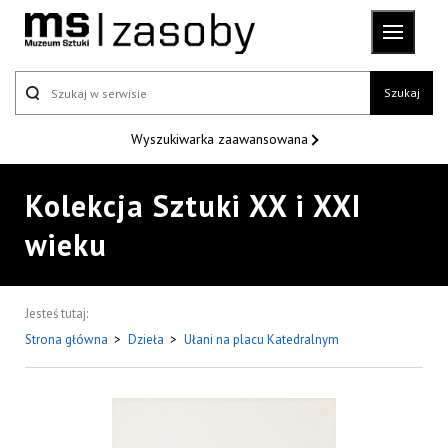
Szukaj
Wyszukiwarka
zaawansowana
Kolekcja Sztuki XX i XXI
wieku
Jesteś tutaj:
Strona główna
>
Dzieła
>
Ułani na placu Katedralnym