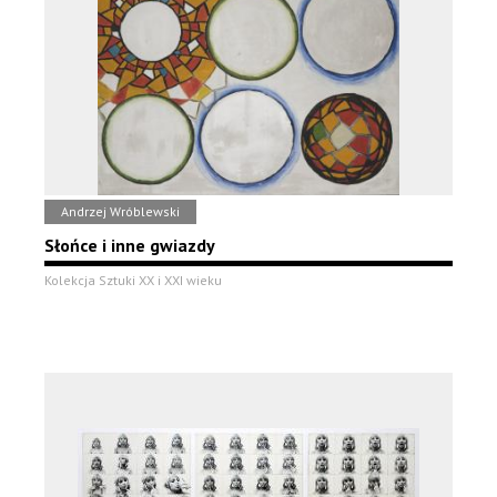
Andrzej Wróblewski
Słońce i inne gwiazdy
Kolekcja Sztuki XX i XXI wieku