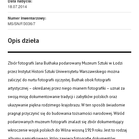
Data nabycia:
18.07.2014
Numer inwentarzowy:
MS/SN/F/3036/7
Opis dzieła
Zbiór fotografii Jana Bułhaka podarowany Muzeum Sztuki w Łodzi
przez Instytut Historii Sztuki Uniwersytetu Warszawskiego można
zaliczyć do nurtu fotografii ojczystej. Bułhak obok fotografii
artystycznej – określanej przez niego mianem fotografiki – uznał za
swoją misję dokumentowanie tradycji i zabytków polskich oraz
ukazywanie piękna rodzimego krajobrazu. W ten sposób świadomie
pragnął przyczynić się do budowania tożsamości narodowej. Wśród
podarowanych muzeum fotografii znalazł się zbiór dokumentujący
wkroczenie wojsk polskich do Wilna wiosną 1919 roku. Jest to rodzaj
albumu pamiątkowego, który zawiera fotografie dokumentów,