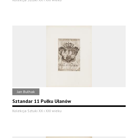
Jan Bułhak
Sztandar 11 Pułku Ułanów
Kolekcja Sztuki XX i XXI wieku