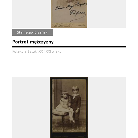
Stanisław Bizański
Portret mężczyzny
Kolekcja Sztuki XX i XXI wieku