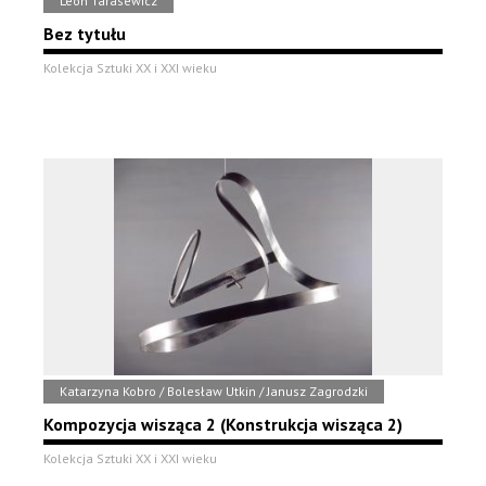
Leon Tarasewicz
Bez tytułu
Kolekcja Sztuki XX i XXI wieku
Katarzyna Kobro / Bolesław Utkin / Janusz Zagrodzki
Kompozycja wisząca 2 (Konstrukcja wisząca 2)
Kolekcja Sztuki XX i XXI wieku