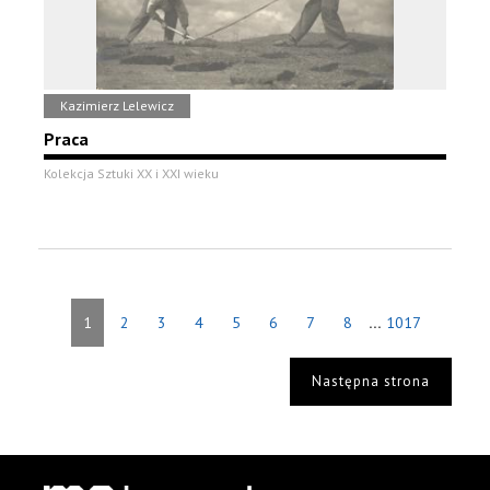
Kazimierz Lelewicz
Praca
Kolekcja Sztuki XX i XXI wieku
...
1
2
3
4
5
6
7
8
1017
Następna strona