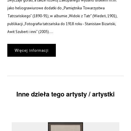
zwyczaje górali, a także rozwój Zakopanego wydano drukiem m.in.
jako heliograwiurowe dodatki do „Pamiętnika Towarzystwa
Tatrzańskiego” (1890-91), w albumie „Widoki z Tatr” (Wiedeń, 1901),
publikacji „Fotografia tatrzańska do 1918 roku - Stanisław Bizański,
Awit Szubert i inni” (2005)....
Więcej informacji
Inne dzieła tego artysty / artystki