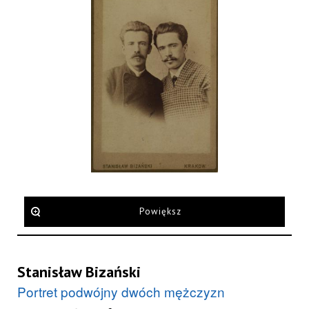
Powiększ
Stanisław Bizański
Portret podwójny dwóch mężczyzn