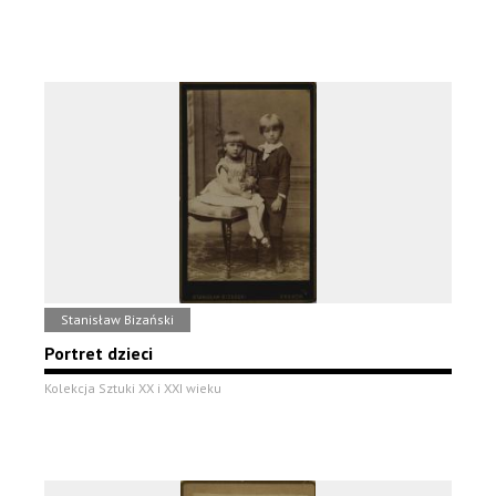
Stanisław Bizański
Portret dzieci
Kolekcja Sztuki XX i XXI wieku