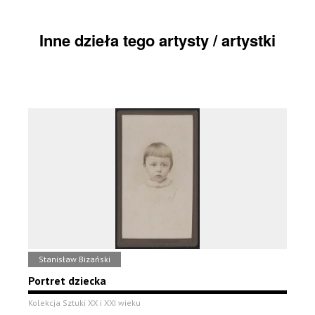
Inne dzieła tego artysty / artystki
Stanisław Bizański
Portret dziecka
Kolekcja Sztuki XX i XXI wieku