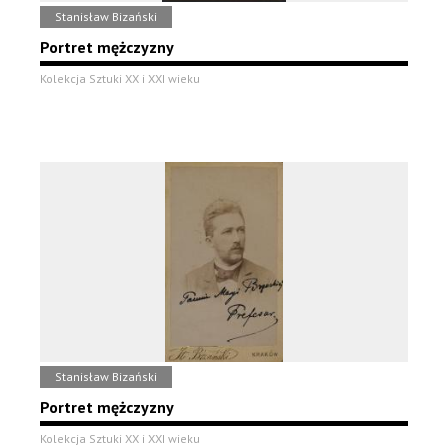
Stanisław Bizański
Portret mężczyzny
Kolekcja Sztuki XX i XXI wieku
Stanisław Bizański
Portret mężczyzny
Kolekcja Sztuki XX i XXI wieku