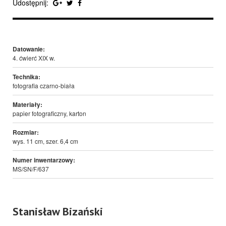
Udostępnij:
Datowanie:
4. ćwierć XIX w.
Technika:
fotografia czarno-biała
Materiały:
papier fotograficzny, karton
Rozmiar:
wys. 11 cm, szer. 6,4 cm
Numer inwentarzowy:
MS/SN/F/637
Stanisław Bizański