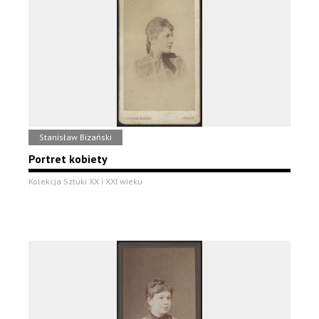
Stanisław Bizański
Portret kobiety
Kolekcja Sztuki XX i XXI wieku