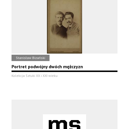
Stanisław Bizański
Portret podwójny dwóch mężczyzn
Kolekcja Sztuki XX i XXI wieku