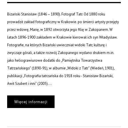
Bizański Stanisław (1846 – 1890). Fotograf Tatr. Od 1880 roku
prowadził zakład fotograficzny w Krakowie. po śmierci artysty przejęty
przez wdowę, Marię, w 1892 otworzyła jego filię w Zakopanem. W
latach 1896-1900 zakładem w Krakowie kierował ich syn Władysław.
Fotografie, na których Bizański uwieczniał widoki Tatr, kulturę i
zwyczaje górali, a także rozwój Zakopanego wydano drukiem m.in.
jako heliograwiurowe dodatki do „Pamiętnika Towarzystwa
Tatrzańskiego” (1890-91), w albumie „Widoki z Tatr” (Wiedeń, 1901),
publikacji „Fotografia tatrzańska do 1918 roku - Stanisław Bizański,
Awit Szubert i inni” (2005)....
Więcej informacji