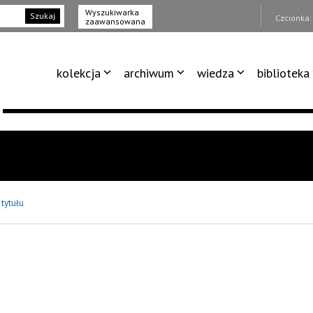
Wyszukiwarka
Szukaj
Czcionka
zaawansowana
kolekcja
archiwum
wiedza
biblioteka
 tytułu