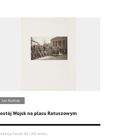
Jan Bułhak
ostój Wojsk na placu Ratuszowym
olekcja Sztuki XX i XXI wieku