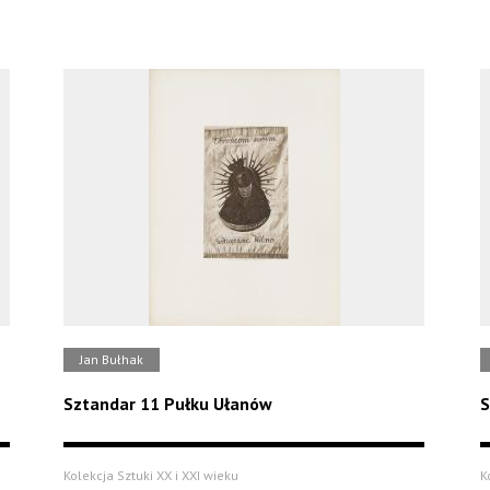
Jan Bułhak
Sztandar 11 Pułku Ułanów
S
Kolekcja Sztuki XX i XXI wieku
K