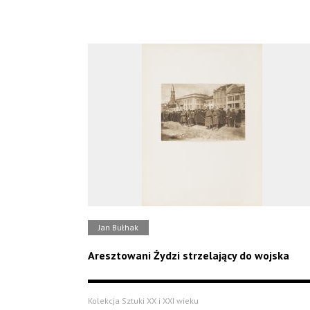
Jan Bułhak
Aresztowani Żydzi strzelający do wojska
Kolekcja Sztuki XX i XXI wieku