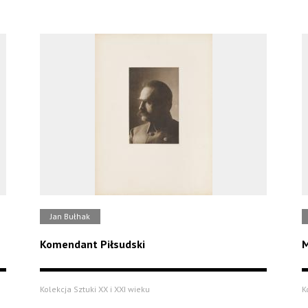
Jan Bułhak
Komendant Piłsudski
M
Kolekcja Sztuki XX i XXI wieku
K