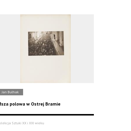
Jan Bułhak
sza polowa w Ostrej Bramie
olekcja Sztuki XX i XXI wieku