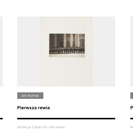
Jan Bułhak
Pierwsza rewia
P
Kolekcja Sztuki XX i XXI wieku
K