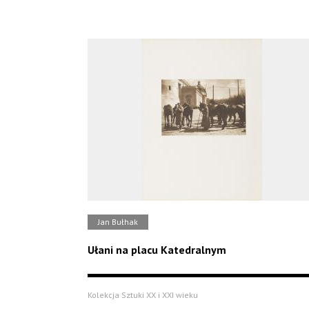
Jan Bułhak
Ułani na placu Katedralnym
Kolekcja Sztuki XX i XXI wieku