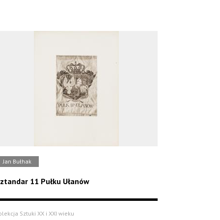
Jan Bułhak
ztandar 11 Pułku Ułanów
olekcja Sztuki XX i XXI wieku