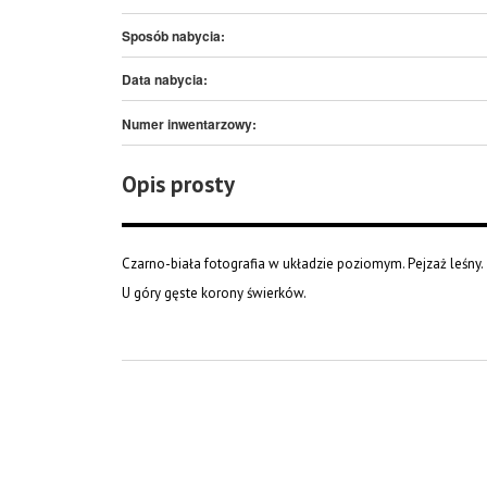
Sposób nabycia:
Data nabycia:
Numer inwentarzowy:
Opis prosty
Czarno-biała fotografia w układzie poziomym. Pejzaż leśny.
U góry gęste korony świerków.