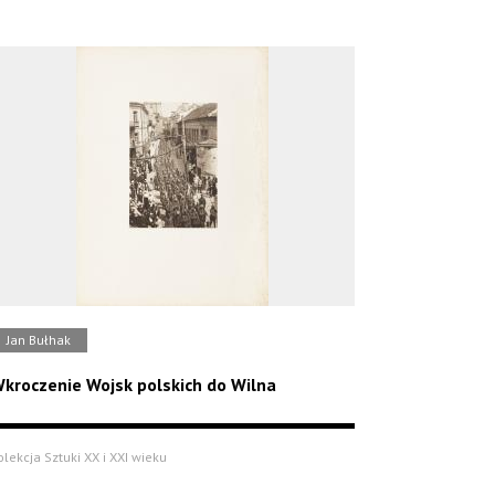
Jan Bułhak
kroczenie Wojsk polskich do Wilna
olekcja Sztuki XX i XXI wieku