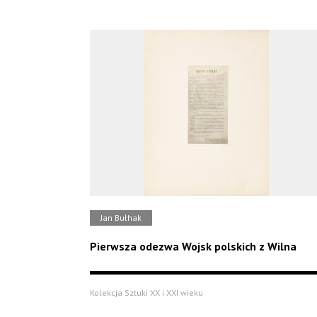
Jan Bułhak
Pierwsza odezwa Wojsk polskich z Wilna
Kolekcja Sztuki XX i XXI wieku