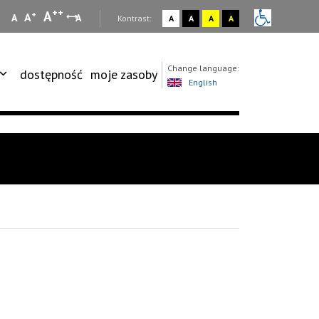
++
A
+
A
A
A
:
Kontrast:
A
A
A
A
Change language:
dostępność
moje zasoby
English