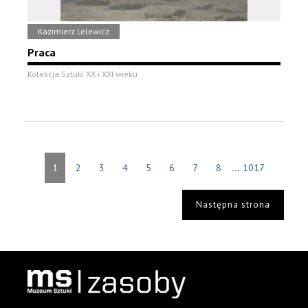
Kazimierz Lelewicz
Praca
Kolekcja Sztuki XX i XXI wieku
...
1
2
3
4
5
6
7
8
1017
Następna strona