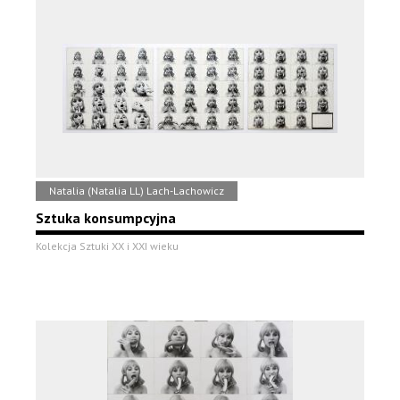
Natalia (Natalia LL) Lach-Lachowicz
Sztuka konsumpcyjna
Kolekcja Sztuki XX i XXI wieku