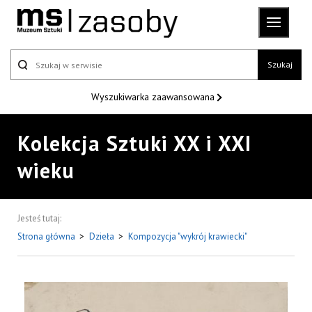
Szukaj
Wyszukiwarka
zaawansowana
Kolekcja Sztuki XX i XXI
wieku
Jesteś tutaj:
Strona główna
>
Dzieła
>
Kompozycja "wykrój krawiecki"