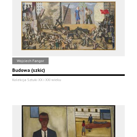
Wojciech Fangor
Budowa (szkic)
Kolekcja Sztuki XX i XXI wieku