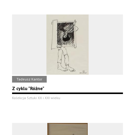
Tadeusz Kantor
Z cyklu "Różne"
Kolekcja Sztuki XX i XXI wieku