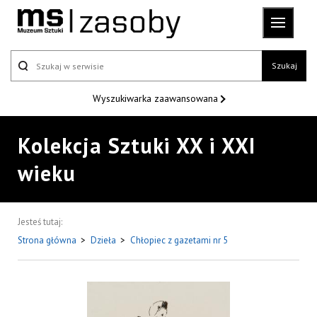
Szukaj
Wyszukiwarka
zaawansowana
Kolekcja Sztuki XX i XXI
wieku
Jesteś tutaj:
Strona główna
>
Dzieła
>
Chłopiec z gazetami nr 5