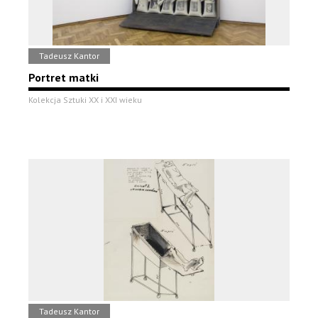
Tadeusz Kantor
Portret matki
Kolekcja Sztuki XX i XXI wieku
Tadeusz Kantor