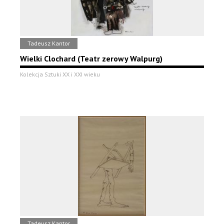
Tadeusz Kantor
Wielki Clochard (Teatr zerowy Walpurg)
Kolekcja Sztuki XX i XXI wieku
Tadeusz Kantor