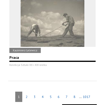
Kazimierz Lelewicz
Praca
Kolekcja Sztuki XX i XXI wieku
...
1
2
3
4
5
6
7
8
1017