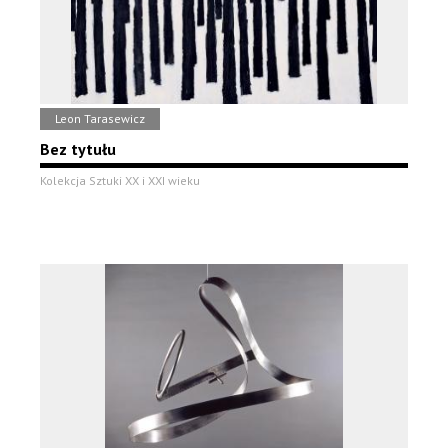
Leon Tarasewicz
Bez tytułu
Kolekcja Sztuki XX i XXI wieku