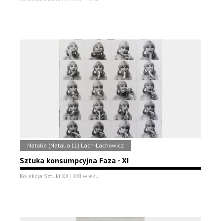
Natalia (Natalia LL) Lach-Lachowicz
Sztuka konsumpcyjna Faza - XI
Kolekcja Sztuki XX i XXI wieku