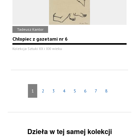
Tadeusz Kantor
Chłopiec z gazetami nr 6
Kolekcja Sztuki XX i XXI wieku
1
2
3
4
5
6
7
8
Dzieła w tej samej kolekcji