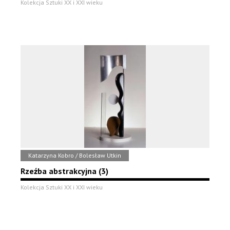
Kolekcja Sztuki XX i XXI wieku
Katarzyna Kobro / Bolesław Utkin
Rzeźba abstrakcyjna (3)
Kolekcja Sztuki XX i XXI wieku