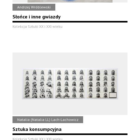
Andrzej Wróblewski
Słońce i inne gwiazdy
Kolekcja Sztuki XX i XXI wieku
Natalia (Natalia LL) Lach-Lachowicz
Sztuka konsumpcyjna
Kolekcja Sztuki XX i XXI wieku