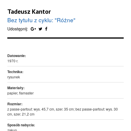
Tadeusz Kantor
Bez tytułu z cyklu: "Różne"
Udostępnij:
Datowanie:
1970 r.
Technika:
rysunek
Materiały:
papier, flamaster
Rozmiar:
z passe-partout: wys. 45,7 cm, szer. 35 cm; bez passe-partout: wys. 30
cm, szer. 21,2 cm
Sposób nabycia:
zakup