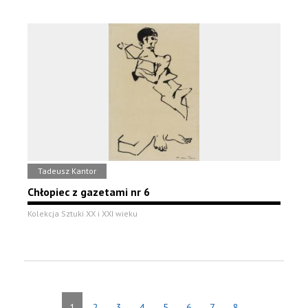
Tadeusz Kantor
Chłopiec z gazetami nr 6
Kolekcja Sztuki XX i XXI wieku
1
2
3
4
5
6
7
8