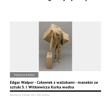
Tadeusz Kantor
Edgar Wałpor - Człowiek z walizkami - manekin ze
sztuki S. I. Witkiewicza Kurka wodna
Kolekcja Sztuki XX i XXI wieku