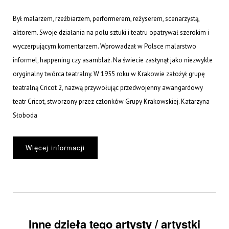
Był malarzem, rzeźbiarzem, performerem, reżyserem, scenarzystą,
aktorem. Swoje działania na polu sztuki i teatru opatrywał szerokim i
wyczerpującym komentarzem. Wprowadzał w Polsce malarstwo
informel, happening czy asamblaż. Na świecie zasłynął jako niezwykle
oryginalny twórca teatralny. W 1955 roku w Krakowie założył grupę
teatralną Cricot 2, nazwą przywołując przedwojenny awangardowy
teatr Cricot, stworzony przez członków Grupy Krakowskiej. Katarzyna
Słoboda
Więcej informacji
Inne dzieła tego artysty / artystki