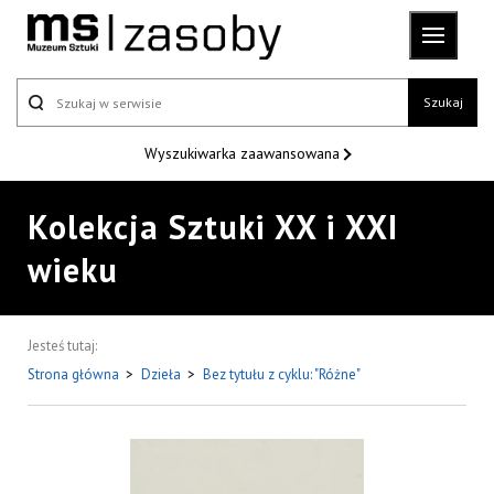
Szukaj
Wyszukiwarka
zaawansowana
Kolekcja Sztuki XX i XXI
wieku
Jesteś tutaj:
Strona główna
>
Dzieła
>
Bez tytułu z cyklu: "Różne"