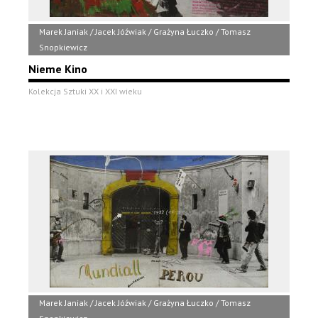
Marek Janiak / Jacek Jóźwiak / Grażyna Łuczko / Tomasz
Snopkiewicz
Nieme Kino
Kolekcja Sztuki XX i XXI wieku
Marek Janiak / Jacek Jóźwiak / Grażyna Łuczko / Tomasz