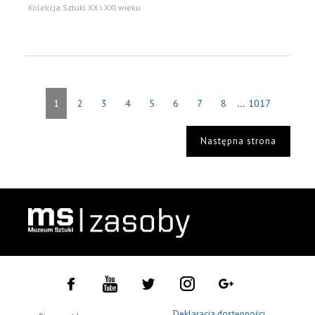
Kolekcja Sztuki XX i XXI wieku
...
1
2
3
4
5
6
7
8
1017
Następna strona
Deklaracja dostępności