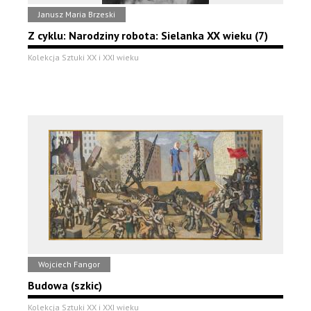
Janusz Maria Brzeski
Z cyklu: Narodziny robota: Sielanka XX wieku (7)
Kolekcja Sztuki XX i XXI wieku
Wojciech Fangor
Budowa (szkic)
Kolekcja Sztuki XX i XXI wieku