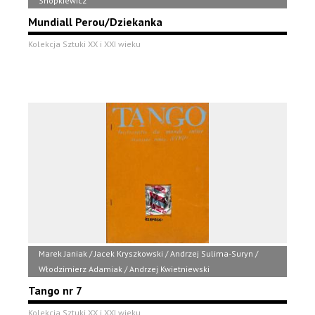
Snopkiewicz
Mundiall Perou/Dziekanka
Kolekcja Sztuki XX i XXI wieku
Marek Janiak / Jacek Kryszkowski / Andrzej Sulima-Suryn /
Włodzimierz Adamiak / Andrzej Kwietniewski
Tango nr 7
Kolekcja Sztuki XX i XXI wieku