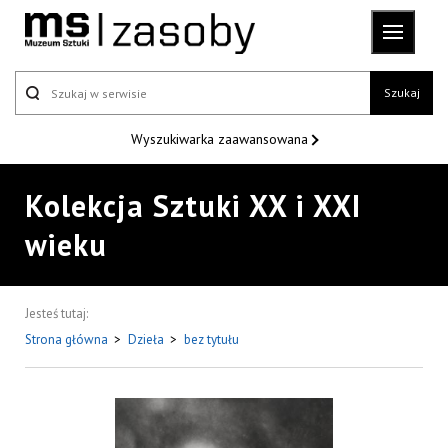
Szukaj
Wyszukiwarka
zaawansowana
Kolekcja Sztuki XX i XXI
wieku
Jesteś tutaj:
Strona główna
>
Dzieła
>
bez tytułu