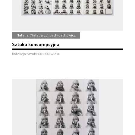
Natalia (Natalia LL) Lach-Lachowicz
Sztuka konsumpcyjna
Kolekcja Sztuki XX i XXI wieku