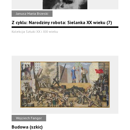
Janusz Maria Brzeski
Z cyklu: Narodziny robota: Sielanka XX wieku (7)
Kolekcja Sztuki XX i XXI wieku
Wojciech Fangor
Budowa (szkic)