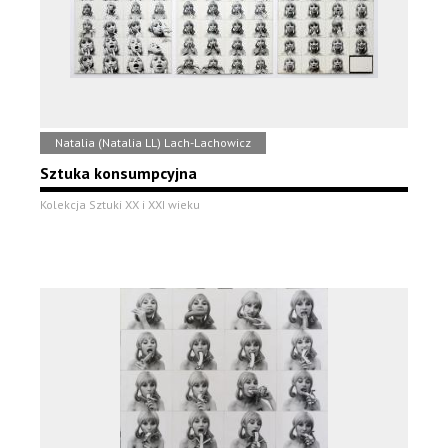
Natalia (Natalia LL) Lach-Lachowicz
Sztuka konsumpcyjna
Kolekcja Sztuki XX i XXI wieku