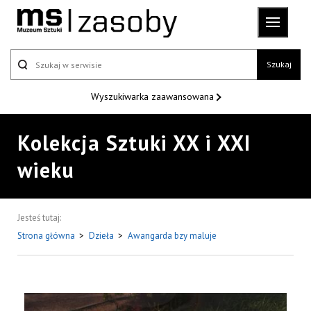
Szukaj
Wyszukiwarka
zaawansowana
Kolekcja Sztuki XX i XXI
wieku
Jesteś tutaj:
Strona główna
>
Dzieła
>
Awangarda bzy maluje