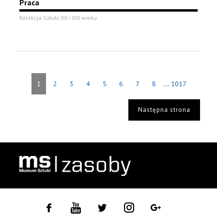
Praca
Kolekcja Sztuki XX i XXI wieku
...
1
2
3
4
5
6
7
8
1017
Następna strona