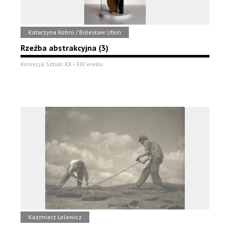
Katarzyna Kobro / Bolesław Utkin
Rzeźba abstrakcyjna (3)
Kolekcja Sztuki XX i XXI wieku
Kazimierz Lelewicz