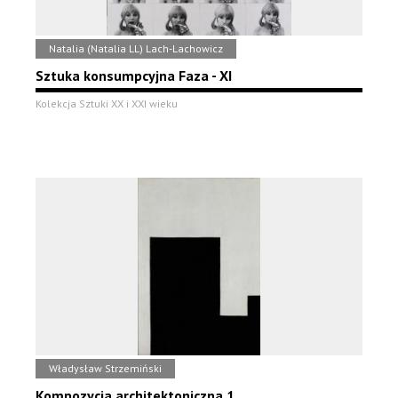
Natalia (Natalia LL) Lach-Lachowicz
Sztuka konsumpcyjna Faza - XI
Kolekcja Sztuki XX i XXI wieku
Władysław Strzemiński
Kompozycja architektoniczna 1