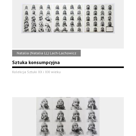
Natalia (Natalia LL) Lach-Lachowicz
Sztuka konsumpcyjna
Kolekcja Sztuki XX i XXI wieku