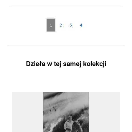
1
2
3
4
Dzieła w tej samej kolekcji