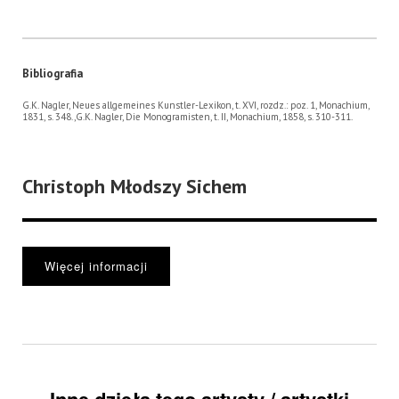
Bibliografia
G.K. Nagler, Neues allgemeines Kunstler-Lexikon, t. XVI, rozdz.: poz. 1, Monachium,
1831, s. 348.,G.K. Nagler, Die Monogramisten, t. II, Monachium, 1858, s. 310-311.
Christoph Młodszy Sichem
Więcej informacji