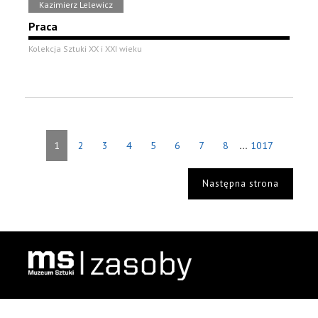
Kazimierz Lelewicz
Praca
Kolekcja Sztuki XX i XXI wieku
...
1
2
3
4
5
6
7
8
1017
Następna strona