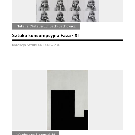
Natalia (Natalia LL) Lach-Lachowicz
Sztuka konsumpcyjna Faza - XI
Kolekcja Sztuki XX i XXI wieku
Władysław Strzemiński