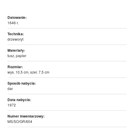
Datowanie:
1646 r.
Technika:
drzeworyt
Materiały:
tusz, papier
Rozmiar:
wys. 10,5 cm, szer. 7,5 cm
Sposób nabycia:
dar
Data nabycia:
1972
Numer inwentarzowy:
MS/SO/GR/604