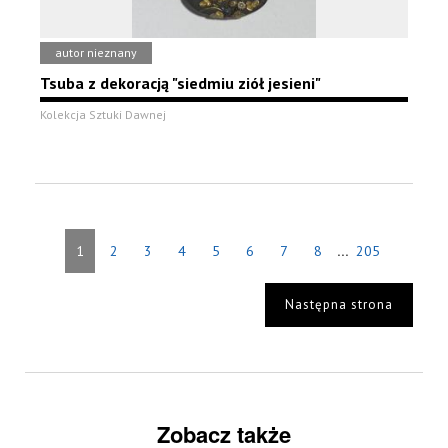
autor nieznany
Tsuba z dekoracją "siedmiu ziół jesieni"
Kolekcja Sztuki Dawnej
...
1
2
3
4
5
6
7
8
205
Następna strona
Zobacz także