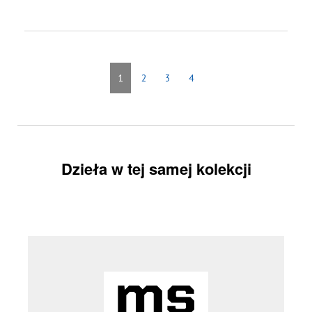
1
2
3
4
Dzieła w tej samej kolekcji