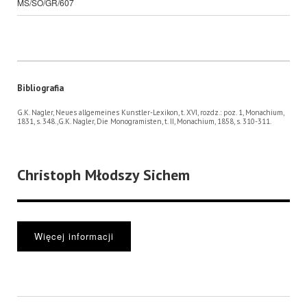
MS/SO/GR/607
Bibliografia
G.K. Nagler, Neues allgemeines Kunstler-Lexikon, t. XVI, rozdz.: poz. 1, Monachium,
1831, s. 348.,G.K. Nagler, Die Monogramisten, t. II, Monachium, 1858, s. 310-311.
Christoph Młodszy Sichem
Więcej informacji