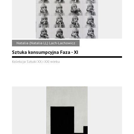
Natalia (Natalia LL) Lach-Lachowicz
Sztuka konsumpcyjna Faza - XI
Kolekcja Sztuki XX i XXI wieku