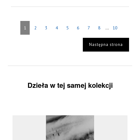
...
1
2
3
4
5
6
7
8
10
Następna strona
Dzieła w tej samej kolekcji