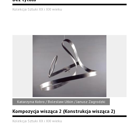
Kolekcja Sztuki XX i XXI wieku
Katarzyna Kobro / Bolesław Utkin / Janusz Zagrodzki
Kompozycja wisząca 2 (Konstrukcja wisząca 2)
Kolekcja Sztuki XX i XXI wieku