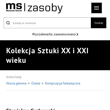
Szukaj
Wyszukiwarka
zaawansowana
Kolekcja Sztuki XX i XXI
wieku
Jesteś tutaj:
Strona główna
>
Dzieła
>
Kompozycja fantastyczna