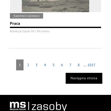
Kazimierz Lelewicz
Praca
Kolekcja Sztuki XX i XXI wieku
...
1
2
3
4
5
6
7
8
1017
Następna strona