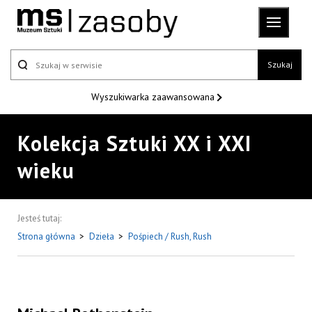
Szukaj
Wyszukiwarka
zaawansowana
Kolekcja Sztuki XX i XXI
wieku
Jesteś tutaj:
Strona główna
>
Dzieła
>
Pośpiech / Rush, Rush