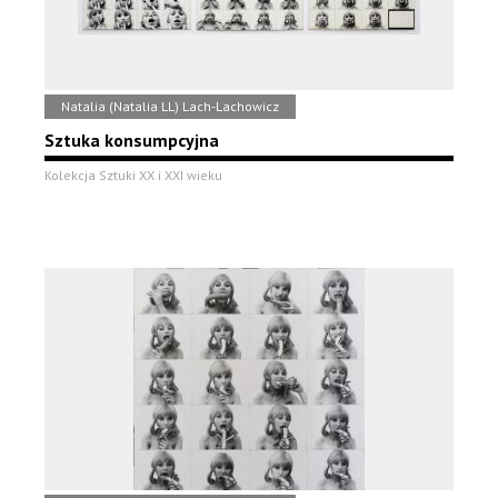
Natalia (Natalia LL) Lach-Lachowicz
Sztuka konsumpcyjna
Kolekcja Sztuki XX i XXI wieku