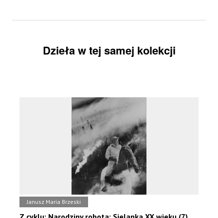
Dzieła w tej samej kolekcji
Janusz Maria Brzeski
Z cyklu: Narodziny robota: Sielanka XX wieku (7)