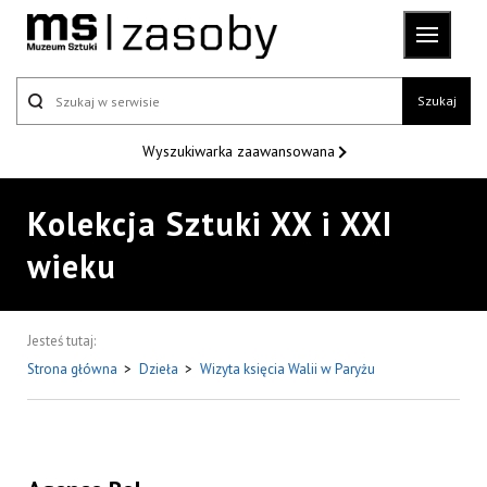
Szukaj
Wyszukiwarka
zaawansowana
Kolekcja Sztuki XX i XXI
wieku
Jesteś tutaj:
Strona główna
>
Dzieła
>
Wizyta księcia Walii w Paryżu