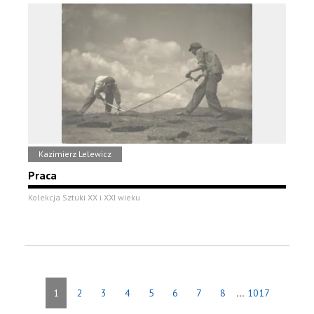
Kazimierz Lelewicz
Praca
Kolekcja Sztuki XX i XXI wieku
...
1
2
3
4
5
6
7
8
1017