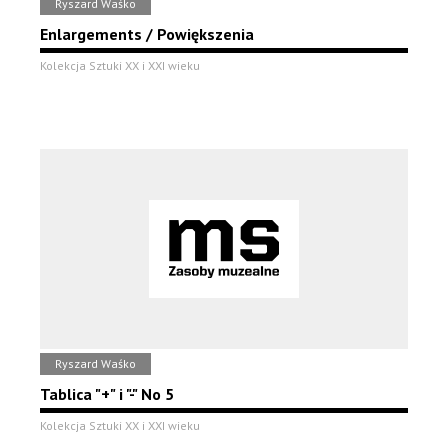
Ryszard Waśko
Enlargements / Powiększenia
Kolekcja Sztuki XX i XXI wieku
Ryszard Waśko
Tablica "+" i "-" No 5
Kolekcja Sztuki XX i XXI wieku