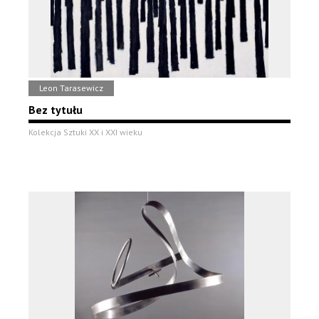
Leon Tarasewicz
Bez tytułu
Kolekcja Sztuki XX i XXI wieku