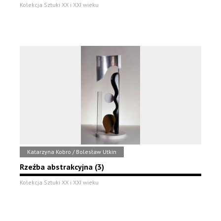
Kolekcja Sztuki XX i XXI wieku
Katarzyna Kobro / Bolesław Utkin
Rzeźba abstrakcyjna (3)
Kolekcja Sztuki XX i XXI wieku