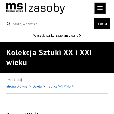
Szukaj
Wyszukiwarka
zaawansowana
Kolekcja Sztuki XX i XXI
wieku
Jesteś tutaj:
Strona główna
>
Dzieła
>
Tablica "+" i "-" No 4