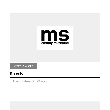
Ryszard Waśko
Krzesło
Kolekcja Sztuki XX i XXI wieku