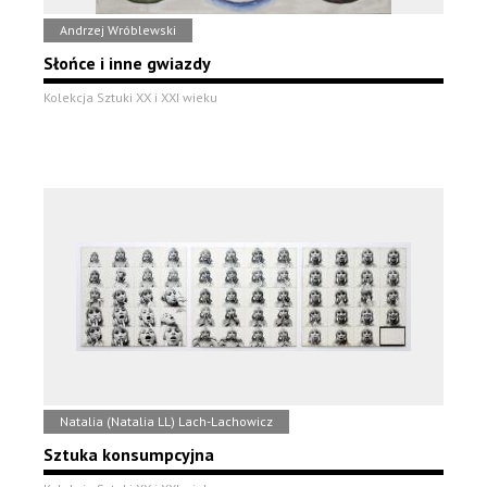
Andrzej Wróblewski
Słońce i inne gwiazdy
Kolekcja Sztuki XX i XXI wieku
Natalia (Natalia LL) Lach-Lachowicz
Sztuka konsumpcyjna