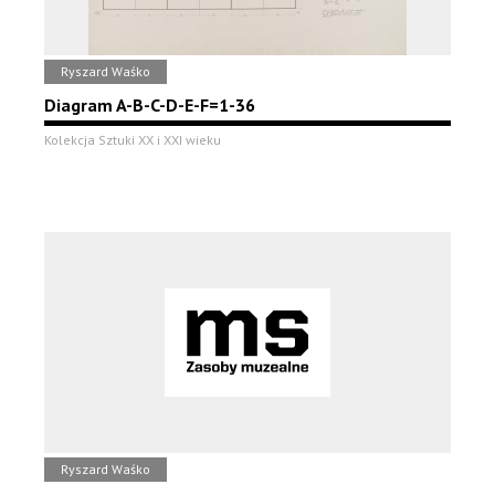
Ryszard Waśko
Diagram A-B-C-D-E-F=1-36
Kolekcja Sztuki XX i XXI wieku
Ryszard Waśko