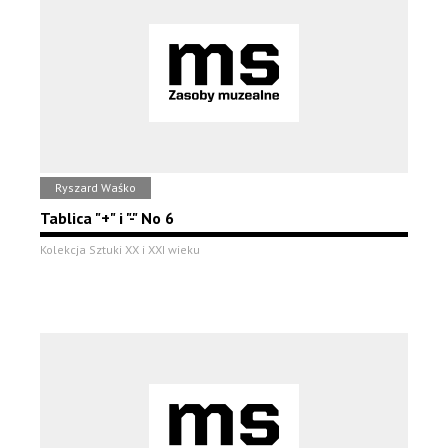
Ryszard Waśko
Tablica "+" i "-" No 6
Kolekcja Sztuki XX i XXI wieku