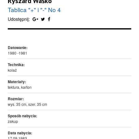
Ryszard Waśko
Tablica "+" i "-" No 4
Udostępnij:
Datowanie:
1980 -1981
Technika:
kolaż
Materiały:
tektura, karton
Rozmiar:
wys. 35 cm, szer. 35 cm
Sposób nabycia:
zakup
Data nabycia:
17.09.1983