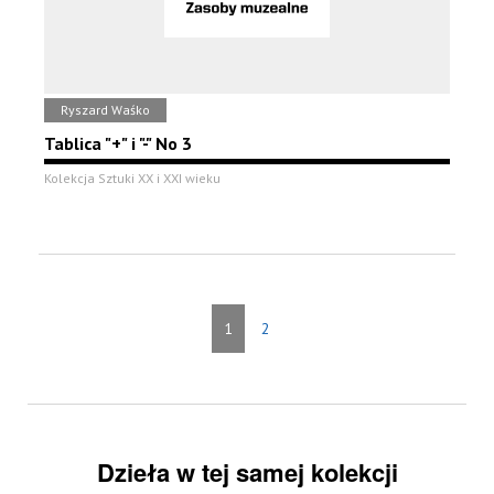
Ryszard Waśko
Tablica "+" i "-" No 3
Kolekcja Sztuki XX i XXI wieku
1
2
Dzieła w tej samej kolekcji