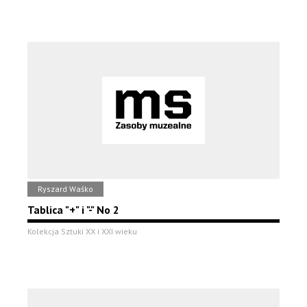
Ryszard Waśko
Tablica "+" i "-" No 2
Kolekcja Sztuki XX i XXI wieku