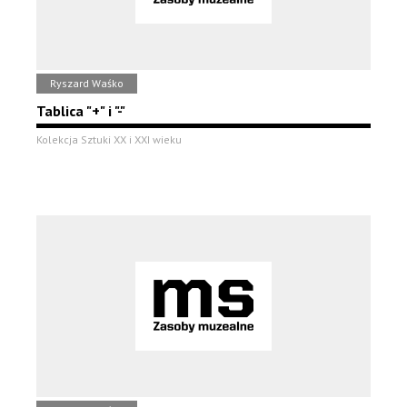
Ryszard Waśko
Tablica "+" i "-"
Kolekcja Sztuki XX i XXI wieku