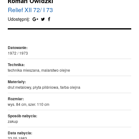
Roman Owidzki
Relief XII 72/ I 73
Udostępnij:
Datowanie:
1972 / 1973
Technika:
technika mieszana, malarstwo olejne
Materiały:
drut metalowy, płyta pilśniowa, farba olejna
Rozmiar:
wys. 84 cm, szer. 110 cm
Sposób nabycia:
zakup
Data nabycia:
23.05.1983