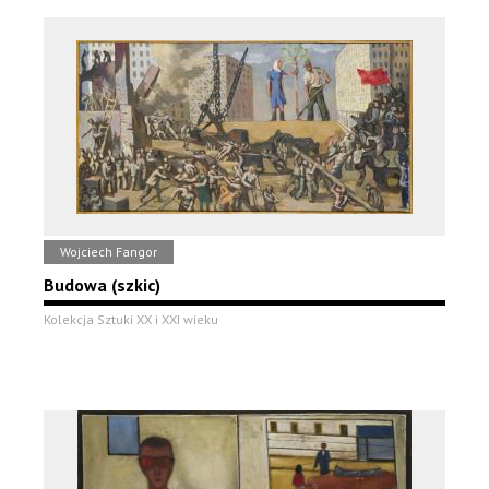
Wojciech Fangor
Budowa (szkic)
Kolekcja Sztuki XX i XXI wieku