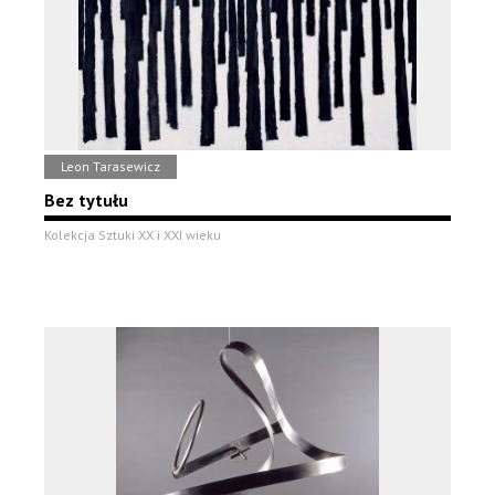
Leon Tarasewicz
Bez tytułu
Kolekcja Sztuki XX i XXI wieku