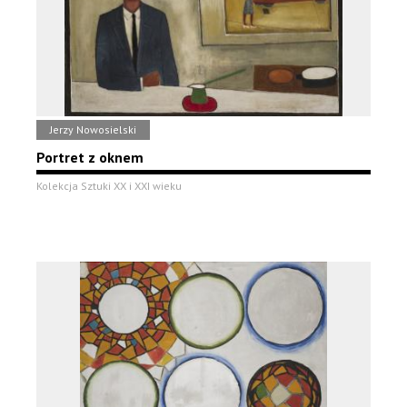
Jerzy Nowosielski
Portret z oknem
Kolekcja Sztuki XX i XXI wieku