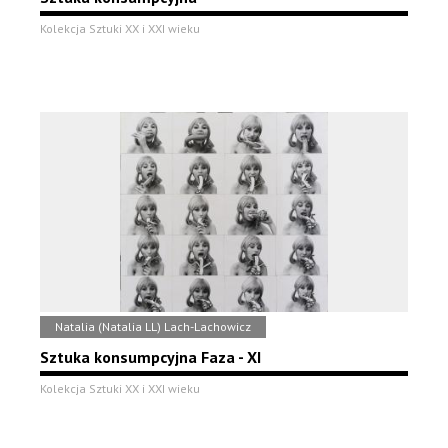
Kolekcja Sztuki XX i XXI wieku
Natalia (Natalia LL) Lach-Lachowicz
Sztuka konsumpcyjna Faza - XI
Kolekcja Sztuki XX i XXI wieku