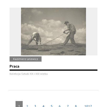
Kazimierz Lelewicz
Praca
Kolekcja Sztuki XX i XXI wieku
...
1
2
3
4
5
6
7
8
1017