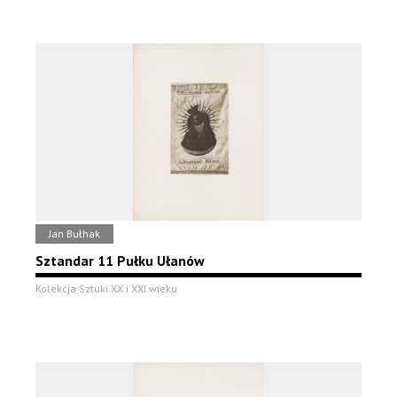
Jan Bułhak
Sztandar 11 Pułku Ułanów
Kolekcja Sztuki XX i XXI wieku