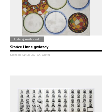
Andrzej Wróblewski
Słońce i inne gwiazdy
Kolekcja Sztuki XX i XXI wieku