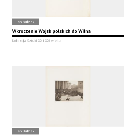
Jan Bułhak
Wkroczenie Wojsk polskich do Wilna
Kolekcja Sztuki XX i XXI wieku
Jan Bułhak