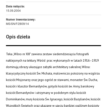
Data nabycia:
15.09.2004
Numer inwentarzowy:
MS/SN/F/2809/14
Opis dzieła
Teka „Wilno nr XIII" zawiera zestaw siedemdziesięciu fotografii
naklejonych na tektury. Wśród prac wykonanych w latach 1916–1919
dominują obrazy ukazujące zabytki architektury sakralnej Wilna:
klasycystyczny kościół Św. Michała, malowniczo położony na wzgórzu
kościół Misjonarzy oraz jego ogród ze stawami, monaster Św. Ducha,
kościół i klasztor Bernardynów, gotycki kościół św. Anny, barokowy
kościół Bernardynów i utrzymany w podobnym stylu kościół
Dominikanów, mury kościoła Św. Ignacego, kościół Bazylianów, kościół
Wszystkich Świętych oraz ukazane w ujęciu bardziej ogólnym kościoły