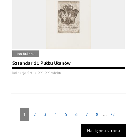
Jan Bułhak
Sztandar 11 Pułku Ułanów
Kolekcja Sztuki XX i XXI wieku
...
1
2
3
4
5
6
7
8
72
Następna strona