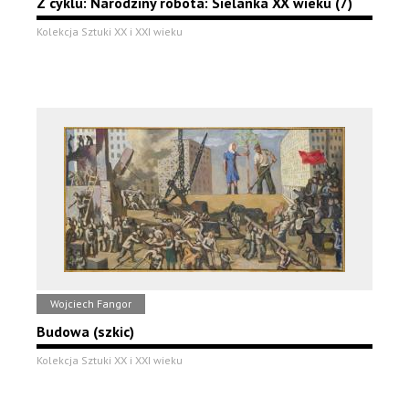
Z cyklu: Narodziny robota: Sielanka XX wieku (7)
Kolekcja Sztuki XX i XXI wieku
Wojciech Fangor
Budowa (szkic)
Kolekcja Sztuki XX i XXI wieku