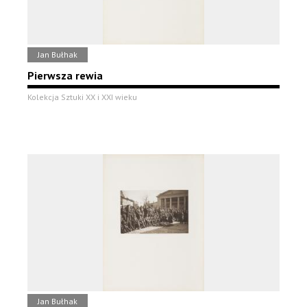
Jan Bułhak
Pierwsza rewia
Kolekcja Sztuki XX i XXI wieku
Jan Bułhak