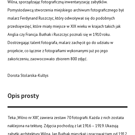
Wilna, sporządzając fotograficzną inwentaryzację zabytków.
Pomysłodawcą stworzenia miejskiego archiwum fotograficznego był
malarz Ferdynand Ruszczyc, który odwoływał się do podobnych
przedsięwzięć, które miały miejsce w XIX wieku w krajach takich jak
Anglia czy Francja. Bułhak i Ruszczyc poznali się w 1910 roku.
Dostrzegając talent fotografa, malarz zachęcił go do udziału w
projekcie, co łącznie z fotografiami wykonanymi już po jego
zakończeniu, zaowocowało zbiorem 800 zdjęć.
Dorota Stolarska-Kultys
Opis prosty
Teka „Wilno nr XIII", zawiera zestaw 70 fotografii. Każda z nich została
naklejona na tekturę. Zdjęcia pochodzą z lat 1916 – 1919. Ukazują
zabytki architektury Wilna. Jan Bułhak mieszkał i pracował tam od 1912