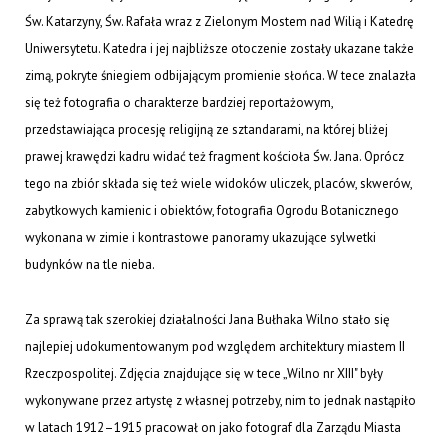
Św. Katarzyny, Św. Rafała wraz z Zielonym Mostem nad Wilią i Katedrę
Uniwersytetu. Katedra i jej najbliższe otoczenie zostały ukazane także
zimą, pokryte śniegiem odbijającym promienie słońca. W tece znalazła
się też fotografia o charakterze bardziej reportażowym,
przedstawiająca procesję religijną ze sztandarami, na której bliżej
prawej krawędzi kadru widać też fragment kościoła Św. Jana. Oprócz
tego na zbiór składa się też wiele widoków uliczek, placów, skwerów,
zabytkowych kamienic i obiektów, fotografia Ogrodu Botanicznego
wykonana w zimie i kontrastowe panoramy ukazujące sylwetki
budynków na tle nieba.
Za sprawą tak szerokiej działalności Jana Bułhaka Wilno stało się
najlepiej udokumentowanym pod względem architektury miastem II
Rzeczpospolitej. Zdjęcia znajdujące się w tece „Wilno nr XIII" były
wykonywane przez artystę z własnej potrzeby, nim to jednak nastąpiło
w latach 1912–1915 pracował on jako fotograf dla Zarządu Miasta