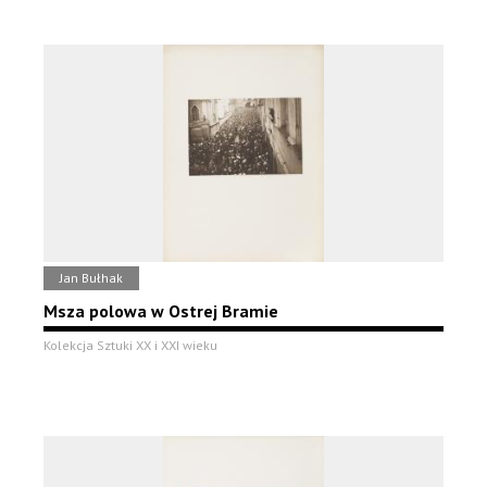
Jan Bułhak
Msza polowa w Ostrej Bramie
Kolekcja Sztuki XX i XXI wieku