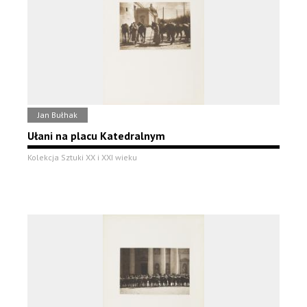
Jan Bułhak
Ułani na placu Katedralnym
Kolekcja Sztuki XX i XXI wieku