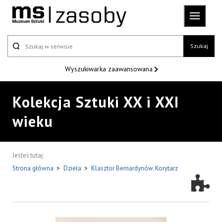
Szukaj
Wyszukiwarka
zaawansowana
Kolekcja Sztuki XX i XXI
wieku
Jesteś tutaj:
Strona główna
>
Dzieła
>
Klasztor Bernardynów. Korytarz