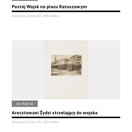
Postój Wojsk na placu Ratuszowym
Kolekcja Sztuki XX i XXI wieku
Jan Bułhak
Aresztowani Żydzi strzelający do wojska
Kolekcja Sztuki XX i XXI wieku