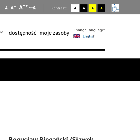
++
A
+
A
A
A
:
Kontrast:
A
A
A
A
Change language:
dostępność
moje zasoby
English
Bogusław Biegański (Sławek