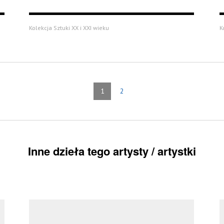
Kolekcja Sztuki XX i XXI wieku
K
1
2
Inne dzieła tego artysty / artystki