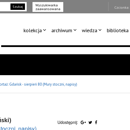
Wyszukiwarka
Szukaj
Czcionka
zaawansowana
kolekcja
archiwum
wiedza
biblioteka
rtaż: Gdańsk - sierpień 80 (Mury stoczni, napisy)
ski)
Udostępnij:
toczni, napisy)