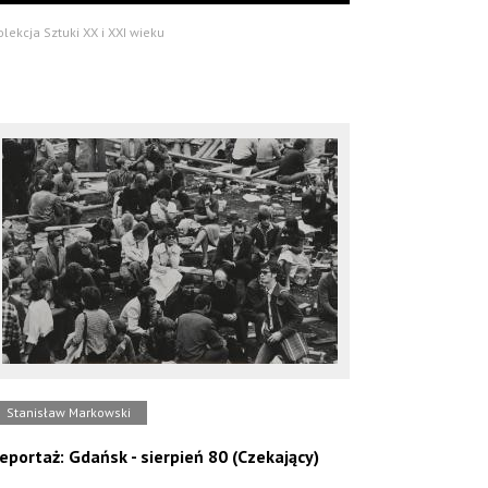
olekcja Sztuki XX i XXI wieku
Stanisław Markowski
eportaż: Gdańsk - sierpień 80 (Czekający)