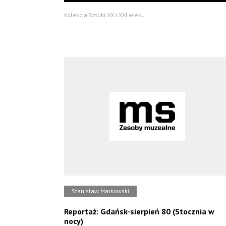
Kolekcja Sztuki XX i XXI wieku
Stanisław Markowski
Reportaż: Gdańsk-sierpień 80 (Stocznia w
nocy)