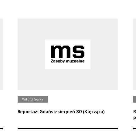
Witold Górka
Reportaż: Gdańsk-sierpień 80 (Klęcząca)
R
p