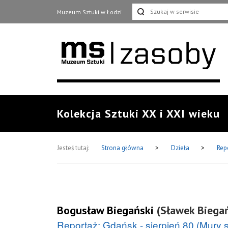
Muzeum Sztuki w Łodzi
Kolekcja Sztuki XX i XXI wieku
Jesteś tutaj:
Strona główna
>
Dzieła
>
Repo
Bogusław Biegański
(Sławek Biegań
Reportaż: Gdańsk - sierpień 80 (Mury s