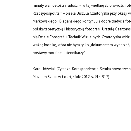
minuty wzniosłości i radości – w tej wielkiej zbiorowości r
Rzeczypospolitej” – pisała Urszula Czartoryska przy okazji 
Markowskiego i Biegańskiego kontynuują dobre tradycje foto
polską teoretyczkę i historyczkę fotografii, Urszulę Czarto
nią Dziale Fotografii i Technik Wizualnych. Czartoryska wid
ważną kronikę, która nie była tylko „dokumentem wydarzeń,
postawy moralnej dziennikarzy”.
Karol Jóźwiak (Cytat za: Korespondencje. Sztuka nowoczesna 
Muzeum Sztuki w Łodzi, Łódź 2012, s. 914-917)