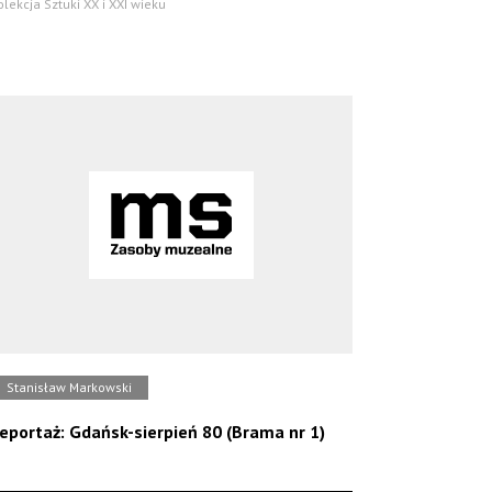
olekcja Sztuki XX i XXI wieku
Stanisław Markowski
eportaż: Gdańsk-sierpień 80 (Brama nr 1)