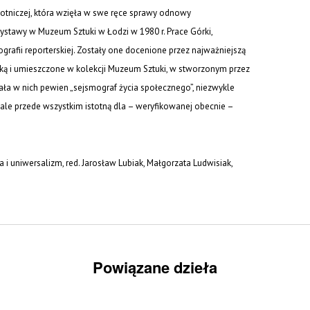
obotniczej, która wzięła w swe ręce sprawy odnowy
wystawy w Muzeum Sztuki w Łodzi w 1980 r. Prace Górki,
grafii reporterskiej. Zostały one docenione przez najważniejszą
ryską i umieszczone w kolekcji Muzeum Sztuki, w stworzonym przez
ziała w nich pewien „sejsmograf życia społecznego”, niezwykle
 ale przede wszystkim istotną dla – weryfikowanej obecnie –
i uniwersalizm, red. Jarosław Lubiak, Małgorzata Ludwisiak,
Powiązane dzieła