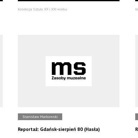
Kolekcja Sztuki XX i XXI wieku
K
Stanisław Markowski
Reportaż: Gdańsk-sierpień 80 (Hasła)
R