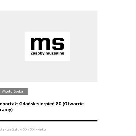
Witold Górka
eportaż: Gdańsk-sierpień 80 (Otwarcie
ramy)
olekcja Sztuki XX i XXI wieku