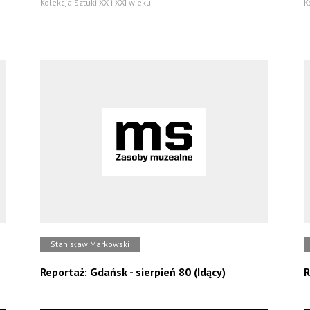
Kolekcja Sztuki XX i XXI wieku
K
Stanisław Markowski
Reportaż: Gdańsk - sierpień 80 (Idący)
R