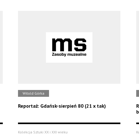
Witold Górka
Reportaż: Gdańsk-sierpień 80 (21 x tak)
R
b
Kolekcja Sztuki XX i XXI wieku
K