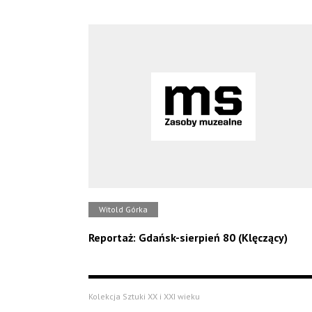
Witold Górka
Reportaż: Gdańsk-sierpień 80 (Klęczący)
Kolekcja Sztuki XX i XXI wieku