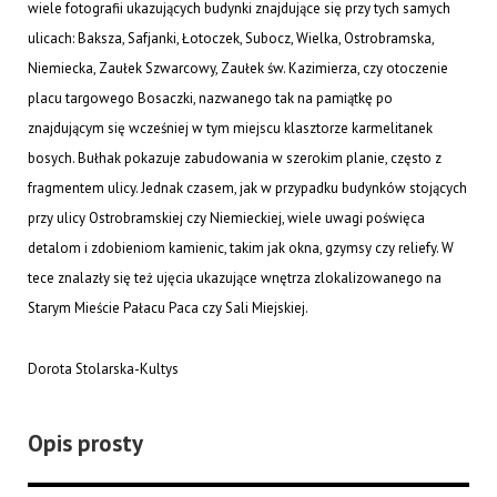
wiele fotografii ukazujących budynki znajdujące się przy tych samych
ulicach: Baksza, Safjanki, Łotoczek, Subocz, Wielka, Ostrobramska,
Niemiecka, Zaułek Szwarcowy, Zaułek św. Kazimierza, czy otoczenie
placu targowego Bosaczki, nazwanego tak na pamiątkę po
znajdującym się wcześniej w tym miejscu klasztorze karmelitanek
bosych. Bułhak pokazuje zabudowania w szerokim planie, często z
fragmentem ulicy. Jednak czasem, jak w przypadku budynków stojących
przy ulicy Ostrobramskiej czy Niemieckiej, wiele uwagi poświęca
detalom i zdobieniom kamienic, takim jak okna, gzymsy czy reliefy. W
tece znalazły się też ujęcia ukazujące wnętrza zlokalizowanego na
Starym Mieście Pałacu Paca czy Sali Miejskiej.
Dorota Stolarska-Kultys
Opis prosty