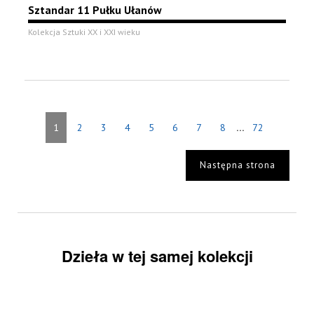
Sztandar 11 Pułku Ułanów
Kolekcja Sztuki XX i XXI wieku
...
1
2
3
4
5
6
7
8
72
Następna strona
Dzieła w tej samej kolekcji