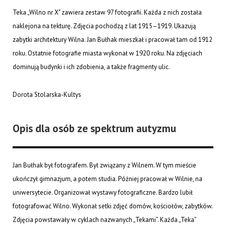
Teka „Wilno nr X" zawiera zestaw 97 fotografii. Każda z nich została
naklejona na tekturę. Zdjęcia pochodzą z lat 1915–1919. Ukazują
zabytki architektury Wilna. Jan Bułhak mieszkał i pracował tam od 1912
roku. Ostatnie fotografie miasta wykonał w 1920 roku. Na zdjęciach
dominują budynki i ich zdobienia, a także fragmenty ulic.
Dorota Stolarska-Kultys
Opis dla osób ze spektrum autyzmu
Jan Bułhak był fotografem. Był związany z Wilnem. W tym mieście
ukończył gimnazjum, a potem studia. Później pracował w Wilnie, na
uniwersytecie. Organizował wystawy fotograficzne. Bardzo lubił
fotografować Wilno. Wykonał setki zdjęć domów, kościołów, zabytków.
Zdjęcia powstawały w cyklach nazwanych „Tekami”. Każda „Teka”