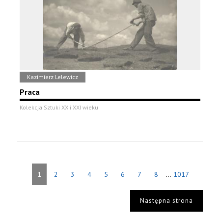
Kazimierz Lelewicz
Praca
Kolekcja Sztuki XX i XXI wieku
...
1
2
3
4
5
6
7
8
1017
Następna strona