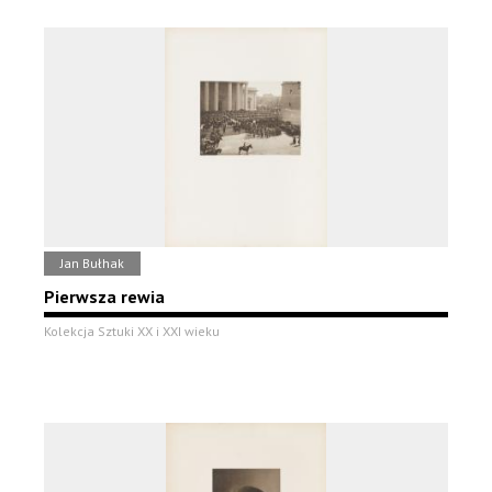
Jan Bułhak
Pierwsza rewia
Kolekcja Sztuki XX i XXI wieku