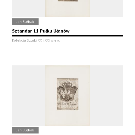
Jan Bułhak
Sztandar 11 Pułku Ułanów
Kolekcja Sztuki XX i XXI wieku
Jan Bułhak