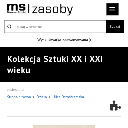
Szukaj
Wyszukiwarka
zaawansowana
Kolekcja Sztuki XX i XXI
wieku
Jesteś tutaj:
Strona główna
>
Dzieła
>
Ulica Ostrobramska