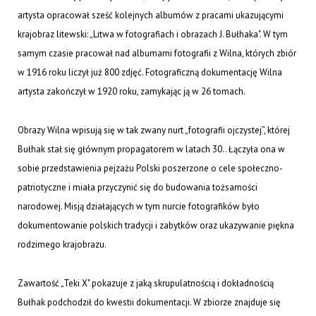
artysta opracował sześć kolejnych albumów z pracami ukazującymi
krajobraz litewski: „Litwa w fotografiach i obrazach J. Bułhaka". W tym
samym czasie pracował nad albumami fotografii z Wilna, których zbiór
w 1916 roku liczył już 800 zdjęć. Fotograficzną dokumentację Wilna
artysta zakończył w 1920 roku, zamykając ją w 26 tomach.
Obrazy Wilna wpisują się w tak zwany nurt „fotografii ojczystej”, której
Bułhak stał się głównym propagatorem w latach 30.. Łączyła ona w
sobie przedstawienia pejzażu Polski poszerzone o cele społeczno-
patriotyczne i miała przyczynić się do budowania tożsamości
narodowej. Misją działających w tym nurcie fotografików było
dokumentowanie polskich tradycji i zabytków oraz ukazywanie piękna
rodzimego krajobrazu.
Zawartość „Teki X" pokazuje z jaką skrupulatnością i dokładnością
Bułhak podchodził do kwestii dokumentacji. W zbiorze znajduje się