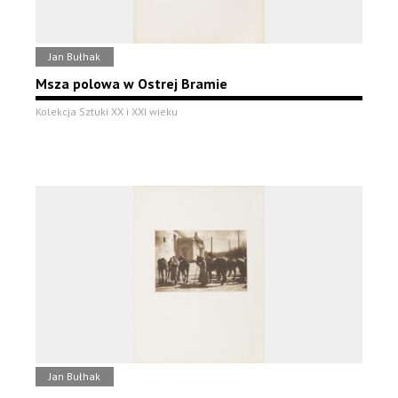
Jan Bułhak
Msza polowa w Ostrej Bramie
Kolekcja Sztuki XX i XXI wieku
Jan Bułhak