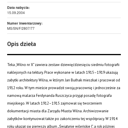
Data nabycia:
15.09.2004
Numer inwentarzowy:
MS/SN/F/2807/77
Opis dzieła
Teka „Wilno nr X" zawiera zestaw dziewięćdziesięciu siedmiu fotografii
naklejonych na tektury. Prace wykonane w latach 1915–1919 ukazują
zabytki architektury Wilna, w którym Jan Bułhak mieszkał i pracował od
1912 roku. W tym mieście prowadził swoją pracownię i jednocześnie za
namową malarza Ferdynanda Ruszczyca przyjął posadę fotografa
miejskiego. W latach 1912–1915 zajmował się tworzeniem
dokumentacji miasta dla Zarządu Miasta Wilna. Archiwizowanie
zabytków kontynuował także po zakończeniu tej współpracy. W 1914
roku ukazał się pierwszy album „Świątynie wileńskie I", a rok później