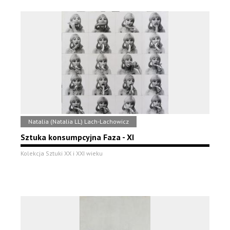
Natalia (Natalia LL) Lach-Lachowicz
Sztuka konsumpcyjna Faza - XI
Kolekcja Sztuki XX i XXI wieku