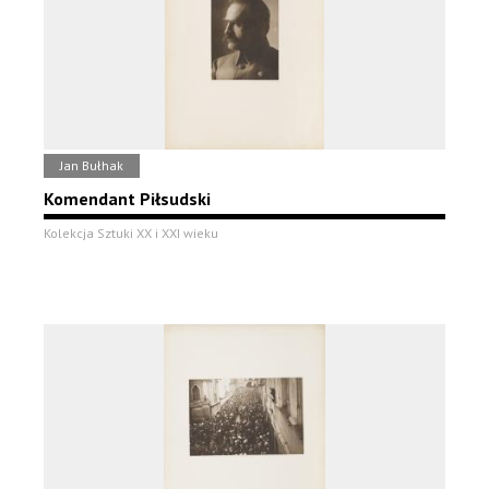
Jan Bułhak
Komendant Piłsudski
Kolekcja Sztuki XX i XXI wieku