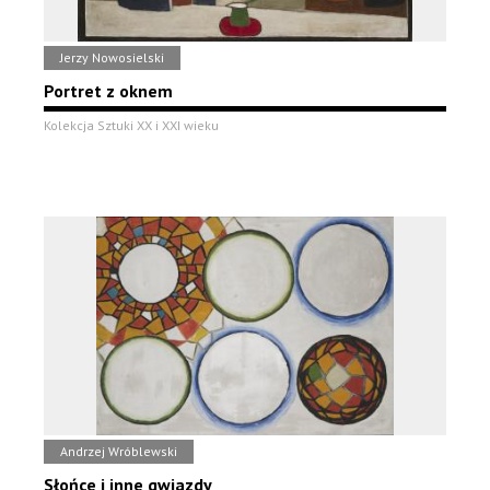
Jerzy Nowosielski
Portret z oknem
Kolekcja Sztuki XX i XXI wieku
Andrzej Wróblewski
Słońce i inne gwiazdy