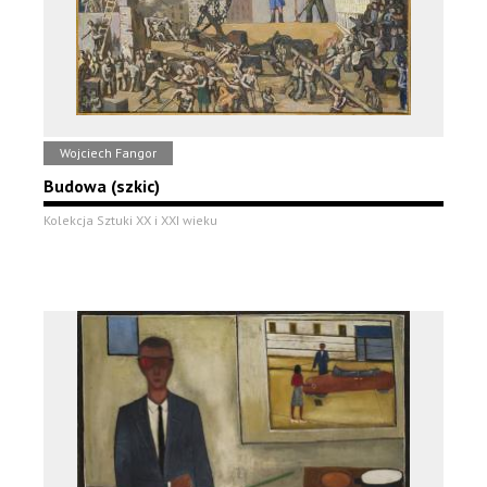
Wojciech Fangor
Budowa (szkic)
Kolekcja Sztuki XX i XXI wieku