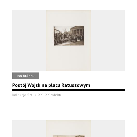
Jan Bułhak
Postój Wojsk na placu Ratuszowym
Kolekcja Sztuki XX i XXI wieku