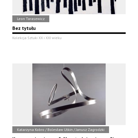
Leon Tarasewicz
Bez tytułu
Kolekcja Sztuki XX i XXI wieku
Katarzyna Kobro / Bolesław Utkin / Janusz Zagrodzki