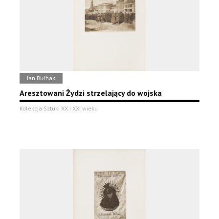
Jan Bułhak
Aresztowani Żydzi strzelający do wojska
Kolekcja Sztuki XX i XXI wieku